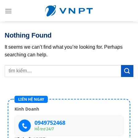
Skip
to
content
Nothing Found
It seems we can’t find what you’re looking for. Perhaps
searching can help.
LIÊN HỆ NGAY
Kinh Doanh
0949752468
Hỗ trợ 24/7