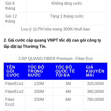
Gói 6
Không tặng cước
tháng
Gói 12
Tặng 1 tháng cước
tháng
Lưu ý: (i) Phí hòa mạng 300K/ thuê bao
2. Giá cước cáp quang VNPT tốc độ cao gói công ty
lắp đặt tại Thường Tín.
CÁP QUANG FIBER Premium - Fiber Eco
TÊN
TỐC ĐỘ
TỐC ĐỘ
GIÁ
GÓI
TRONG
QUỐC TẾ
KHUYẾN
CƯỚC
NƯỚC
TỐI ĐA
MÃI
FiberEco1
120M
3M
320,000đ
FiberEco2
200M
4M
380,000đ
Fiber
250M
6M
780,000đ
Eco3