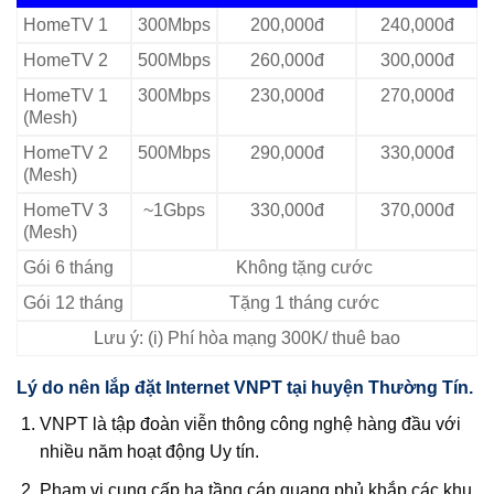
HomeTV 1
300Mbps
200,000đ
240,000đ
HomeTV 2
500Mbps
260,000đ
300,000đ
HomeTV 1
300Mbps
230,000đ
270,000đ
(Mesh)
HomeTV 2
500Mbps
290,000đ
330,000đ
(Mesh)
HomeTV 3
~1Gbps
330,000đ
370,000đ
(Mesh)
Gói 6 tháng
Không tặng cước
Gói 12 tháng
Tặng 1 tháng cước
Lưu ý: (i) Phí hòa mạng 300K/ thuê bao
Lý do nên lắp đặt Internet VNPT tại huyện Thường Tín.
VNPT là tập đoàn viễn thông công nghệ hàng đầu với
nhiều năm hoạt động Uy tín.
Phạm vi cung cấp hạ tầng cáp quang phủ khắp các khu