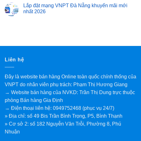
Lắp đặt mạng VNPT Đà Nẵng khuyến mãi mới
nhất 2026
Liên hệ
Đây là website bán hàng Online toàn quốc chính thống của
VNPT do nhân viên phụ trách: Phạm Thị Hương Giang
→ Website bán hàng của NVKD: Trần Thị Dung trực thuộc
phòng Bán hàng Gia Định
→ Điện thoại liên hệ: 0949752468 (phục vụ 24/7)
» Địa chỉ: số 49 Bis Trần Bình Trọng, P5, Bình Thạnh
» Cơ sở 2: số 182 Nguyễn Văn Trỗi, Phường 8, Phú
Nhuận