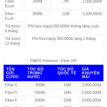
Fiber
300M
7M
1,000,000đ
Eco4
Fiber
500M
12M
3,200,000đ
Eco5
Trả trước
Phí hòa mạng 300.000đ, không tặng cước
6 tháng
Trả trước
Phí hòa mạng 300.000đ, tặng 1 tháng
12 tháng
FIBER Premium - Fiber VIP
TÊN
TỐC ĐỘ
TỐC ĐỘ
GIÁ
GÓI
TRONG
QUỐC TẾ
KHUYẾN
CƯỚC
NƯỚC
MÃI
Fiber 4
300M
10M
2,000,000đ
Fiber 5
500M
18M
5,000,000đ
Fiber 6
600M
32M
9,000,000đ