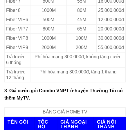
Fiber 7
800M
55M
16,000,000đ
Fiber 8
1000M
80M
25,000,000đ
Fiber VIP6
500M
45M
12,000,000đ
Fiber VIP7
800M
65M
20,000,000đ
Fiber VIP8
1000M
100M
30,000,000đ
Fiber VIP9
2000M
200M
55,000,000đ
Trả trước
Phí hòa mạng 300.000đ, không tặng cước
6 tháng
Trả trước
Phí hòa mạng 300.000đ, tặng 1 tháng
12 tháng
3. Giá cước gói Combo VNPT ở huyện Thường Tín có
thêm MyTV.
BẢNG GIÁ HOME TV
TÊN GÓI
TỐC
GIÁ NGOẠI
GIÁ NỘI
ĐỘ
THÀNH
THÀNH