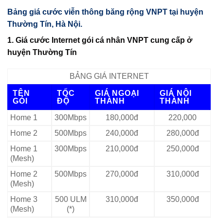
Bảng giá cước viễn thông băng rộng VNPT tại huyện
Thường Tín, Hà Nội.
1. Giá cước Internet gói cá nhân VNPT cung cấp ở
huyện Thường Tín
BẢNG GIÁ INTERNET
TÊN
TỐC
GIÁ NGOẠI
GIÁ NỘI
GÓI
ĐỘ
THÀNH
THÀNH
Home 1
300Mbps
180,000đ
220,000
Home 2
500Mbps
240,000đ
280,000đ
Home 1
300Mbps
210,000đ
250,000đ
(Mesh)
Home 2
500Mbps
270,000đ
310,000đ
(Mesh)
Home 3
500 ULM
310,000đ
350,000đ
(Mesh)
(*)