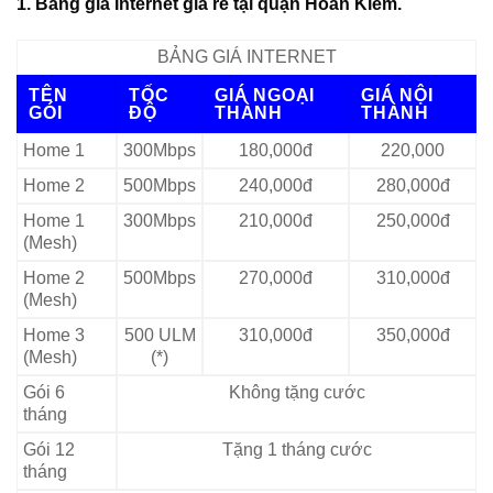
1. Bảng giá Internet giá rẻ tại quận Hoàn Kiếm.
BẢNG GIÁ INTERNET
TÊN
TỐC
GIÁ NGOẠI
GIÁ NỘI
GÓI
ĐỘ
THÀNH
THÀNH
Home 1
300Mbps
180,000đ
220,000
Home 2
500Mbps
240,000đ
280,000đ
Home 1
300Mbps
210,000đ
250,000đ
(Mesh)
Home 2
500Mbps
270,000đ
310,000đ
(Mesh)
Home 3
500 ULM
310,000đ
350,000đ
(Mesh)
(*)
Gói 6
Không tặng cước
tháng
Gói 12
Tặng 1 tháng cước
tháng