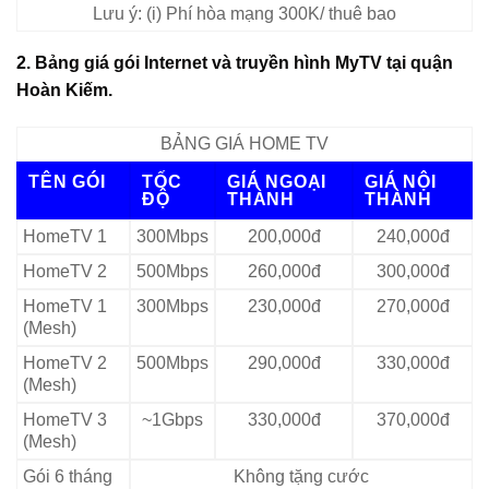
Lưu ý: (i) Phí hòa mạng 300K/ thuê bao
2. Bảng giá gói Internet và truyền hình MyTV tại quận
Hoàn Kiếm.
BẢNG GIÁ HOME TV
TÊN GÓI
TỐC
GIÁ NGOẠI
GIÁ NỘI
ĐỘ
THÀNH
THÀNH
HomeTV 1
300Mbps
200,000đ
240,000đ
HomeTV 2
500Mbps
260,000đ
300,000đ
HomeTV 1
300Mbps
230,000đ
270,000đ
(Mesh)
HomeTV 2
500Mbps
290,000đ
330,000đ
(Mesh)
HomeTV 3
~1Gbps
330,000đ
370,000đ
(Mesh)
Gói 6 tháng
Không tặng cước