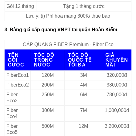
Gói 12 tháng
Tặng 1 tháng cước
Lưu ý: (i) Phí hòa mạng 300K/ thuê bao
3. Bảng giá cáp quang VNPT tại quận Hoàn Kiếm.
CÁP QUANG FIBER Premium - Fiber Eco
TÊN
TỐC ĐỘ
TỐC ĐỘ
GIÁ
GÓI
TRONG
QUỐC TẾ
KHUYẾN
CƯỚC
NƯỚC
TỐI ĐA
MÃI
FiberEco1
120M
3M
320,000đ
FiberEco2
200M
4M
380,000đ
Fiber
250M
6M
780,000đ
Eco3
Fiber
300M
7M
1,000,000đ
Eco4
Fiber
500M
12M
3,200,000đ
Eco5