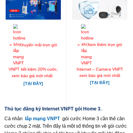
»
Khuyến mãi trọn gói
»
Xem thêm trọn gói
VNPT tiết kiệm 20% cước,
Internet – Camera VNPT
xem báo giá mới nhất
xem báo giá mới nhất
[TẠI ĐÂY]
[TẠI ĐÂY]
Thủ tục đăng ký Internet VNPT gói Home 3.
Cá nhân
lắp mạng VNPT
gói cước Home 3 cần thẻ căn
cước chụp 2 mặt. Trên đây là một số thông tin về gói cước