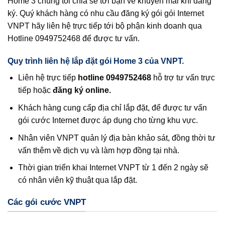
Home 3 chúng tôi chia sẻ tới bạn về khuyến mãi khi đăng
ký. Quý khách hàng có nhu cầu đăng ký gói gói Internet
VNPT hãy liên hệ trực tiếp tới bộ phận kinh doanh qua
Hotline 0949752468 để được tư vấn.
Quy trình liên hệ lắp đặt gói Home 3 của VNPT.
Liên hệ trực tiếp
hotline 0949752468
hỗ trợ tư vấn trực
tiếp hoặc
đăng ký online.
Khách hàng cung cấp địa chỉ lắp đặt, để được tư vấn
gói cước Internet được áp dụng cho từng khu vực.
Nhân viên VNPT quản lý địa bàn khảo sát, đồng thời tư
vấn thêm về dịch vụ và làm hợp đồng tại nhà.
Thời gian triển khai Internet VNPT từ 1 đến 2 ngày sẽ
có nhân viên kỹ thuật qua lắp đặt.
Các gói cước VNPT