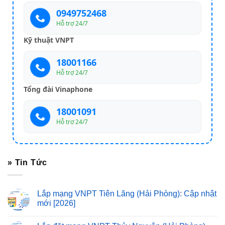
0949752468
Hỗ trợ 24/7
Kỹ thuật VNPT
18001166
Hỗ trợ 24/7
Tổng đài Vinaphone
18001091
Hỗ trợ 24/7
» Tin Tức
Lắp mạng VNPT Tiên Lãng (Hải Phòng): Cập nhật
mới [2026]