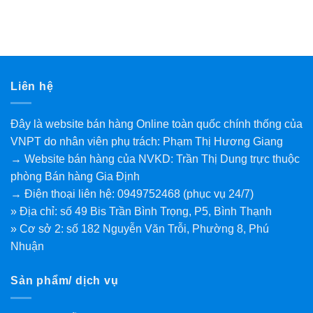
Liên hệ
Đây là website bán hàng Online toàn quốc chính thống của
VNPT do nhân viên phụ trách: Phạm Thị Hương Giang
→ Website bán hàng của NVKD: Trần Thị Dung trực thuộc
phòng Bán hàng Gia Định
→ Điện thoại liên hệ: 0949752468 (phục vụ 24/7)
» Địa chỉ: số 49 Bis Trần Bình Trọng, P5, Bình Thạnh
» Cơ sở 2: số 182 Nguyễn Văn Trỗi, Phường 8, Phú
Nhuận
Sản phẩm/ dịch vụ