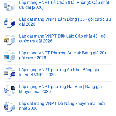
Lắp mạng VNPT Lê Chân (Hải Phòng): Cập nhật
ưu đãi [2026]
Lắp đặt mạng VNPT Lâm Đồng | 35+ gói cước ưu
đãi 2026
Lắp đặt mạng VNPT Đắk Lắk: Cập nhật 43+ gói
cước ưu đãi 2026
Lắp mạng VNPT Phường An Hải: Bảng giá 20+
gói cước 2026
Lắp mạng VNPT phường An Khê: Bảng giá
Internet VNPT 2026
Lắp mạng VNPT phường Hải Vân | Bảng giá
khuyến mãi 2026
Lắp đặt mạng VNPT Đà Nẵng khuyến mãi mới
nhất 2026