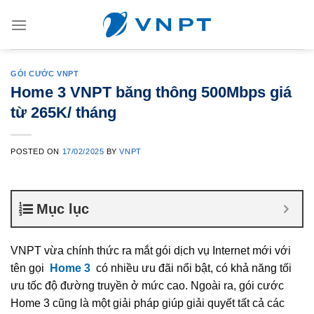
Skip
to
content
GÓI CƯỚC VNPT
Home 3 VNPT băng thông 500Mbps giá
từ 265K/ tháng
POSTED ON
17/02/2025
BY
VNPT
Mục lục
VNPT vừa chính thức ra mắt gói dịch vụ Internet mới với
tên gọi
Home 3
có nhiều ưu đãi nổi bật, có khả năng tối
ưu tốc độ đường truyền ở mức cao. Ngoài ra, gói cước
Home 3 cũng là một giải pháp giúp giải quyết tất cả các