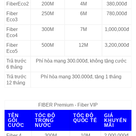
FiberEco2
200M
4M
380,000đ
Fiber
250M
6M
780,000đ
Eco3
Fiber
300M
7M
1,000,000đ
Eco4
Fiber
500M
12M
3,200,000đ
Eco5
Trả trước
Phí hòa mạng 300.000đ, không tặng cước
6 tháng
Trả trước
Phí hòa mạng 300.000đ, tặng 1 tháng
12 tháng
FIBER Premium - Fiber VIP
TÊN
TỐC ĐỘ
TỐC ĐỘ
GIÁ
GÓI
TRONG
QUỐC TẾ
KHUYẾN
CƯỚC
NƯỚC
MÃI
Fiber 4
300M
10M
2,000,000đ