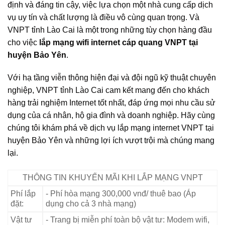
định và đáng tin cậy, việc lựa chọn một nhà cung cấp dịch
vụ uy tín và chất lượng là điều vô cùng quan trọng. Và
VNPT tỉnh Lào Cai là một trong những tùy chọn hàng đầu
cho việc
lắp mạng wifi internet cáp quang VNPT tại
huyện Bảo Yên
.
Với hạ tầng viễn thông hiện đại và đội ngũ kỹ thuật chuyên
nghiệp, VNPT tỉnh Lào Cai cam kết mang đến cho khách
hàng trải nghiệm Internet tốt nhất, đáp ứng mọi nhu cầu sử
dụng của cá nhân, hộ gia đình và doanh nghiệp. Hãy cùng
chúng tôi khám phá về dịch vụ lắp mạng internet VNPT tại
huyện Bảo Yên và những lợi ích vượt trội mà chúng mang
lại.
THÔNG TIN KHUYẾN MÃI KHI LẮP MẠNG VNPT
Phí lắp
- Phí hòa mạng 300,000 vnđ/ thuê bao (Áp
đặt:
dụng cho cả 3 nhà mạng)
Vật tư
- Trang bị miễn phí toàn bộ vật tư: Modem wifi,