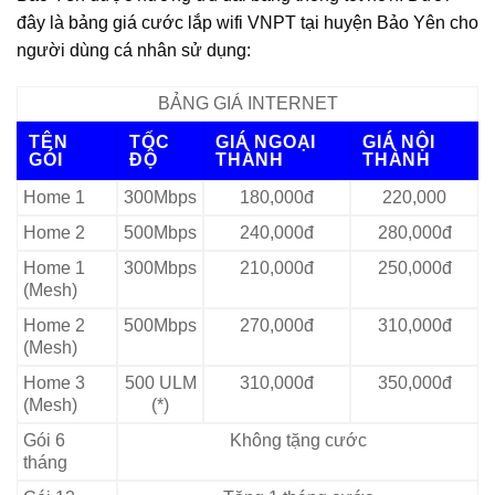
đây là bảng giá cước lắp wifi VNPT tại huyện Bảo Yên cho
người dùng cá nhân sử dụng:
BẢNG GIÁ INTERNET
TÊN
TỐC
GIÁ NGOẠI
GIÁ NỘI
GÓI
ĐỘ
THÀNH
THÀNH
Home 1
300Mbps
180,000đ
220,000
Home 2
500Mbps
240,000đ
280,000đ
Home 1
300Mbps
210,000đ
250,000đ
(Mesh)
Home 2
500Mbps
270,000đ
310,000đ
(Mesh)
Home 3
500 ULM
310,000đ
350,000đ
(Mesh)
(*)
Gói 6
Không tặng cước
tháng