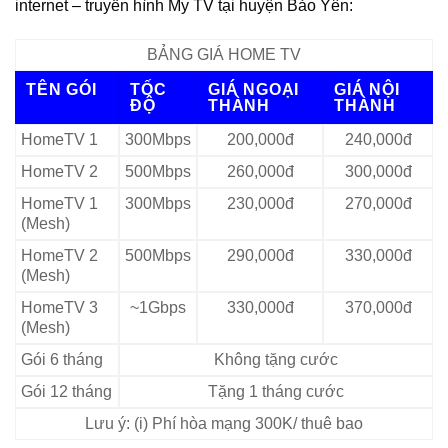
internet – truyền hình My TV tại huyện Bảo Yên:
BẢNG GIÁ HOME TV
TÊN GÓI
TỐC
GIÁ NGOẠI
GIÁ NỘI
ĐỘ
THÀNH
THÀNH
HomeTV 1
300Mbps
200,000đ
240,000đ
HomeTV 2
500Mbps
260,000đ
300,000đ
HomeTV 1
300Mbps
230,000đ
270,000đ
(Mesh)
HomeTV 2
500Mbps
290,000đ
330,000đ
(Mesh)
HomeTV 3
~1Gbps
330,000đ
370,000đ
(Mesh)
Gói 6 tháng
Không tặng cước
Gói 12 tháng
Tặng 1 tháng cước
Lưu ý: (i) Phí hòa mạng 300K/ thuê bao