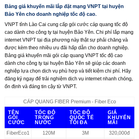
Bảng giá khuyến mãi lắp đặt mạng VNPT tại huyện
Bảo Yên cho doanh nghiệp tốc độ cao.
VNPT tỉnh Lào Cai cung cấp gói cước cáp quang tốc độ
cao dành cho công ty tại huyện Bảo Yên. Chi phí lắp mạng
internet VNPT tại địa phương này thật sự phải chăng và
được kèm theo nhiều ưu đãi hấp dẫn cho doanh nghiệp.
Bảng giá khuyến mãi gói cáp quang VNPT tốc độ cao
dành cho công ty tại huyện Bảo Yên sẽ giúp các doanh
nghiệp lựa chọn dịch vụ phù hợp và tiết kiệm chi phí. Hãy
đăng ký ngay để trải nghiệm dịch vụ internet nhanh chóng,
ổn định và đáng tin cậy từ VNPT.
CÁP QUANG FIBER Premium - Fiber Eco
TÊN
TỐC ĐỘ
TỐC ĐỘ
GIÁ
GÓI
TRONG
QUỐC TẾ
KHUYẾN
CƯỚC
NƯỚC
TỐI ĐA
MÃI
FiberEco1
120M
3M
320,000đ