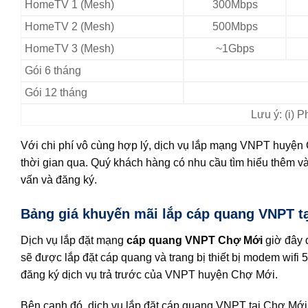
HomeTV 1 (Mesh)
300Mbps
HomeTV 2 (Mesh)
500Mbps
HomeTV 3 (Mesh)
~1Gbps
Gói 6 tháng
Gói 12 tháng
Lưu ý: (i) 
Với chi phí vô cùng hợp lý, dịch vụ lắp mạng VNPT huyện
thời gian qua. Quý khách hàng có nhu cầu tìm hiểu thêm và
vấn và đăng ký.
Bảng giá khuyến mãi lắp cáp quang VNPT t
Dịch vụ lắp đặt mạng
cáp quang VNPT Chợ Mới
giờ đây 
sẽ được lắp đặt cáp quang và trang bị thiết bị modem wif
đăng ký dịch vụ trả trước của VNPT huyện Chợ Mới.
Bên cạnh đó, dịch vụ lắp đặt cáp quang VNPT tại Chợ Mới