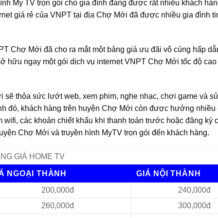
ình My TV trọn gói cho gia đình đang được rất nhiều khách hà
rnet giá rẻ của VNPT tại địa Chợ Mới đã được nhiều gia đình t
NPT Chợ Mới đã cho ra mắt một bảng giá ưu đãi vô cùng hấp dẫ
sở hữu ngay một gói dịch vụ internet VNPT Chợ Mới tốc độ cao
ới sẽ thỏa sức lướt web, xem phim, nghe nhạc, chơi game và s
ạnh đó, khách hàng trên huyện Chợ Mới còn được hưởng nhiều 
wifi, các khoản chiết khấu khi thanh toán trước hoặc đăng ký 
yện Chợ Mới và truyền hình MyTV trọn gói đến khách hàng.
NG GIÁ HOME TV
IÁ NGOẠI THÀNH
GIÁ NỘI THÀNH
200,000đ
240,000đ
260,000đ
300,000đ