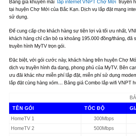
Bảng giá khuyến mãi
lắp internet VNPT Chợ Mới
truyền h
tại huyện Chợ Mới của Bắc Kạn. Dịch vụ lắp đặt mạng inte
sử dụng.
Để cung cấp cho khách hàng sự tiện lợi và tối ưu nhất, V
khách hàng chỉ cần bỏ ra khoảng 195.000 đồng/tháng, đã 
truyền hình MyTV trọn gói.
Đặc biệt, với gói cước này, khách hàng trên huyện Chợ M
dịch vụ truyền hình đa dạng, phong phú của MyTV. Bên c
ưu đãi khác như miễn phí lắp đặt, miễn phí sử dụng modem 
lắp đặt cùng hàng xóm… Bảng giá Combo lắp wifi VNPT hu
BẢ
TÊN GÓI
TỐC ĐỘ
G
HomeTV 1
300Mbps
HomeTV 2
500Mbps