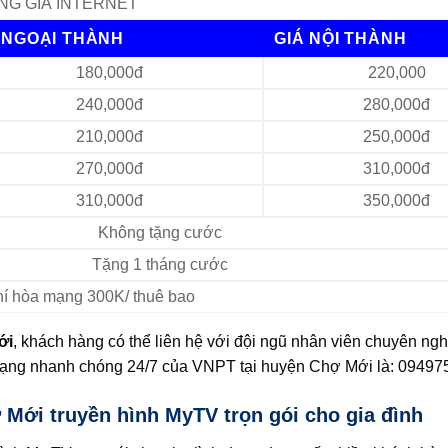
NG GIÁ INTERNET
 NGOẠI THÀNH
GIÁ NỘI THÀNH
180,000đ
220,000
240,000đ
280,000đ
210,000đ
250,000đ
270,000đ
310,000đ
310,000đ
350,000đ
Không tặng cước
Tặng 1 tháng cước
Phí hòa mạng 300K/ thuê bao
ới
, khách hàng có thể liên hệ với đội ngũ nhân viên chuyên ng
 mạng nhanh chóng 24/7 của VNPT tại huyện Chợ Mới là: 09497
 Mới truyền hình MyTV trọn gói cho gia đình