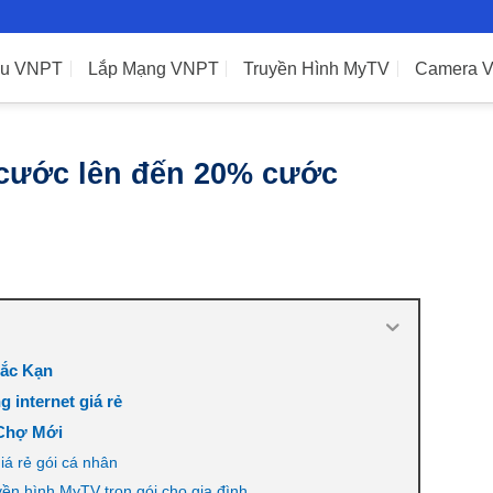
ệu VNPT
Lắp Mạng VNPT
Truyền Hình MyTV
Camera 
cước lên đến 20% cước
Bắc Kạn
internet giá rẻ
 Chợ Mới
iá rẻ gói cá nhân
ền hình MyTV trọn gói cho gia đình