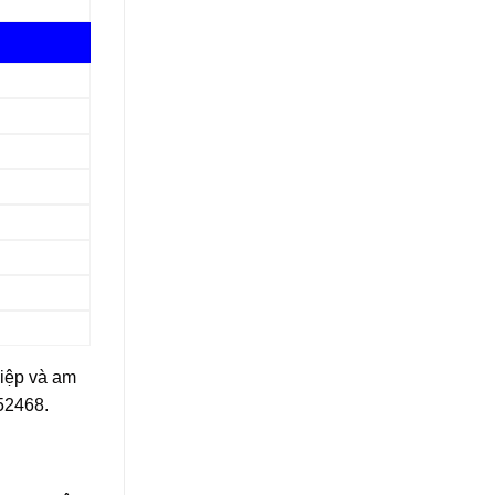
hiệp và am
52468.