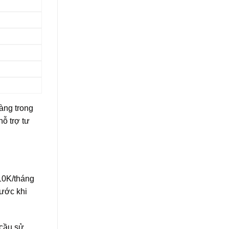
àng trong
ỗ trợ tư
10K/tháng
cước khi
 cầu sử