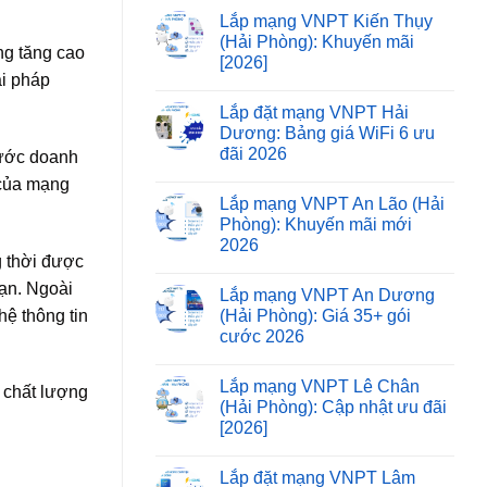
Lắp mạng VNPT Kiến Thụy
(Hải Phòng): Khuyến mãi
ng tăng cao
[2026]
ải pháp
Lắp đặt mạng VNPT Hải
Dương: Bảng giá WiFi 6 ưu
đãi 2026
cước doanh
 của mạng
Lắp mạng VNPT An Lão (Hải
Phòng): Khuyến mãi mới
2026
g thời được
Kạn. Ngoài
Lắp mạng VNPT An Dương
(Hải Phòng): Giá 35+ gói
hệ thông tin
cước 2026
Lắp mạng VNPT Lê Chân
ụ chất lượng
(Hải Phòng): Cập nhật ưu đãi
[2026]
Lắp đặt mạng VNPT Lâm