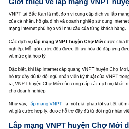
Giới thiệu về lắp mạng VNPT huy
VNPT tại Bắc Kạn là một đơn vị cung cấp dịch vụ lắp mạng
của cá nhân, hộ gia đình và doanh nghiệp sử dụng intern
mạng internet phù hợp với nhu cầu của từng khách hàng.
Các dịch vụ
lắp mạng VNPT huyện Chợ Mới
được chia t
nghiệp. Mỗi gói cước đều được tối ưu hóa để đáp ứng đư
và mức giá hợp lý.
Đặc biệt, khi lắp internet cáp quang VNPT huyện Chợ Mới
hỗ trợ đầy đủ từ đội ngũ nhân viên kỹ thuật của VNPT tron
ra, VNPT huyện Chợ Mới còn cung cấp các dịch vụ khác như
cho doanh nghiệp.
Như vậy,
lắp mạng VNPT
là một giải pháp tốt và tiết ki
và giá cước hợp lý, được hỗ trợ đầy đủ từ đội ngũ nhân vi
Lắp mạng VNPT huyện Chợ Mới dịch