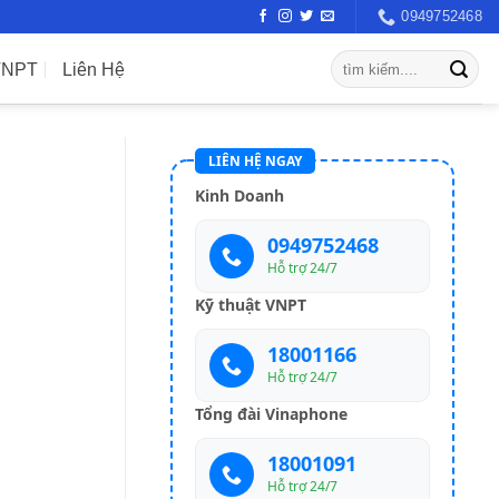
0949752468
VNPT
Liên Hệ
LIÊN HỆ NGAY
Kinh Doanh
0949752468
Hỗ trợ 24/7
Kỹ thuật VNPT
18001166
Hỗ trợ 24/7
Tổng đài Vinaphone
18001091
Hỗ trợ 24/7