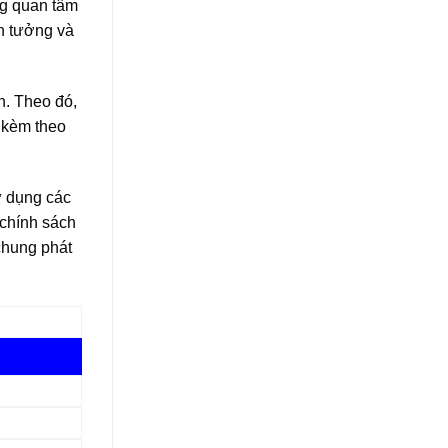
ng quan tâm
in tưởng và
n. Theo đó,
 kèm theo
ử dụng các
chính sách
chung phát