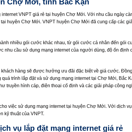
ện Chợ Mới, tỉnh Bắc Kạn
 internet VNPT giá rẻ tại huyện Chợ Mới. Với nhu cầu ngày cà
et tại huyện Chợ Mới. VNPT huyện Chợ Mới đã cung cấp các gi
hành nhiều gói cước khác nhau, từ gói cước cá nhân đến gói 
ợc nhu cầu sử dụng mạng internet của người dùng, độ ổn định
, khách hàng sẽ được hưởng ưu đãi đặc biệt về giá cước. Đồn
g quá trình lắp đặt và sử dụng mạng internet tại Chợ Mới, Bắc 
 truyền hình cáp, điện thoại cố định và các giải pháp công ng
ệm cho việc sử dụng mạng internet tại huyện Chợ Mới. Với dịch v
ên kỹ thuật của VNPT.
 vụ lắp đặt mạng internet giá rẻ