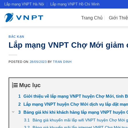
Skip
Lắp mạng VNPT Hà Nội
Lắp mạng VNPT Hồ Chí Minh
to
content
Trang Chủ
Giới Thi
BẮC KẠN
Lắp mạng VNPT Chợ Mới giảm 
POSTED ON
28/05/2023
BY
TRAN DINH
Mục lục
Giới thiệu về lắp mạng VNPT huyện Chợ Mới, tỉnh 
Lắp mạng VNPT huyện Chợ Mới dịch vụ lắp đặt mạng 
Bảng giá khi khi khách hàng lắp mạng VNPT huyện
Bảng giá khuyến mãi lắp wifi VNPT huyện Chợ Mới g
Bảng giá khuyến mãi lắp internet VNPT Chợ Mới truy