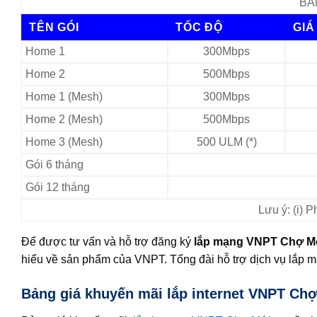
BẢ
TÊN GÓI
TỐC ĐỘ
GIÁ
Home 1
300Mbps
Home 2
500Mbps
Home 1 (Mesh)
300Mbps
Home 2 (Mesh)
500Mbps
Home 3 (Mesh)
500 ULM (*)
Gói 6 tháng
Gói 12 tháng
Lưu ý: (i) 
Để được tư vấn và hỗ trợ đăng ký
lắp mạng VNPT Chợ M
hiểu về sản phẩm của VNPT. Tổng đài hỗ trợ dịch vụ lắp
Bảng giá khuyến mãi lắp internet VNPT Chợ