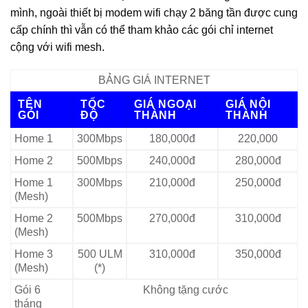
mình, ngoài thiết bị modem wifi chạy 2 băng tần được cung
cấp chính thì vẫn có thể tham khảo các gói chỉ internet
cộng với wifi mesh.
BẢNG GIÁ INTERNET
TÊN
TỐC
GIÁ NGOẠI
GIÁ NỘI
GÓI
ĐỘ
THÀNH
THÀNH
Home 1
300Mbps
180,000đ
220,000
Home 2
500Mbps
240,000đ
280,000đ
Home 1
300Mbps
210,000đ
250,000đ
(Mesh)
Home 2
500Mbps
270,000đ
310,000đ
(Mesh)
Home 3
500 ULM
310,000đ
350,000đ
(Mesh)
(*)
Gói 6
Không tặng cước
tháng