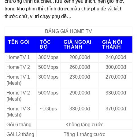
chương trình đã chiếu, lưu kênh yêu thích, hẹn giờ mở,
trong kho phim thì chỉnh được màu chữ phụ đề và kích
thước chữ, vị trí chạy phụ đề…
BẢNG GIÁ HOME TV
TÊN GÓI
TỐC
GIÁ NGOẠI
GIÁ NỘI
ĐỘ
THÀNH
THÀNH
HomeTV 1
300Mbps
200,000đ
240,000đ
HomeTV 2
500Mbps
260,000đ
300,000đ
HomeTV 1
300Mbps
230,000đ
270,000đ
(Mesh)
HomeTV 2
500Mbps
290,000đ
330,000đ
(Mesh)
HomeTV 3
~1Gbps
330,000đ
370,000đ
(Mesh)
Gói 6 tháng
Không tặng cước
Gói 12 tháng
Tặng 1 tháng cước