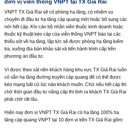
đơn vị viễn thông VNPT tại TX Giá Rai
VNPT TX Giá Rai sẽ có phòng hạ tầng, có nhiệm vụ
chuyên đi đầu tư hạ tầng cáp quang mới hoặc bổ sung các
nới hết cáp. Khi cán bộ nhân viên thuộc kinh doanh hoặc
thuộc kỹ thuật kéo cáp của viễn thông VNPT báo lại các
thiếu sót về hạ tầng, lập tức sẽ được phòng hạ tầng kiểm
tra, xuống địa bàn khảo sát và tiến hành trình cấp trên
phương án đầu tư.
Vì được theo sát nên khách hàng khu vực TX Giá Rai luôn
có sẵn hạ tầng đường truyền cáp quang để có thể được
kéo mạng bất cứ lúc nào khách muốn. Chứ nếu hết cáp thì
chờ thời gian đầu tư nâng cấp thì tính ra khách TX Giá Rai
phải chờ rất lâu.
Hiện nay đơn vị VNPT TX Giá Rai có hạ tầng 100% hạ
tầng cáp quang VNPT tại 10 đơn vị trên TX Giá Rai gồm: