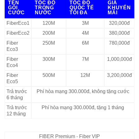
TÊN
TỐC ĐỘ
TỐC ĐỘ
GIÁ
GÓI
TRONG
QUỐC TẾ
KHUYẾN
CƯỚC
NƯỚC
TỐI ĐA
MÃI
FiberEco1
120M
3M
320,000đ
FiberEco2
200M
4M
380,000đ
Fiber
250M
6M
780,000đ
Eco3
Fiber
300M
7M
1,000,000đ
Eco4
Fiber
500M
12M
3,200,000đ
Eco5
Trả trước
Phí hòa mạng 300.000đ, không tặng cước
6 tháng
Trả trước
Phí hòa mạng 300.000đ, tặng 1 tháng
12 tháng
FIBER Premium - Fiber VIP