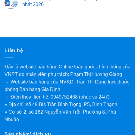
nhất 2026
Liên hệ
Đây là website bán hàng Online toàn quốc chính thống của
VNPT do nhân viên phụ trách: Phạm Thị Hương Giang
→ Website bán hàng của NVKD: Trần Thị Dung trực thuộc
phòng Bán hàng Gia Định
→ Điện thoại liên hệ: 0949752468 (phục vụ 24/7)
» Địa chỉ: số 49 Bis Trần Bình Trọng, P5, Bình Thạnh
» Cơ sở 2: số 182 Nguyễn Văn Trỗi, Phường 8, Phú
Nhuận
Sản phẩm/ dịch vụ