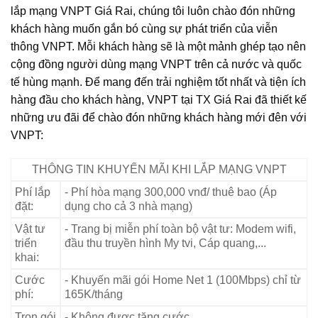
lắp mạng VNPT Giá Rai, chúng tôi luôn chào đón những
khách hàng muốn gắn bó cùng sự phát triển của viễn
thông VNPT. Mỗi khách hàng sẽ là một mảnh ghép tạo nên
cộng đồng người dùng mạng VNPT trên cả nước và quốc
tế hùng mạnh. Để mang đến trải nghiệm tốt nhất và tiện ích
hàng đầu cho khách hàng, VNPT tại TX Giá Rai đã thiết kế
những ưu đãi để chào đón những khách hàng mới đên với
VNPT:
THÔNG TIN KHUYẾN MÃI KHI LẮP MẠNG VNPT
Phí lắp
- Phí hòa mạng 300,000 vnđ/ thuê bao (Áp
đặt:
dụng cho cả 3 nhà mạng)
Vật tư
- Trang bị miễn phí toàn bộ vật tư: Modem wifi,
triển
đầu thu truyền hình My tvi, Cáp quang,...
khai:
Cước
- Khuyến mãi gói Home Net 1 (100Mbps) chỉ từ
phí:
165K/tháng
Trọn gói
- Không được tặng cước