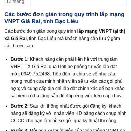
12 tháng
Các bước đơn giản trong quy trình lắp mạng
VNPT Giá Rai, tỉnh Bạc Liêu
Các bước đơn giản trong quy trình
lắp mạng VNPT tại thị
xã Giá Rai
, tỉnh Bạc Liêu mà khách hàng cần lưu ý gồm
các bước sau:
Bước 1:
Khách hàng cần phải liên hệ với trung tâm
VNPT TX Giá Rai qua Hotline phòng tư vấn lắp đặt
mới: 0949.75.2468. Tiếp đến là chia sẻ về nhu cầu,
mong muốn của mình nhân viên sẽ tư vấn các gói phù
hợp; và cung cấp địa chỉ lắp đặt chính xác để bạn khảo
sát xem có hạ tầng sẵn để đáp ứng việc kéo cáp chưa.
Bước 2:
Sau khi thống nhất được gói đăng ký, khách
hàng sẽ đăng ký với nhân viên KD bằng cách chụp hình
CCCD cho bạn làm hồ sơ gửi qua kỹ thuật thi công.
Bước 3:
Đội ngũ kỹ thuật viên của viễn thông VNPT sẽ