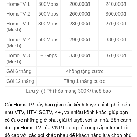
HomeTV 1
300Mbps
200,000đ
240,000đ
HomeTV 2
500Mbps
260,000đ
300,000đ
HomeTV 1
300Mbps
230,000đ
270,000đ
(Mesh)
HomeTV 2
500Mbps
290,000đ
330,000đ
(Mesh)
HomeTV 3
~1Gbps
330,000đ
370,000đ
(Mesh)
Gói 6 tháng
Không tặng cước
Gói 12 tháng
Tặng 1 tháng cước
Lưu ý: (i) Phí hòa mạng 300K/ thuê bao
Gói Home TV này bao gồm các kênh truyền hình phổ biến
như VTV, HTV, SCTV, K+ , và nhiều kênh khác, giúp bạn
có được những giờ phút giải trí tuyệt vời tại nhà. Bên cạnh
đó, gói Home TV của VNPT cũng có cung cấp internet tốc
độ cao với các gói khác nhau để khách hàng lựa chọn phù