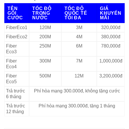
TÊN
TỐC ĐỘ
TỐC ĐỘ
GIÁ
GÓI
TRONG
QUỐC TẾ
KHUYẾN
CƯỚC
NƯỚC
TỐI ĐA
MÃI
FiberEco1
120M
3M
320,000đ
FiberEco2
200M
4M
380,000đ
Fiber
250M
6M
780,000đ
Eco3
Fiber
300M
7M
1,000,000đ
Eco4
Fiber
500M
12M
3,200,000đ
Eco5
Trả trước
Phí hòa mạng 300.000đ, không tặng cước
6 tháng
Trả trước
Phí hòa mạng 300.000đ, tặng 1 tháng
12 tháng