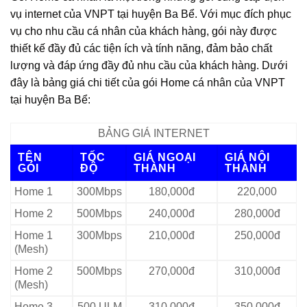
vụ internet của VNPT tại huyện Ba Bể. Với mục đích phục
vụ cho nhu cầu cá nhân của khách hàng, gói này được
thiết kế đầy đủ các tiện ích và tính năng, đảm bảo chất
lượng và đáp ứng đầy đủ nhu cầu của khách hàng. Dưới
đây là bảng giá chi tiết của gói Home cá nhân của VNPT
tại huyện Ba Bể:
BẢNG GIÁ INTERNET
TÊN
TỐC
GIÁ NGOẠI
GIÁ NỘI
GÓI
ĐỘ
THÀNH
THÀNH
Home 1
300Mbps
180,000đ
220,000
Home 2
500Mbps
240,000đ
280,000đ
Home 1
300Mbps
210,000đ
250,000đ
(Mesh)
Home 2
500Mbps
270,000đ
310,000đ
(Mesh)
Home 3
500 ULM
310,000đ
350,000đ