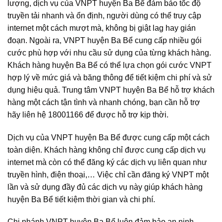
lượng, dịch vụ của VNPT huyện Ba Bể đảm bảo tốc độ
truyền tải nhanh và ổn định, người dùng có thể truy cập
internet một cách mượt mà, không bị giật lag hay gián
đoạn. Ngoài ra, VNPT huyện Ba Bể cung cấp nhiều gói
cước phù hợp với nhu cầu sử dụng của từng khách hàng.
Khách hàng huyện Ba Bể có thể lựa chọn gói cước VNPT
hợp lý về mức giá và băng thông để tiết kiệm chi phí và sử
dụng hiệu quả. Trung tâm VNPT huyện Ba Bể hỗ trợ khách
hàng một cách tận tình và nhanh chóng, bạn cần hỗ trợ
hãy liên hệ 18001166 để được hỗ trợ kịp thời.
Dịch vụ của VNPT huyện Ba Bể được cung cấp một cách
toàn diện. Khách hàng không chỉ được cung cấp dịch vụ
internet mà còn có thể đăng ký các dịch vụ liên quan như
truyền hình, điện thoại,… Việc chỉ cần đăng ký VNPT một
lần và sử dụng đầy đủ các dịch vụ này giúp khách hàng
huyện Ba Bể tiết kiệm thời gian và chi phí.
Chi nhánh VNPT huyện Ba Bể luôn đảm bảo an ninh