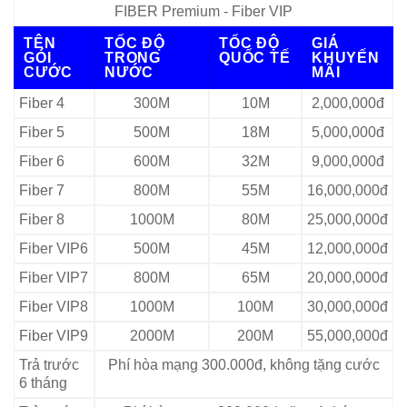
FIBER Premium - Fiber VIP
TÊN
TỐC ĐỘ
TỐC ĐỘ
GIÁ
GÓI
TRONG
QUỐC TẾ
KHUYẾN
CƯỚC
NƯỚC
MÃI
Fiber 4
300M
10M
2,000,000đ
Fiber 5
500M
18M
5,000,000đ
Fiber 6
600M
32M
9,000,000đ
Fiber 7
800M
55M
16,000,000đ
Fiber 8
1000M
80M
25,000,000đ
Fiber VIP6
500M
45M
12,000,000đ
Fiber VIP7
800M
65M
20,000,000đ
Fiber VIP8
1000M
100M
30,000,000đ
Fiber VIP9
2000M
200M
55,000,000đ
Trả trước
Phí hòa mạng 300.000đ, không tặng cước
6 tháng