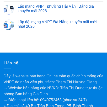
Lắp mạng VNPT phường Hải Vân | Bảng giá
khuyến mãi 2026
Lắp đặt mạng VNPT Đà Nẵng khuyến mãi mới
nhất 2026
Liên hệ
Đây là website bán hàng Online toàn quốc chính thống của
VNPT do nhân viên phụ trách: Phạm Thị Hương Giang
→ Website bán hàng của NVKD: Trần Thị Dung trực thuộc
phòng Bán hàng Gia Định
→ Điện thoại liên hệ: 0949752468 (phục vụ 24/7)
» Địa chỉ: số 49 Bis Trần Bình Trọng, P5, Bình Thạnh