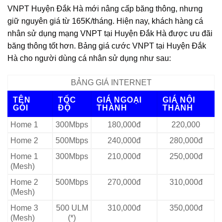
VNPT Huyện Đắk Hà mới nâng cấp băng thông, nhưng
giữ nguyên giá từ 165K/tháng. Hiện nay, khách hàng cá
nhân sử dụng mạng VNPT tại Huyện Đắk Hà được ưu đãi
băng thông tốt hơn. Bảng giá cước VNPT tại Huyện Đắk
Hà cho người dùng cá nhân sử dụng như sau:
BẢNG GIÁ INTERNET
TÊN
TỐC
GIÁ NGOẠI
GIÁ NỘI
GÓI
ĐỘ
THÀNH
THÀNH
Home 1
300Mbps
180,000đ
220,000
Home 2
500Mbps
240,000đ
280,000đ
Home 1
300Mbps
210,000đ
250,000đ
(Mesh)
Home 2
500Mbps
270,000đ
310,000đ
(Mesh)
Home 3
500 ULM
310,000đ
350,000đ
(Mesh)
(*)