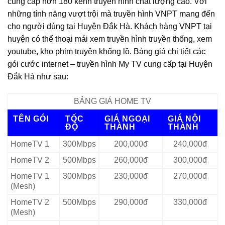
cung cấp hơn 180 kênh truyền hình chất lượng cao. Với
những tính năng vượt trội mà truyền hình VNPT mang đến
cho người dùng tại Huyện Đắk Hà. Khách hàng VNPT tại
huyện có thể thoại mái xem truyền hình truyền thống, xem
youtube, kho phim truyện khổng lồ. Bảng giá chi tiết các
gói cước internet – truyền hình My TV cung cấp tại Huyện
Đắk Hà như sau:
BẢNG GIÁ HOME TV
TÊN GÓI
TỐC
GIÁ NGOẠI
GIÁ NỘI
ĐỘ
THÀNH
THÀNH
HomeTV 1
300Mbps
200,000đ
240,000đ
HomeTV 2
500Mbps
260,000đ
300,000đ
HomeTV 1
300Mbps
230,000đ
270,000đ
(Mesh)
HomeTV 2
500Mbps
290,000đ
330,000đ
(Mesh)