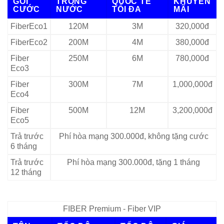
GÓI
TRONG
QUỐC TẾ
KHUYẾN
CƯỚC
NƯỚC
TỐI ĐA
MÃI
FiberEco1
120M
3M
320,000đ
FiberEco2
200M
4M
380,000đ
Fiber
250M
6M
780,000đ
Eco3
Fiber
300M
7M
1,000,000đ
Eco4
Fiber
500M
12M
3,200,000đ
Eco5
Trả trước
Phí hòa mạng 300.000đ, không tặng cước
6 tháng
Trả trước
Phí hòa mạng 300.000đ, tặng 1 tháng
12 tháng
FIBER Premium - Fiber VIP