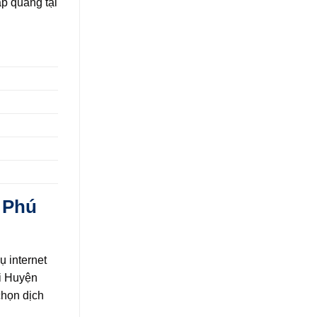
p quang tại
 Phú
ụ internet
ại Huyện
chọn dịch