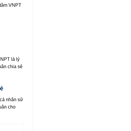
g tâm VNPT
NPT là lý
uân chia sẻ
rẻ
 cá nhân sử
uân cho