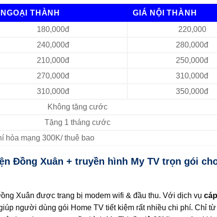
 NGOẠI THÀNH
GIÁ NỘI THÀNH
180,000đ
220,000
240,000đ
280,000đ
210,000đ
250,000đ
270,000đ
310,000đ
310,000đ
350,000đ
Không tặng cước
Tặng 1 tháng cước
Phí hòa mạng 300K/ thuê bao
ện Đồng Xuân + truyền hình My TV trọn gói cho
Đồng Xuân được trang bị modem wifi & đầu thu. Với dịch vụ
cáp
giúp người dùng gói Home TV tiết kiệm rất nhiều chi phí. Chỉ từ