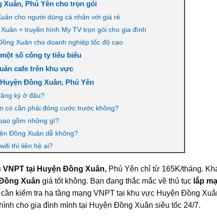
 Xuân, Phú Yên cho trọn gói
Xuân cho người dùng cá nhân với giá rẻ
Xuân + truyền hình My TV trọn gói cho gia đình
Đồng Xuân cho doanh nghiệp tốc độ cao
một số công ty tiêu biểu
uán cafe trên khu vực
i Huyện Đồng Xuân, Phú Yên
đăng ký ở đâu?
n có cần phải đóng cước trước không?
 bao gồm những gì?
yện Đồng Xuân dễ không?
i thì liên hệ ai?
ng VNPT tại Huyện Đồng Xuân,
Phú Yên chỉ từ 165K/tháng. K
 Đồng Xuân
giá tốt không. Bạn đang thắc mắc về thủ tục
lắp m
cần kiểm tra hạ tầng mạng VNPT tại khu vực Huyện Đồng Xuân
 hình cho gia đình mình tại Huyện Đồng Xuân siêu tốc 24/7.