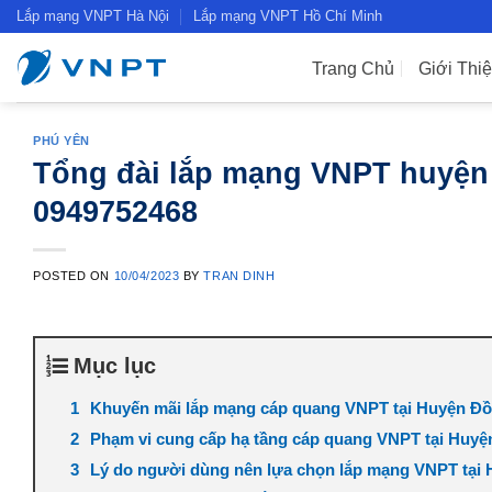
Skip
Lắp mạng VNPT Hà Nội
Lắp mạng VNPT Hồ Chí Minh
to
content
Trang Chủ
Giới Thi
PHÚ YÊN
Tổng đài lắp mạng VNPT huyện 
0949752468
POSTED ON
10/04/2023
BY
TRAN DINH
Mục lục
Khuyến mãi lắp mạng cáp quang VNPT tại Huyện Đồ
Phạm vi cung cấp hạ tầng cáp quang VNPT tại Huy
Lý do người dùng nên lựa chọn lắp mạng VNPT tại