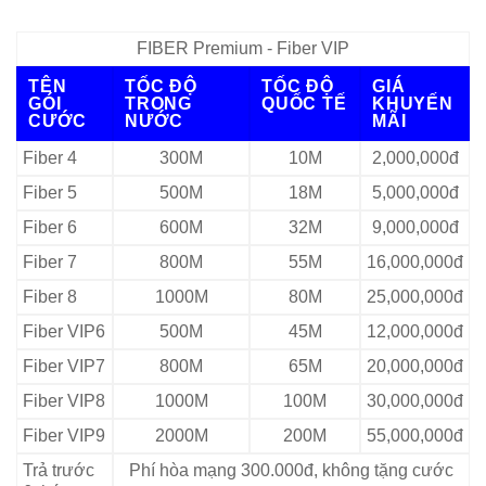
FIBER Premium - Fiber VIP
TÊN
TỐC ĐỘ
TỐC ĐỘ
GIÁ
GÓI
TRONG
QUỐC TẾ
KHUYẾN
CƯỚC
NƯỚC
MÃI
Fiber 4
300M
10M
2,000,000đ
Fiber 5
500M
18M
5,000,000đ
Fiber 6
600M
32M
9,000,000đ
Fiber 7
800M
55M
16,000,000đ
Fiber 8
1000M
80M
25,000,000đ
Fiber VIP6
500M
45M
12,000,000đ
Fiber VIP7
800M
65M
20,000,000đ
Fiber VIP8
1000M
100M
30,000,000đ
Fiber VIP9
2000M
200M
55,000,000đ
Trả trước
Phí hòa mạng 300.000đ, không tặng cước