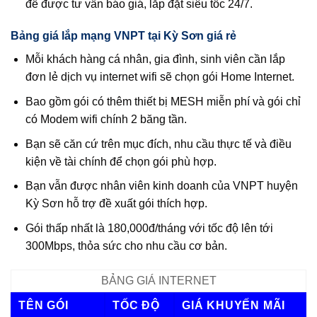
để được tư vấn báo giá, lắp đặt siêu tốc 24/7.
Bảng giá lắp mạng VNPT tại Kỳ Sơn giá rẻ
Mỗi khách hàng cá nhân, gia đình, sinh viên cần lắp
đơn lẻ dịch vụ internet wifi sẽ chọn gói Home Internet.
Bao gồm gói có thêm thiết bị MESH miễn phí và gói chỉ
có Modem wifi chính 2 băng tần.
Bạn sẽ căn cứ trên mục đích, nhu cầu thực tế và điều
kiện về tài chính để chọn gói phù hợp.
Bạn vẫn được nhân viên kinh doanh của VNPT huyện
Kỳ Sơn hỗ trợ đề xuất gói thích hợp.
Gói thấp nhất là 180,000đ/tháng với tốc độ lên tới
300Mbps, thỏa sức cho nhu cầu cơ bản.
BẢNG GIÁ INTERNET
TÊN GÓI
TỐC ĐỘ
GIÁ KHUYẾN MÃI