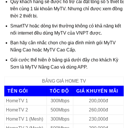
Quý khách hàng sẽ được hỗ trợ cài đặt tổng số 5 thiết bị
trên cùng 1 tài khoản MyTV. Nhưng chỉ được xem đồng
thời 2 thiết bị.
SmartTV hoặc dòng tivi thường không có khả năng kết
nối internet đều dùng MyTV của VNPT được.
Bạn hãy cân nhắc chọn cho gia đình mình gói MyTV
Nâng Cao hoặc MyTV Cao Cấp.
Gói cước thể hiện ở bảng giá dưới đây cho khách Kỳ
Sơn là MyTV Nâng Cao và dùng APP.
BẢNG GIÁ HOME TV
TÊN GÓI
TỐC ĐỘ
GIÁ KHUYẾN MÃI
HomeTV 1
300Mbps
200,000đ
HomeTV 2
500Mbps
260,000đ
HomeTV 1 (Mesh)
300Mbps
230,000đ