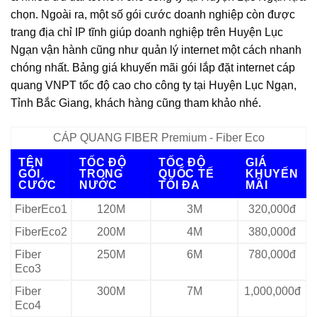
chọn. Ngoài ra, một số gói cước doanh nghiệp còn được
trang địa chỉ IP tĩnh giúp doanh nghiệp trên Huyện Lục
Ngạn vận hành cũng như quản lý internet một cách nhanh
chóng nhất. Bảng giá khuyến mãi gói lắp đặt internet cáp
quang VNPT tốc độ cao cho công ty tại Huyện Lục Ngạn,
Tỉnh Bắc Giang, khách hàng cũng tham khảo nhé.
CÁP QUANG FIBER Premium - Fiber Eco
TÊN
TỐC ĐỘ
TỐC ĐỘ
GIÁ
GÓI
TRONG
QUỐC TẾ
KHUYẾN
CƯỚC
NƯỚC
TỐI ĐA
MÃI
FiberEco1
120M
3M
320,000đ
FiberEco2
200M
4M
380,000đ
Fiber
250M
6M
780,000đ
Eco3
Fiber
300M
7M
1,000,000đ
Eco4