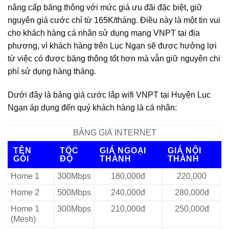
nâng cấp băng thông với mức giá ưu đãi đặc biệt, giữ
nguyên giá cước chỉ từ 165K/tháng. Điều này là một tin vui
cho khách hàng cá nhân sử dụng mạng VNPT tại địa
phương, vì khách hàng trên Lục Ngạn sẽ được hưởng lợi
từ việc có được băng thông tốt hơn mà vẫn giữ nguyên chi
phí sử dụng hàng tháng.
Dưới đây là bảng giá cước lắp wifi VNPT tại Huyện Lục
Ngạn áp dụng đến quý khách hàng là cá nhân:
BẢNG GIÁ INTERNET
TÊN
TỐC
GIÁ NGOẠI
GIÁ NỘI
GÓI
ĐỘ
THÀNH
THÀNH
Home 1
300Mbps
180,000đ
220,000
Home 2
500Mbps
240,000đ
280,000đ
Home 1
300Mbps
210,000đ
250,000đ
(Mesh)