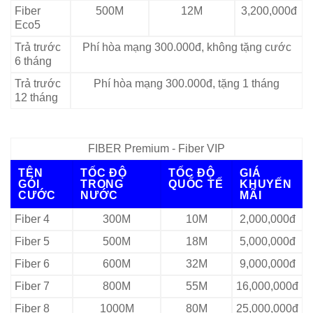
Fiber
500M
12M
3,200,000đ
Eco5
Trả trước
Phí hòa mạng 300.000đ, không tặng cước
6 tháng
Trả trước
Phí hòa mạng 300.000đ, tặng 1 tháng
12 tháng
FIBER Premium - Fiber VIP
TÊN
TỐC ĐỘ
TỐC ĐỘ
GIÁ
GÓI
TRONG
QUỐC TẾ
KHUYẾN
CƯỚC
NƯỚC
MÃI
Fiber 4
300M
10M
2,000,000đ
Fiber 5
500M
18M
5,000,000đ
Fiber 6
600M
32M
9,000,000đ
Fiber 7
800M
55M
16,000,000đ
Fiber 8
1000M
80M
25,000,000đ