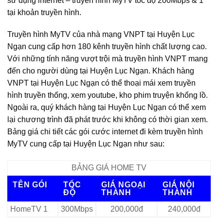
sử dụng internet – truyền hình MyTV tốc độ 200Mbps & 1
tại khoản truyền hình.
Truyền hình MyTV của nhà mạng VNPT tại Huyện Lục
Ngạn cung cấp hơn 180 kênh truyền hình chất lượng cao.
Với những tính năng vượt trội mà truyền hình VNPT mang
đến cho người dùng tại Huyện Lục Ngạn. Khách hàng
VNPT tại Huyện Lục Ngạn có thể thoại mái xem truyền
hình truyền thống, xem youtube, kho phim truyện khổng lồ.
Ngoài ra, quý khách hàng tại Huyện Lục Ngạn có thể xem
lại chương trình đã phát trước khi không có thời gian xem.
Bảng giá chi tiết các gói cước internet đi kèm truyền hình
MyTV cung cấp tại Huyện Lục Ngạn như sau:
BẢNG GIÁ HOME TV
TÊN GÓI
TỐC
GIÁ NGOẠI
GIÁ NỘI
ĐỘ
THÀNH
THÀNH
HomeTV 1
300Mbps
200,000đ
240,000đ