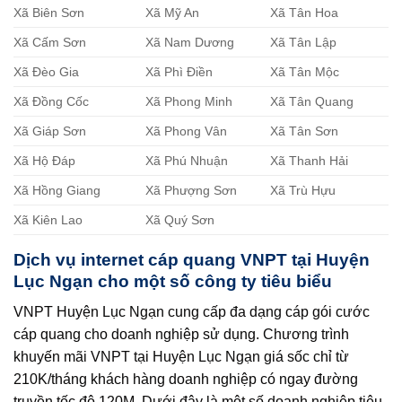
Xã Biên Sơn
Xã Mỹ An
Xã Tân Hoa
Xã Cấm Sơn
Xã Nam Dương
Xã Tân Lập
Xã Đèo Gia
Xã Phì Điền
Xã Tân Mộc
Xã Đồng Cốc
Xã Phong Minh
Xã Tân Quang
Xã Giáp Sơn
Xã Phong Vân
Xã Tân Sơn
Xã Hộ Đáp
Xã Phú Nhuận
Xã Thanh Hải
Xã Hồng Giang
Xã Phượng Sơn
Xã Trù Hựu
Xã Kiên Lao
Xã Quý Sơn
Dịch vụ internet cáp quang VNPT tại Huyện
Lục Ngạn cho một số công ty tiêu biểu
VNPT Huyện Lục Ngạn cung cấp đa dạng cáp gói cước
cáp quang cho doanh nghiệp sử dụng. Chương trình
khuyến mãi VNPT tại Huyện Lục Ngạn giá sốc chỉ từ
210K/tháng khách hàng doanh nghiệp có ngay đường
truyền tốc độ 120M. Dưới đây là một số doanh nghiệp tiêu