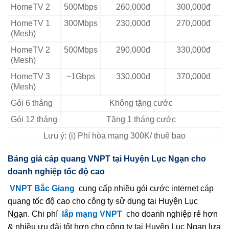
HomeTV 2
500Mbps
260,000đ
300,000đ
HomeTV 1
300Mbps
230,000đ
270,000đ
(Mesh)
HomeTV 2
500Mbps
290,000đ
330,000đ
(Mesh)
HomeTV 3
~1Gbps
330,000đ
370,000đ
(Mesh)
Gói 6 tháng
Không tặng cước
Gói 12 tháng
Tặng 1 tháng cước
Lưu ý: (i) Phí hòa mạng 300K/ thuê bao
Bảng giá cáp quang VNPT tại Huyện Lục Ngạn cho
doanh nghiệp tốc độ cao
VNPT Bắc Giang
cung cấp nhiều gói cước internet cáp
quang tốc độ cao cho công ty sử dụng tại Huyện Lục
Ngạn. Chi phí
lắp mạng VNPT
cho doanh nghiệp rẻ hơn
& nhiều ưu đãi tốt hơn cho công ty tại Huyện Lục Ngạn lựa