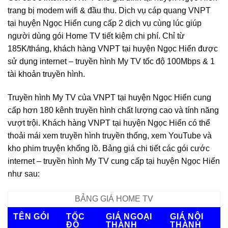
trang bị modem wifi & đầu thu. Dịch vụ cáp quang VNPT
tại huyện Ngọc Hiển cung cấp 2 dịch vụ cùng lúc giúp
người dùng gói Home TV tiết kiệm chi phí. Chỉ từ
185K/tháng, khách hàng VNPT tại huyện Ngọc Hiển được
sử dụng internet – truyền hình My TV tốc độ 100Mbps & 1
tài khoản truyền hình.
Truyền hình My TV của VNPT tại huyện Ngọc Hiển cung
cấp hơn 180 kênh truyền hình chất lượng cao và tính năng
vượt trội. Khách hàng VNPT tại huyện Ngọc Hiển có thể
thoải mái xem truyền hình truyền thống, xem YouTube và
kho phim truyện khổng lồ. Bảng giá chi tiết các gói cước
internet – truyền hình My TV cung cấp tại huyện Ngọc Hiển
như sau:
BẢNG GIÁ HOME TV
TÊN GÓI
TỐC
GIÁ NGOẠI
GIÁ NỘI
ĐỘ
THÀNH
THÀNH