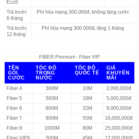
Eco5
Trả trước
Phí hòa mạng 300.000đ, không tặng cước
6 tháng
Trả trước
Phí hòa mạng 300.000đ, tặng 1 tháng
12 tháng
FIBER Premium - Fiber VIP
TÊN
TỐC ĐỘ
TỐC ĐỘ
GIÁ
GÓI
TRONG
QUỐC TẾ
KHUYẾN
CƯỚC
NƯỚC
MÃI
Fiber 4
300M
10M
2,000,000đ
Fiber 5
500M
18M
5,000,000đ
Fiber 6
600M
32M
9,000,000đ
Fiber 7
800M
55M
16,000,000đ
Fiber 8
1000M
80M
25,000,000đ
Fiber VIP6
500M
45M
12,000,000đ