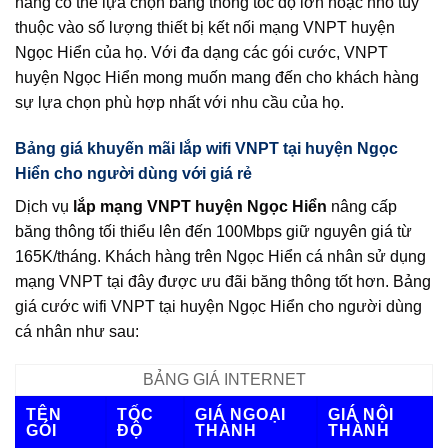
hàng có thể lựa chọn băng thông tốc độ lớn hoặc nhỏ tùy
thuộc vào số lượng thiết bị kết nối mạng VNPT huyện
Ngọc Hiển của họ. Với đa dạng các gói cước, VNPT
huyện Ngọc Hiển mong muốn mang đến cho khách hàng
sự lựa chọn phù hợp nhất với nhu cầu của họ.
Bảng giá khuyến mãi lắp wifi VNPT tại huyện Ngọc
Hiển cho người dùng với giá rẻ
Dịch vụ
lắp mạng VNPT huyện Ngọc Hiển
nâng cấp
băng thông tối thiểu lên đến 100Mbps giữ nguyên giá từ
165K/tháng. Khách hàng trên Ngọc Hiển cá nhân sử dụng
mạng VNPT tại đây được ưu đãi băng thông tốt hơn. Bảng
giá cước wifi VNPT tại huyện Ngọc Hiển cho người dùng
cá nhân như sau:
BẢNG GIÁ INTERNET
TÊN
TỐC
GIÁ NGOẠI
GIÁ NỘI
GÓI
ĐỘ
THÀNH
THÀNH