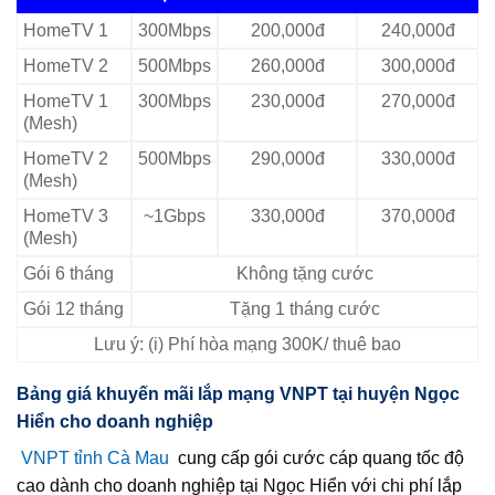
HomeTV 1
300Mbps
200,000đ
240,000đ
HomeTV 2
500Mbps
260,000đ
300,000đ
HomeTV 1
300Mbps
230,000đ
270,000đ
(Mesh)
HomeTV 2
500Mbps
290,000đ
330,000đ
(Mesh)
HomeTV 3
~1Gbps
330,000đ
370,000đ
(Mesh)
Gói 6 tháng
Không tặng cước
Gói 12 tháng
Tặng 1 tháng cước
Lưu ý: (i) Phí hòa mạng 300K/ thuê bao
Bảng giá khuyến mãi lắp mạng VNPT tại huyện Ngọc
Hiển cho doanh nghiệp
VNPT tỉnh Cà Mau
cung cấp gói cước cáp quang tốc độ
cao dành cho doanh nghiệp tại Ngọc Hiển với chi phí lắp