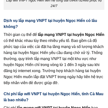
Lắp wifi VNPT ngọc Hiển liên hệ tổng đài 0949752468 phục vụ
24/7
Dịch vụ lắp mạng VNPT tại huyện Ngọc Hiển có lâu
không?
Thời gian cụ thể để
lắp mạng VNPT tại huyện Ngọc Hiển
có thể khác nhau tùy theo nhiều yếu tố. Bao gồm cả độ
phức tạp của việc cài đặt hạ tầng mạng và số lượng khách
hàng tại huyện Ngọc Hiển yêu cầu đang chờ xử lý. Thông
thường, quy trình lắp mạng VNPT tại một khu vực như
huyện Ngọc Hiển chỉ trong vòng từ 1 đến 3 ngày sau khi
đăng ký internet xong. Trường hợp khách hàng tai huyện
Ngọc Hiển muốn lắp đặt VNPT trong ngày hãy liên hệ trực
tiếp nhân viên đẻ được giúp đỡ.
Chi phí lắp wifi VNPT tại huyện Ngọc Hiển, tỉnh Cà Mau
là bao nhiêu?
Chi phí
lắp mạng wifi VNPT tại huyện Ngọc Hiển
bao