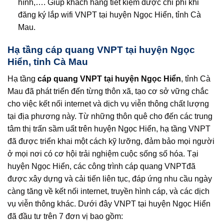
hình,…. Giúp khách hàng tiết kiệm được chi phí khi
đăng ký lắp wifi VNPT tại huyện Ngọc Hiển, tỉnh Cà
Mau.
Hạ tầng cáp quang VNPT tại huyện Ngọc
Hiển, tỉnh Cà Mau
Hạ tầng
cáp quang VNPT tại huyện Ngọc Hiển
, tỉnh Cà
Mau đã phát triển đến từng thôn xã, tạo cơ sở vững chắc
cho việc kết nối internet và dịch vụ viễn thông chất lượng
tại địa phương này. Từ những thôn quê cho đến các trung
tâm thị trấn sầm uất trên huyện Ngọc Hiển, hạ tầng VNPT
đã được triển khai một cách kỹ lưỡng, đảm bảo mọi người
ở mọi nơi có cơ hội trải nghiệm cuộc sống số hóa. Tại
huyện Ngọc Hiển, các công trình cáp quang VNPTđã
được xây dựng và cải tiến liên tục, đáp ứng nhu cầu ngày
càng tăng về kết nối internet, truyền hình cáp, và các dịch
vụ viễn thông khác. Dưới đây VNPT tại huyện Ngọc Hiển
đã đầu tư trên 7 đơn vị bao gồm: