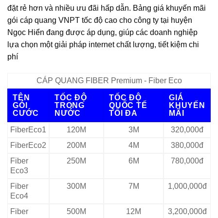
đặt rẻ hơn và nhiều ưu đãi hấp dẫn. Bảng giá khuyến mãi
gói cáp quang VNPT tốc độ cao cho công ty tại huyện
Ngọc Hiển đang được áp dụng, giúp các doanh nghiệp
lựa chọn một giải pháp internet chất lượng, tiết kiệm chi
phí
CÁP QUANG FIBER Premium - Fiber Eco
TÊN
TỐC ĐỘ
TỐC ĐỘ
GIÁ
GÓI
TRONG
QUỐC TẾ
KHUYẾN
CƯỚC
NƯỚC
TỐI ĐA
MÃI
FiberEco1
120M
3M
320,000đ
FiberEco2
200M
4M
380,000đ
Fiber
250M
6M
780,000đ
Eco3
Fiber
300M
7M
1,000,000đ
Eco4
Fiber
500M
12M
3,200,000đ