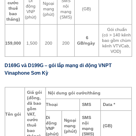
Di
SMS
cước
Ngoại
động
nội
thuê
mạng
(GB)
VNP
mạng
bao
(phút)
(phút)
(SMS)
tháng)
Gói chuẩn
(có > 140 kênh
6
bao gồm chùm
159,000
1,500
200
200
GB/ngày
kênh VTVCab,
VOD)
D169G và D199G – gói lắp mạng di động VNPT
Vinaphone Sơn Kỳ
Giá gói
Nội dung gói cước/tháng
(đồng,
đã bao
Thoại
SMS
Data *
gồm
Tên gói
VAT,
Di
SMS
cước
Ngoại
động
nội
thuê
mạng
(GB)
VNP
mạng
bao
(phút)
(phút)
(SMS)
tháng)