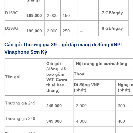
D169G
7 GB/ngày
169,000
2,000
150
–
D199G
8 GB/ngày
199,000
2,000
250
–
Các gói Thương gia X9 – gói lắp mạng di động VNPT
Vinaphone Sơn Kỳ
Giá gói
Nội dung gói cước/tháng
(đồng, đã
Thoại
bao gồm
Tên gói
VAT, Cước
Di động VNP
Ngoại 
thuê bao
(phút)
(phút)
tháng)
Thương gia 249
249,000
2,000
300
Thương gia 349
349,000
4,000
400