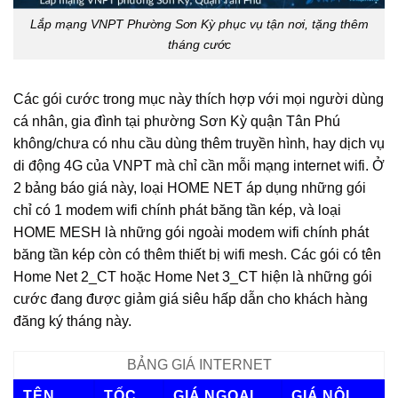
Lắp mạng VNPT Phường Sơn Kỳ phục vụ tận nơi, tặng thêm
tháng cước
Các gói cước trong mục này thích hợp với mọi người dùng
cá nhân, gia đình tại phường Sơn Kỳ quận Tân Phú
không/chưa có nhu cầu dùng thêm truyền hình, hay dịch vụ
di động 4G của VNPT mà chỉ cần mỗi mạng internet wifi. Ở
2 bảng báo giá này, loại HOME NET áp dụng những gói
chỉ có 1 modem wifi chính phát băng tần kép, và loại
HOME MESH là những gói ngoài modem wifi chính phát
băng tần kép còn có thêm thiết bị wifi mesh. Các gói có tên
Home Net 2_CT hoặc Home Net 3_CT hiện là những gói
cước đang được giảm giá siêu hấp dẫn cho khách hàng
đăng ký tháng này.
BẢNG GIÁ INTERNET
TÊN
TỐC
GIÁ NGOẠI
GIÁ NỘI