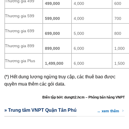
Thương gia 499
499,000
4,000
600
Thương gia 599
599,000
4,000
700
Thương gia 699
699,000
5,000
800
Thương gia 899
899,000
6,000
1,000
Thương gia Plus
1,499,000
6,000
1,500
(*) Hết dung lượng ngừng truy cập, các thuê bao được
quyền mua thêm các gói data.
Biên tập bởi: dungtt2.hcm – Phòng bán hàng VNPT
» Trung tâm VNPT Quận Tân Phú
→ xem thêm