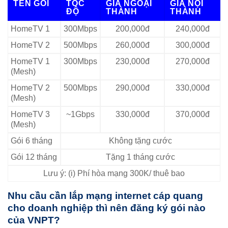
TÊN GÓI
TỐC
GIÁ NGOẠI
GIÁ NỘI
ĐỘ
THÀNH
THÀNH
HomeTV 1
300Mbps
200,000đ
240,000đ
HomeTV 2
500Mbps
260,000đ
300,000đ
HomeTV 1
300Mbps
230,000đ
270,000đ
(Mesh)
HomeTV 2
500Mbps
290,000đ
330,000đ
(Mesh)
HomeTV 3
~1Gbps
330,000đ
370,000đ
(Mesh)
Gói 6 tháng
Không tặng cước
Gói 12 tháng
Tặng 1 tháng cước
Lưu ý: (i) Phí hòa mạng 300K/ thuê bao
Nhu cầu cần lắp mạng internet cáp quang
cho doanh nghiệp thì nên đăng ký gói nào
của VNPT?