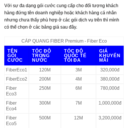
Với sự đa dạng gói cước cung cấp cho đối tượng khách
hàng đứng tên doanh nghiệp hoặc khách hàng cá nhân
nhưng chưa thấy phù hợp ở các gói dịch vụ trên thì mình
có thể chọn ở các bảng giá sau đây.
CÁP QUANG FIBER Premium - Fiber Eco
TÊN
TỐC ĐỘ
TỐC ĐỘ
GIÁ
GÓI
TRONG
QUỐC TẾ
KHUYẾN
CƯỚC
NƯỚC
TỐI ĐA
MÃI
FiberEco1
120M
3M
320,000đ
FiberEco2
200M
4M
380,000đ
Fiber
250M
6M
780,000đ
Eco3
Fiber
300M
7M
1,000,000đ
Eco4
Fiber
500M
12M
3,200,000đ
Eco5