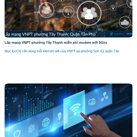
Lắp mạng VNPT phường Tây Thạnh miễn phí modem wifi 5Ghz
Mục lụcChỉ cần dùng mỗi internet wifi của VNPT tại phường Sơn Kỳ quận Tân