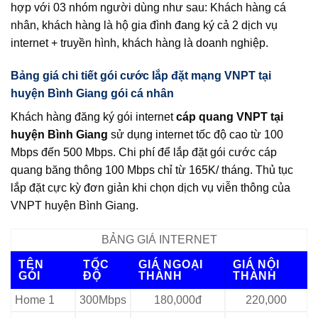
hợp với 03 nhóm người dùng như sau: Khách hàng cá
nhân, khách hàng là hộ gia đình đang ký cả 2 dịch vụ
internet + truyền hình, khách hàng là doanh nghiệp.
Bảng giá chi tiết gói cước lắp đặt mạng VNPT tại
huyện Bình Giang gói cá nhân
Khách hàng đăng ký gói internet
cáp quang VNPT tại
huyện Bình Giang
sử dụng internet tốc độ cao từ 100
Mbps đến 500 Mbps. Chi phí để lắp đặt gói cước cáp
quang băng thông 100 Mbps chỉ từ 165K/ tháng. Thủ tục
lắp đặt cực kỳ đơn giản khi chọn dịch vụ viễn thông của
VNPT huyện Bình Giang.
BẢNG GIÁ INTERNET
TÊN
TỐC
GIÁ NGOẠI
GIÁ NỘI
GÓI
ĐỘ
THÀNH
THÀNH
Home 1
300Mbps
180,000đ
220,000