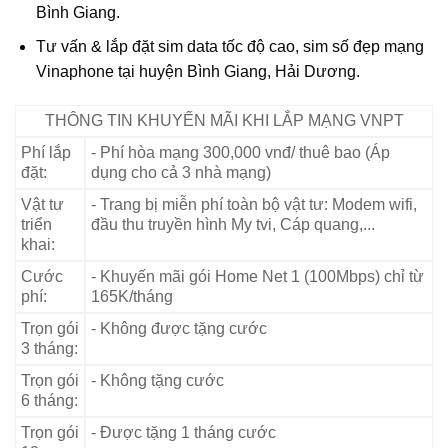
Bình Giang.
Tư vấn & lắp đặt sim data tốc độ cao, sim số đẹp mạng
Vinaphone tại huyện Bình Giang, Hải Dương.
THÔNG TIN KHUYẾN MÃI KHI LẮP MẠNG VNPT
Phí lắp
- Phí hòa mạng 300,000 vnđ/ thuê bao (Áp
đặt:
dụng cho cả 3 nhà mạng)
Vật tư
- Trang bị miễn phí toàn bộ vật tư: Modem wifi,
triển
đầu thu truyền hình My tvi, Cáp quang,...
khai:
Cước
- Khuyến mãi gói Home Net 1 (100Mbps) chỉ từ
phí:
165K/tháng
Trọn gói
- Không được tặng cước
3 tháng:
Trọn gói
- Không tặng cước
6 tháng:
Trọn gói
- Được tặng 1 tháng cước