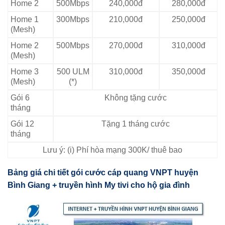
Home 2
500Mbps
240,000đ
280,000đ
Home 1
300Mbps
210,000đ
250,000đ
(Mesh)
Home 2
500Mbps
270,000đ
310,000đ
(Mesh)
Home 3
500 ULM
310,000đ
350,000đ
(Mesh)
(*)
Gói 6
Không tặng cước
tháng
Gói 12
Tặng 1 tháng cước
tháng
Lưu ý: (i) Phí hòa mạng 300K/ thuê bao
Bảng giá chi tiết gói cước cáp quang VNPT huyện
Bình Giang + truyền hình My tivi cho hộ gia đình