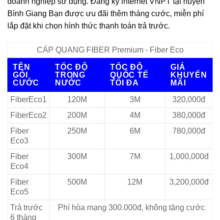
doanh nghiệp sử dụng. Đăng ký internet VNPT tại huyện
Bình Giang Bạn được ưu đãi thêm tháng cước, miễn phí
lắp đặt khi chọn hình thức thanh toán trả trước.
CÁP QUANG FIBER Premium - Fiber Eco
TÊN
TỐC ĐỘ
TỐC ĐỘ
GIÁ
GÓI
TRONG
QUỐC TẾ
KHUYẾN
CƯỚC
NƯỚC
TỐI ĐA
MÃI
FiberEco1
120M
3M
320,000đ
FiberEco2
200M
4M
380,000đ
Fiber
250M
6M
780,000đ
Eco3
Fiber
300M
7M
1,000,000đ
Eco4
Fiber
500M
12M
3,200,000đ
Eco5
Trả trước
Phí hòa mạng 300.000đ, không tặng cước
6 tháng