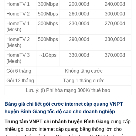
HomeTV 1
300Mbps
200,000đ
240,000đ
HomeTV 2
500Mbps
260,000đ
300,000đ
HomeTV 1
300Mbps
230,000đ
270,000đ
(Mesh)
HomeTV 2
500Mbps
290,000đ
330,000đ
(Mesh)
HomeTV 3
~1Gbps
330,000đ
370,000đ
(Mesh)
Gói 6 tháng
Không tặng cước
Gói 12 tháng
Tặng 1 tháng cước
Lưu ý: (i) Phí hòa mạng 300K/ thuê bao
Bảng giá chi tiết gói cước internet cáp quang VNPT
huyện Bình Giang tốc độ cao cho doanh nghiệp
Trung tâm VNPT chi nhánh huyện Bình Giang
cung cấp
nhiều gói cước internet cáp quang băng thông lớn cho