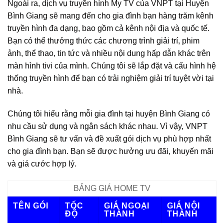
Ngoài ra, dịch vụ truyền hình My TV của VNPT tại Huyện
Bình Giang sẽ mang đến cho gia đình bạn hàng trăm kênh
truyền hình đa dạng, bao gồm cả kênh nội địa và quốc tế.
Bạn có thể thưởng thức các chương trình giải trí, phim
ảnh, thể thao, tin tức và nhiều nội dung hấp dẫn khác trên
màn hình tivi của mình. Chúng tôi sẽ lắp đặt và cấu hình hệ
thống truyền hình để bạn có trải nghiệm giải trí tuyệt vời tại
nhà.
Chúng tôi hiểu rằng mỗi gia đình tại huyện Bình Giang có
nhu cầu sử dụng và ngân sách khác nhau. Vì vậy, VNPT
Bình Giang sẽ tư vấn và đề xuất gói dịch vụ phù hợp nhất
cho gia đình bạn. Bạn sẽ được hưởng ưu đãi, khuyến mãi
và giá cước hợp lý.
BẢNG GIÁ HOME TV
TÊN GÓI
TỐC
GIÁ NGOẠI
GIÁ NỘI
ĐỘ
THÀNH
THÀNH