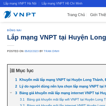
Skip
Lắp mạng VNPT Hà Nội
Lắp mạng VNPT Hồ Chí Minh
to
content
Trang Chủ
Giới Thi
ĐỒNG NAI
Lắp mạng VNPT tại Huyện Long 
POSTED ON
05/02/2023
BY
TRAN DINH
Mục lục
Khuyến mãi lắp mạng VNPT tại Huyện Long Thành, 
Lý do người dùng nên lựa chọn lắp mạng VNPT tại
Bảng giá khuyến mãi lắp mạng internet VNPT tại Hu
Bảng giá khuyến mãi lắp wifi VNPT tại Huyện Long 
Bảng giá khuyến mãi lắp internet VNPT Huyện Long 