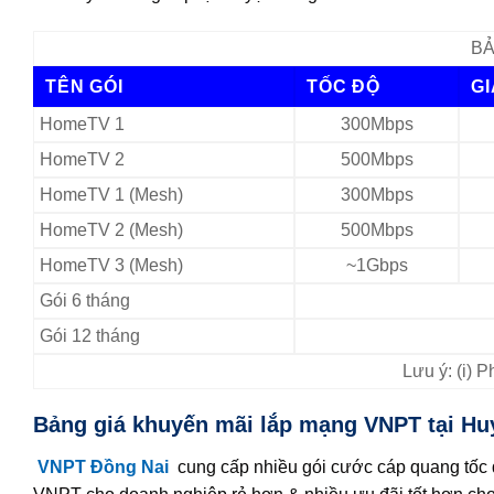
BẢ
TÊN GÓI
TỐC ĐỘ
G
HomeTV 1
300Mbps
HomeTV 2
500Mbps
HomeTV 1 (Mesh)
300Mbps
HomeTV 2 (Mesh)
500Mbps
HomeTV 3 (Mesh)
~1Gbps
Gói 6 tháng
Gói 12 tháng
Lưu ý: (i) 
Bảng giá khuyến mãi lắp mạng VNPT tại Hu
VNPT Đồng Nai
cung cấp nhiều gói cước cáp quang tốc đ