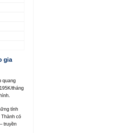
o gia
áp quang
 195K/tháng
hình.
ững tính
g Thành có
– truyền