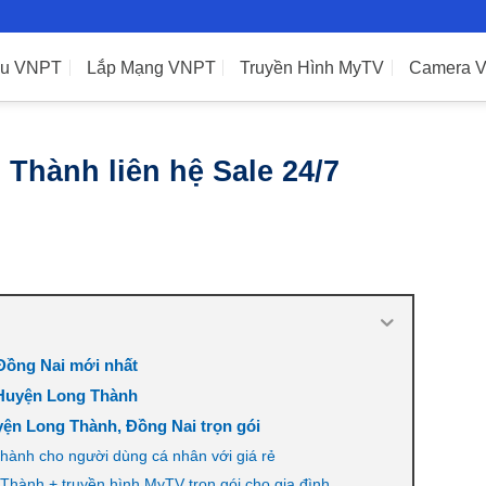
ệu VNPT
Lắp Mạng VNPT
Truyền Hình MyTV
Camera 
Thành liên hệ Sale 24/7
Đồng Nai mới nhất
 Huyện Long Thành
yện Long Thành, Đồng Nai trọn gói
Thành cho người dùng cá nhân với giá rẻ
Thành + truyền hình MyTV trọn gói cho gia đình