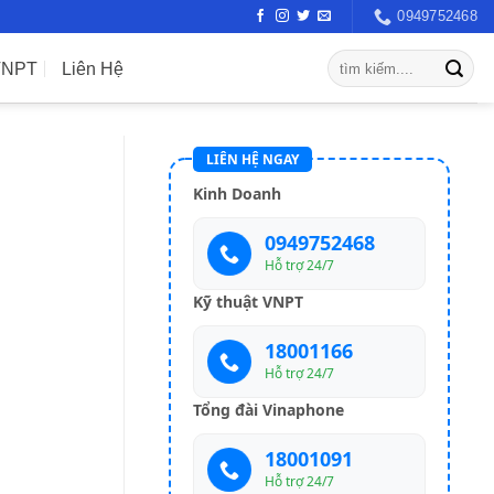
0949752468
VNPT
Liên Hệ
LIÊN HỆ NGAY
Kinh Doanh
0949752468
Hỗ trợ 24/7
Kỹ thuật VNPT
18001166
Hỗ trợ 24/7
Tổng đài Vinaphone
18001091
Hỗ trợ 24/7