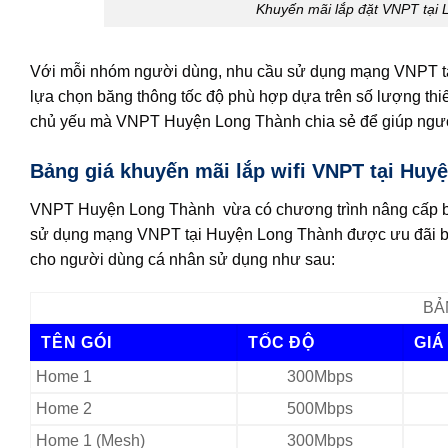
Khuyến mãi lắp đặt VNPT tại 
Với mỗi nhóm người dùng, nhu cầu sử dụng mạng VNPT tạ
lựa chọn băng thông tốc độ phù hợp dựa trên số lượng thi
chủ yếu mà VNPT Huyện Long Thành chia sẻ để giúp ngườ
Bảng giá khuyến mãi lắp wifi VNPT tại Huy
VNPT Huyện Long Thành vừa có chương trình nâng cấp bă
sử dụng mạng VNPT tại Huyện Long Thành được ưu đãi bă
cho người dùng cá nhân sử dụng như sau:
BẢ
TÊN GÓI
TỐC ĐỘ
GIÁ
Home 1
300Mbps
Home 2
500Mbps
Home 1 (Mesh)
300Mbps