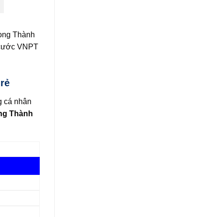
Long Thành
i cước VNPT
rẻ
g cá nhân
ong Thành