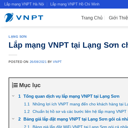
Skip
Lắp mạng VNPT Hà Nội
Lắp mạng VNPT Hồ Chí Minh
to
content
Trang Chủ
Giới Thi
LẠNG SƠN
Lắp mạng VNPT tại Lạng Sơn ch
POSTED ON
26/08/2021
BY
VNPT
Mục lục
Tổng quan dịch vụ lắp mạng VNPT tại Lạng Sơn
Những lợi ích VNPT mang đến cho khách hàng tại 
Chuẩn bị hồ sơ và các bước liên hệ lắp mạng VNPT 
Bảng giá lắp đặt mạng VNPT tại Lạng Sơn gói cá nh
Bảng giá lắp đặt WiFi VNPT tại Lạng Sơn gói cá nhâ