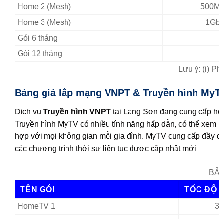
Home 2 (Mesh)
500M
Home 3 (Mesh)
1Gb
Gói 6 tháng
Gói 12 tháng
Lưu ý: (i) 
Bảng giá lắp mạng VNPT & Truyền hình MyT
Dịch vụ
Truyền hình VNPT
tại Lạng Sơn đang cung cấp hơ
Truyền hình MyTV có nhiều tính năng hấp dẫn, có thể xem lại
hợp với mọi không gian mỗi gia đình. MyTV cung cấp đầy đủ
các chương trình thời sự liên tục được cập nhật mới.
BẢ
TÊN GÓI
TỐC ĐỘ
HomeTV 1
3