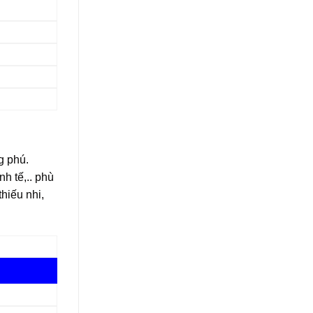
g phú.
nh tế,.. phù
hiếu nhi,