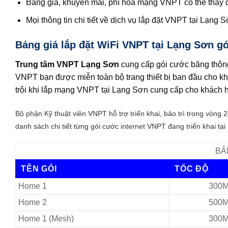
Bảng giá, khuyến mãi, phí hòa mạng VNPT có thể thay đổ
Mọi thông tin chi tiết về dịch vụ lắp đặt VNPT tại Lạng S
Bảng giá lắp đặt WiFi VNPT tại Lạng Sơn gó
Trung tâm VNPT Lạng Sơn
cung cấp gói cước băng thôn
VNPT bạn được miễn toàn bộ trang thiết bị ban đầu cho kh
trội khi lắp mạng VNPT tại Lạng Sơn cung cấp cho khách 
Bộ phận
Kỹ thuật viên VNPT hỗ trợ triển khai, bảo trì trong vòng 
danh sách chi tiết từng gói cước internet VNPT đang triển khai tạ
BẢ
TÊN GÓI
TỐC ĐỘ
Home 1
300M
Home 2
500M
Home 1 (Mesh)
300M