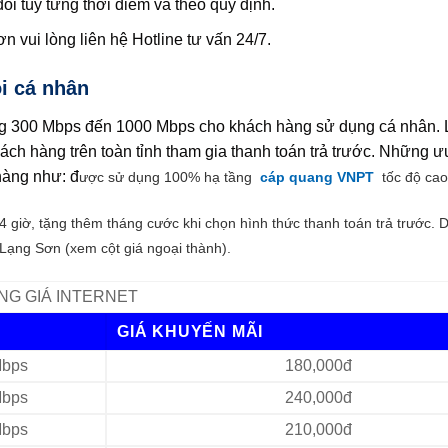
i tùy từng thời điểm và theo quy định.
ơn vui lòng liên hệ Hotline tư vấn 24/7.
i cá nhân
g 300 Mbps đến 1000 Mbps cho khách hàng sử dụng cá nhân. L
ách hàng trên toàn tỉnh tham gia thanh toán trả trước. Những 
hàng như: đ
ược sử dụng 100% hạ tầng
cáp quang VNPT
tốc độ cao
24 giờ, tặng thêm tháng cước khi chọn hình thức thanh toán trả trước. 
i Lạng Sơn (xem cột giá ngoại thành).
NG GIÁ INTERNET
GIÁ KHUYẾN MÃI
bps
180,000đ
bps
240,000đ
bps
210,000đ