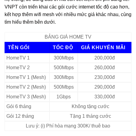
VNPT còn triển khai các gói cước internet tốc độ cao hơn,
kết hợp thêm wifi mesh với nhiều mức giá khác nhau, cùng
tìm hiểu thêm bên dưới.
BẢNG GIÁ HOME TV
TÊN GÓI
TỐC ĐỘ
GIÁ KHUYẾN MÃI
HomeTV 1
300Mbps
200,000đ
HomeTV 2
500Mbps
260,000đ
HomeTV 1 (Mesh)
300Mbps
230,000đ
HomeTV 2 (Mesh)
500Mbps
290,000đ
HomeTV 3 (Mesh)
1Gbps
330,000đ
Gói 6 tháng
Không tặng cước
Gói 12 tháng
Tặng 1 tháng cước
Lưu ý: (i) Phí hòa mạng 300K/ thuê bao