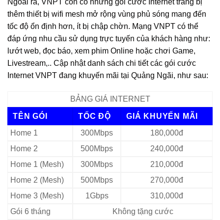
Ngoài ra, VNPT còn có những gói cước Internet trang bị
thêm thiết bị wifi mesh mở rộng vùng phủ sóng mang đến
tốc độ ổn định hơn, ít bị chập chờn. Mạng VNPT có thể
đáp ứng nhu cầu sử dụng trực tuyến của khách hàng như:
lướt web, đọc báo, xem phim Online hoặc chơi Game,
Livestream,.. Cập nhật danh sách chi tiết các gói cước
Internet VNPT đang khuyến mãi tại Quảng Ngãi, như sau:
BẢNG GIÁ INTERNET
TÊN GÓI
TỐC ĐỘ
GIÁ KHUYẾN MÃI
Home 1
300Mbps
180,000đ
Home 2
500Mbps
240,000đ
Home 1 (Mesh)
300Mbps
210,000đ
Home 2 (Mesh)
500Mbps
270,000đ
Home 3 (Mesh)
1Gbps
310,000đ
Gói 6 tháng
Không tặng cước