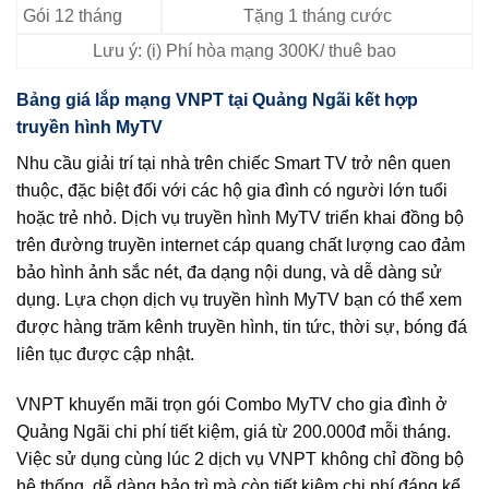
Gói 12 tháng
Tặng 1 tháng cước
Lưu ý: (i) Phí hòa mạng 300K/ thuê bao
Bảng giá lắp mạng VNPT tại Quảng Ngãi kết hợp
truyền hình MyTV
Nhu cầu giải trí tại nhà trên chiếc Smart TV trở nên quen
thuộc, đặc biệt đối với các hộ gia đình có người lớn tuổi
hoặc trẻ nhỏ. Dịch vụ truyền hình MyTV triển khai đồng bộ
trên đường truyền internet cáp quang chất lượng cao đảm
bảo hình ảnh sắc nét, đa dạng nội dung, và dễ dàng sử
dụng. Lựa chọn dịch vụ truyền hình MyTV bạn có thể xem
được hàng trăm kênh truyền hình, tin tức, thời sự, bóng đá
liên tục được cập nhật.
VNPT khuyến mãi trọn gói Combo MyTV cho gia đình ở
Quảng Ngãi chi phí tiết kiệm, giá từ 200.000đ mỗi tháng.
Việc sử dụng cùng lúc 2 dịch vụ VNPT không chỉ đồng bộ
hệ thống, dễ dàng bảo trì mà còn tiết kiệm chi phí đáng kể.