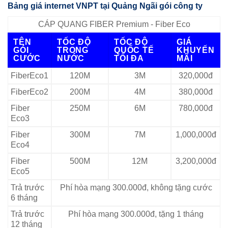
Bảng giá internet VNPT tại Quảng Ngãi gói công ty
CÁP QUANG FIBER Premium - Fiber Eco
TÊN
TỐC ĐỘ
TỐC ĐỘ
GIÁ
GÓI
TRONG
QUỐC TẾ
KHUYẾN
CƯỚC
NƯỚC
TỐI ĐA
MÃI
FiberEco1
120M
3M
320,000đ
FiberEco2
200M
4M
380,000đ
Fiber
250M
6M
780,000đ
Eco3
Fiber
300M
7M
1,000,000đ
Eco4
Fiber
500M
12M
3,200,000đ
Eco5
Trả trước
Phí hòa mạng 300.000đ, không tặng cước
6 tháng
Trả trước
Phí hòa mạng 300.000đ, tặng 1 tháng
12 tháng