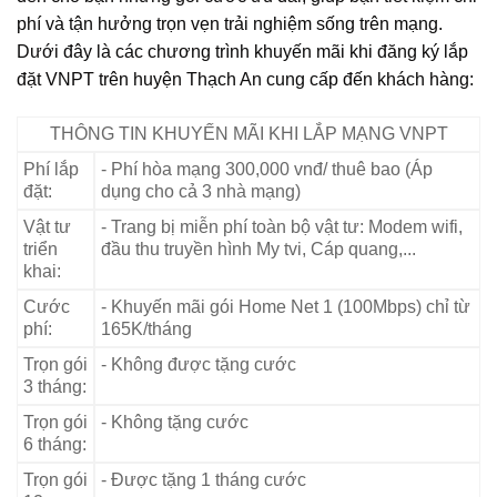
phí và tận hưởng trọn vẹn trải nghiệm sống trên mạng.
Dưới đây là các chương trình khuyến mãi khi đăng ký lắp
đặt VNPT trên huyện Thạch An cung cấp đến khách hàng:
THÔNG TIN KHUYẾN MÃI KHI LẮP MẠNG VNPT
Phí lắp
- Phí hòa mạng 300,000 vnđ/ thuê bao (Áp
đặt:
dụng cho cả 3 nhà mạng)
Vật tư
- Trang bị miễn phí toàn bộ vật tư: Modem wifi,
triển
đầu thu truyền hình My tvi, Cáp quang,...
khai:
Cước
- Khuyến mãi gói Home Net 1 (100Mbps) chỉ từ
phí:
165K/tháng
Trọn gói
- Không được tặng cước
3 tháng:
Trọn gói
- Không tặng cước
6 tháng:
Trọn gói
- Được tặng 1 tháng cước