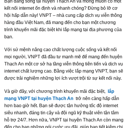
Bạn đang sống tại huyện Thạch An và mong muốn có một
kết nối internet ổn định và nhanh chóng? Đừng bỏ lỡ cơ
hội hấp dẫn này! VNPT – nhà cung cấp dịch vụ viễn thông
hàng đầu Việt Nam, đã mang đến cho bạn một chương
trình khuyến mãi đặc biệt khi lắp mạng tại địa phương của
bạn.
Với sứ mệnh nâng cao chất lượng cuộc sống và kết nối
mọi người, VNPT đã đầu tư mạnh mẽ để mang đến huyện
Thạch An một cơ sở hạ tầng viễn thông tiên tiến và dịch vụ
internet chất lượng cao. Bằng việc lắp mạng VNPT, bạn sẽ
được trải nghiệm những lợi ích vượt trội từ sự kết nối này.
Và giờ đây, với chương trình khuyến mãi đặc biệt,
lắp
mạng VNPT tại huyện Thạch An
trở nên càng hấp dẫn
hơn bao giờ hết. Bạn sẽ được tận hưởng tốc độ internet
siêu nhanh, đáng tin cậy và đội ngũ kỹ thuật viên tận tâm
hỗ trợ 24/7. Hơn nữa, VNPT tại huyện Thạch An còn mang
đến cho bạn những gói cước ưu đãi, giúp bạn tiết kiệm chi