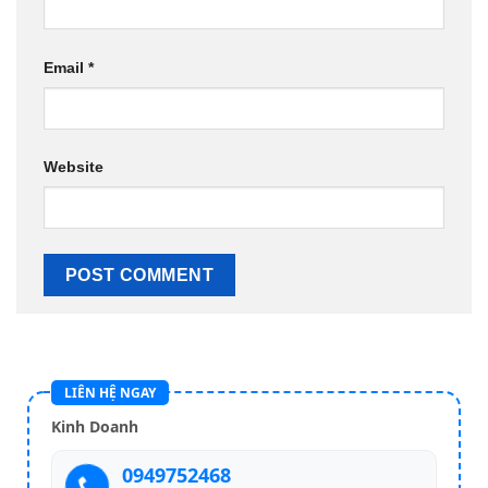
Email
*
Website
LIÊN HỆ NGAY
Kinh Doanh
0949752468