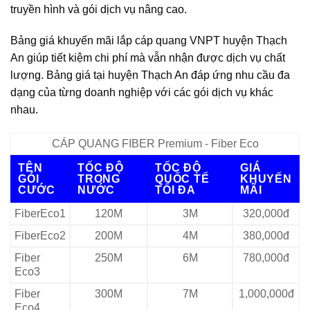
truyền hình và gói dịch vụ nâng cao.
Bảng giá khuyến mãi lắp cáp quang VNPT huyện Thạch
An giúp tiết kiệm chi phí mà vẫn nhận được dịch vụ chất
lượng. Bảng giá tại huyện Thạch An đáp ứng nhu cầu đa
dạng của từng doanh nghiệp với các gói dịch vụ khác
nhau.
CÁP QUANG FIBER Premium - Fiber Eco
TÊN
TỐC ĐỘ
TỐC ĐỘ
GIÁ
GÓI
TRONG
QUỐC TẾ
KHUYẾN
CƯỚC
NƯỚC
TỐI ĐA
MÃI
FiberEco1
120M
3M
320,000đ
FiberEco2
200M
4M
380,000đ
Fiber
250M
6M
780,000đ
Eco3
Fiber
300M
7M
1,000,000đ
Eco4