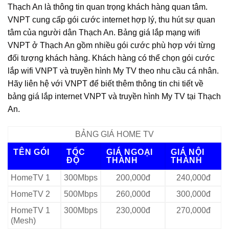
Thạch An là thông tin quan trọng khách hàng quan tâm.
VNPT cung cấp gói cước internet hợp lý, thu hút sự quan
tâm của người dân Thạch An. Bảng giá lắp mạng wifi
VNPT ở Thạch An gồm nhiều gói cước phù hợp với từng
đối tượng khách hàng. Khách hàng có thể chọn gói cước
lắp wifi VNPT và truyền hình My TV theo nhu cầu cá nhân.
Hãy liên hệ với VNPT để biết thêm thông tin chi tiết về
bảng giá lắp internet VNPT và truyền hình My TV tại Thạch
An.
BẢNG GIÁ HOME TV
TÊN GÓI
TỐC
GIÁ NGOẠI
GIÁ NỘI
ĐỘ
THÀNH
THÀNH
HomeTV 1
300Mbps
200,000đ
240,000đ
HomeTV 2
500Mbps
260,000đ
300,000đ
HomeTV 1
300Mbps
230,000đ
270,000đ
(Mesh)