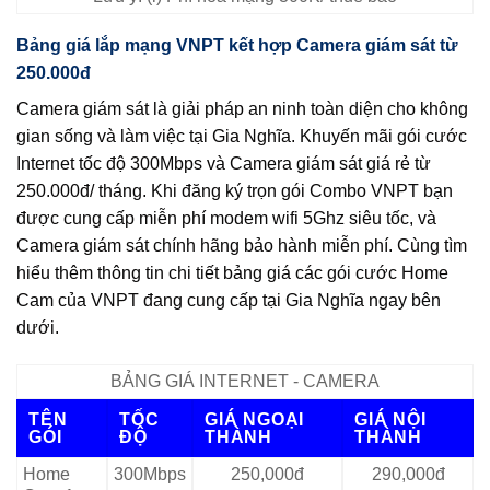
Bảng giá lắp mạng VNPT kết hợp Camera giám sát từ
250.000đ
Camera giám sát là giải pháp an ninh toàn diện cho không
gian sống và làm việc tại Gia Nghĩa. Khuyến mãi gói cước
Internet tốc độ 300Mbps và Camera giám sát giá rẻ từ
250.000đ/ tháng. Khi đăng ký trọn gói Combo VNPT bạn
được cung cấp miễn phí modem wifi 5Ghz siêu tốc, và
Camera giám sát chính hãng bảo hành miễn phí. Cùng tìm
hiểu thêm thông tin chi tiết bảng giá các gói cước Home
Cam của VNPT đang cung cấp tại Gia Nghĩa ngay bên
dưới.
BẢNG GIÁ INTERNET - CAMERA
TÊN
TỐC
GIÁ NGOẠI
GIÁ NỘI
GÓI
ĐỘ
THÀNH
THÀNH
Home
300Mbps
250,000đ
290,000đ