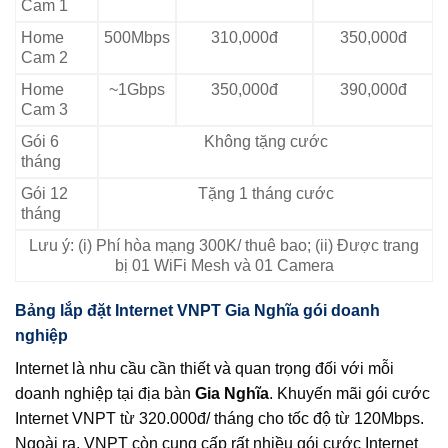
Cam 1
Home
500Mbps
310,000đ
350,000đ
Cam 2
Home
~1Gbps
350,000đ
390,000đ
Cam 3
Gói 6
Không tặng cước
tháng
Gói 12
Tặng 1 tháng cước
tháng
Lưu ý: (i) Phí hòa mạng 300K/ thuê bao; (ii) Được trang
bị 01 WiFi Mesh và 01 Camera
Bảng lắp đặt Internet VNPT Gia Nghĩa gói doanh
nghiệp
Internet là nhu cầu cần thiết và quan trọng đối với mỗi
doanh nghiệp tại địa bàn
Gia Nghĩa
. Khuyến mãi gói cước
Internet VNPT từ 320.000đ/ tháng cho tốc độ từ 120Mbps.
Ngoài ra, VNPT còn cung cấp rất nhiều gói cước Internet