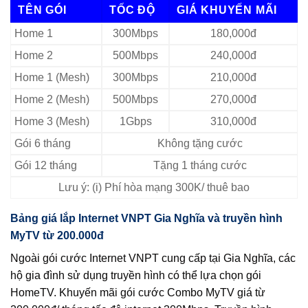
TÊN GÓI
TỐC ĐỘ
GIÁ KHUYẾN MÃI
Home 1
300Mbps
180,000đ
Home 2
500Mbps
240,000đ
Home 1 (Mesh)
300Mbps
210,000đ
Home 2 (Mesh)
500Mbps
270,000đ
Home 3 (Mesh)
1Gbps
310,000đ
Gói 6 tháng
Không tặng cước
Gói 12 tháng
Tặng 1 tháng cước
Lưu ý: (i) Phí hòa mạng 300K/ thuê bao
Bảng giá lắp Internet VNPT Gia Nghĩa và truyền hình
MyTV từ 200.000đ
Ngoài gói cước Internet VNPT cung cấp tại Gia Nghĩa, các
hộ gia đình sử dụng truyền hình có thể lựa chọn gói
HomeTV. Khuyến mãi gói cước Combo MyTV giá từ