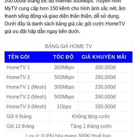
200.000đ/ tháng tốc độ internet 300Mbps. Truyền hình
MyTV cung cấp hơn 150 kênh cho hình ảnh sắc nét, âm
thanh sống động và giao diện thân thiện, dễ sử dụng.
Dưới đây là danh sách bảng giá các gói cước HomeTV
giá ưu đãi hấp dẫn ngay bên dưới.
BẢNG GIÁ HOME TV
TÊN GÓI
TỐC ĐỘ
GIÁ KHUYẾN MÃI
HomeTV 1
300Mbps
200,000đ
HomeTV 2
500Mbps
260,000đ
HomeTV 1 (Mesh)
300Mbps
230,000đ
HomeTV 2 (Mesh)
500Mbps
290,000đ
HomeTV 3 (Mesh)
1Gbps
330,000đ
Gói 6 tháng
Không tặng cước
Gói 12 tháng
Tặng 1 tháng cước
Lưu ý: (i) Phí hòa mạng 300K/ thuê bao