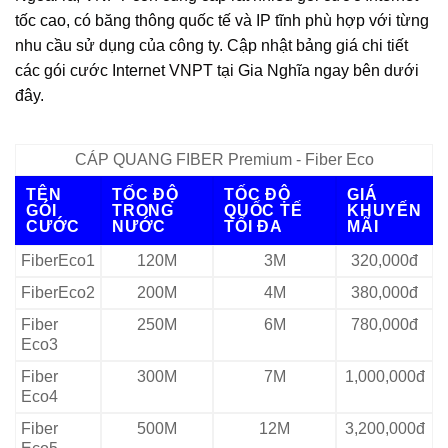
tốc cao, có băng thông quốc tế và IP tĩnh phù hợp với từng
nhu cầu sử dụng của công ty. Cập nhật bảng giá chi tiết
các gói cước Internet VNPT tại Gia Nghĩa ngay bên dưới
đây.
CÁP QUANG FIBER Premium - Fiber Eco
TÊN
TỐC ĐỘ
TỐC ĐỘ
GIÁ
GÓI
TRONG
QUỐC TẾ
KHUYẾN
CƯỚC
NƯỚC
TỐI ĐA
MÃI
FiberEco1
120M
3M
320,000đ
FiberEco2
200M
4M
380,000đ
Fiber
250M
6M
780,000đ
Eco3
Fiber
300M
7M
1,000,000đ
Eco4
Fiber
500M
12M
3,200,000đ