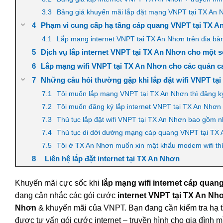
Bảng giá khuyến mãi lắp đặt mạng VNPT tại TX An 
Phạm vi cung cấp hạ tầng cáp quang VNPT tại TX A
Lắp mạng internet VNPT tại TX An Nhơn trên địa bà
Dịch vụ lắp internet VNPT tại TX An Nhơn cho một số
Lắp mạng wifi VNPT tại TX An Nhơn cho các quán ca
Những câu hỏi thường gặp khi lắp đặt wifi VNPT tạ
Tôi muốn lắp mạng VNPT tại TX An Nhơn thì đăng k
Tôi muốn đăng ký lắp internet VNPT tại TX An Nhơn
Thủ tục lắp đặt wifi VNPT tại TX An Nhơn bao gồm 
Thủ tục di dời dường mạng cáp quang VNPT tại TX
Tôi ở TX An Nhơn muốn xin mật khẩu modem wifi thì 
Liên hệ lắp đặt internet tại TX An Nhơn
Khuyến mãi cực sốc khi
lắp mạng wifi internet cáp qua
đang cân nhắc các gói cước
internet VNPT tại TX An N
Nhơn
& khuyến mãi của VNPT. Bạn đang cần kiểm tra hạ 
được tư vấn gói cước internet – truyền hình cho gia đình m