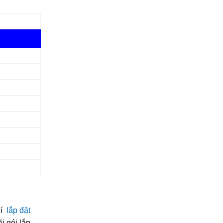
hí
lắp đặt
i gói lắp