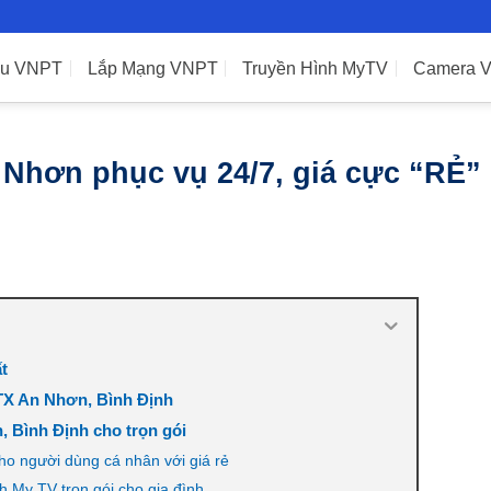
ệu VNPT
Lắp Mạng VNPT
Truyền Hình MyTV
Camera 
Nhơn phục vụ 24/7, giá cực “RẺ”
t
TX An Nhơn, Bình Định
 Bình Định cho trọn gói
ho người dùng cá nhân với giá rẻ
h My TV trọn gói cho gia đình