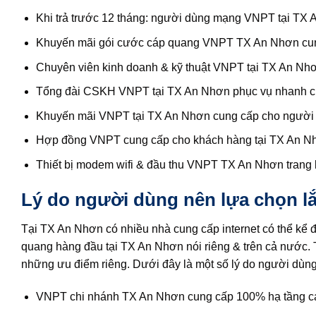
Khi trả trước 12 tháng: người dùng mạng VNPT tại TX
Khuyến mãi gói cước cáp quang VNPT TX An Nhơn cung
Chuyên viên kinh doanh & kỹ thuật VNPT tại TX An Nhơn 
Tổng đài CSKH VNPT tại TX An Nhơn phục vụ nhanh chó
Khuyến mãi VNPT tại TX An Nhơn cung cấp cho người dù
Hợp đồng VNPT cung cấp cho khách hàng tại TX An Nhơn
Thiết bị modem wifi & đầu thu VNPT TX An Nhơn trang 
Lý do người dùng nên lựa chọn l
Tại TX An Nhơn có nhiều nhà cung cấp internet có thể kể đ
quang hàng đầu tại TX An Nhơn nói riêng & trên cả nước. T
những ưu điểm riêng. Dưới đây là một số lý do người dùn
VNPT chi nhánh TX An Nhơn cung cấp 100% hạ tầng cá