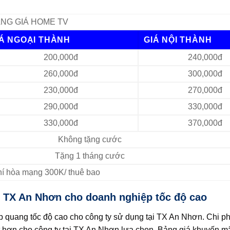
NG GIÁ HOME TV
IÁ NGOẠI THÀNH
GIÁ NỘI THÀNH
200,000đ
240,000đ
260,000đ
300,000đ
230,000đ
270,000đ
290,000đ
330,000đ
330,000đ
370,000đ
Không tặng cước
Tặng 1 tháng cước
Phí hòa mạng 300K/ thuê bao
i TX An Nhơn cho doanh nghiệp tốc độ cao
 quang tốc độ cao cho công ty sử dụng tại TX An Nhơn. Chi p
 hơn cho công ty tại TX An Nhơn lựa chọn. Bảng giá khuyến mã