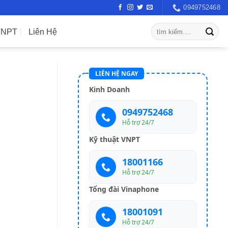
0949752468
VNPT
Liên Hệ
LIÊN HỆ NGAY
Kinh Doanh
0949752468
Hỗ trợ 24/7
Kỹ thuật VNPT
18001166
Hỗ trợ 24/7
Tổng đài Vinaphone
18001091
Hỗ trợ 24/7