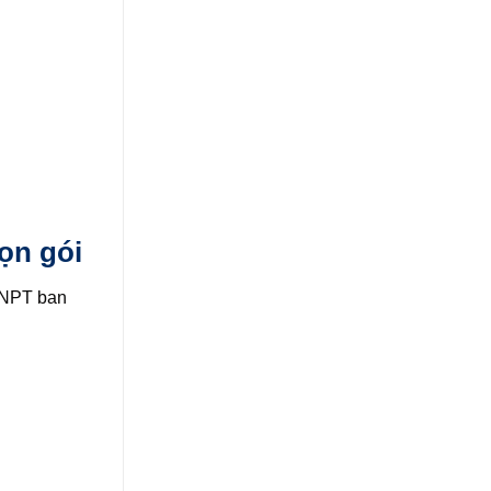
ọn gói
VNPT ban