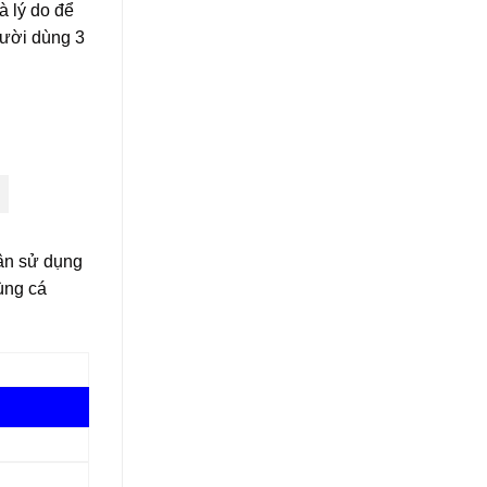
 lý do để
gười dùng 3
ân sử dụng
ùng cá