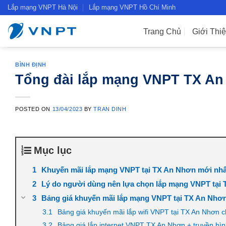
Skip
Lắp mạng VNPT Hà Nội
Lắp mạng VNPT Hồ Chí Minh
to
content
Trang Chủ
Giới Thi
BÌNH ĐỊNH
Tổng đài lắp mạng VNPT TX An 
POSTED ON
13/04/2023
BY
TRAN DINH
Mục lục
Khuyến mãi lắp mạng VNPT tại TX An Nhơn mới nhấ
Lý do người dùng nên lựa chọn lắp mạng VNPT tại 
Bảng giá khuyến mãi lắp mạng VNPT tại TX An Nhơn,
Bảng giá khuyến mãi lắp wifi VNPT tại TX An Nhơn c
Bảng giá lắp internet VNPT TX An Nhơn + truyền hìn