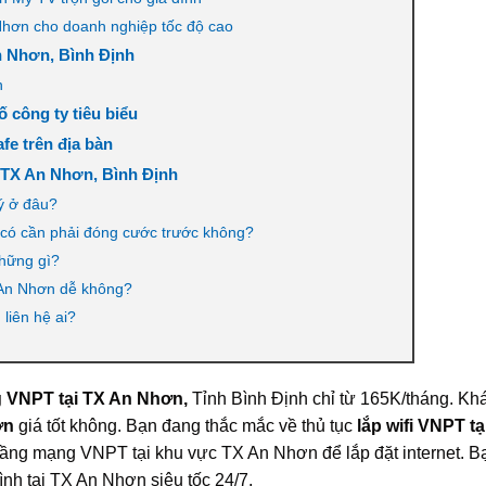
Nhơn cho doanh nghiệp tốc độ cao
n Nhơn, Bình Định
n
 công ty tiêu biểu
fe trên địa bàn
i TX An Nhơn, Bình Định
ý ở đâu?
 có cần phải đóng cước trước không?
những gì?
 An Nhơn dễ không?
liên hệ ai?
ng VNPT tại TX An Nhơn,
Tỉnh Bình Định chỉ từ 165K/tháng. Kh
hơn
giá tốt không. Bạn đang thắc mắc về thủ tục
lắp wifi VNPT t
tầng mạng VNPT tại khu vực TX An Nhơn để lắp đặt internet. 
ình tại TX An Nhơn siêu tốc 24/7.