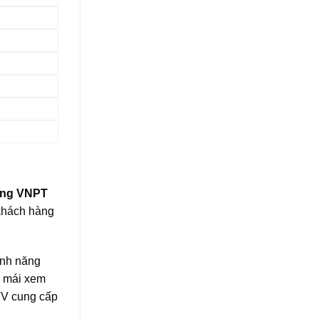
ang VNPT
 khách hàng
ính năng
i mái xem
 TV cung cấp