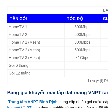
BẢ
TÊN GÓI
TỐC ĐỘ
G
HomeTV 1
300Mbps
HomeTV 2
500Mbps
HomeTV 1 (Mesh)
300Mbps
HomeTV 2 (Mesh)
500Mbps
HomeTV 3 (Mesh)
~1Gbps
Gói 6 tháng
Gói 12 tháng
Lưu ý: (i) 
Bảng giá khuyến mãi lắp đặt mạng VNPT tạ
Trung tâm VNPT Bình Định
cung cấp nhiều gói cước cáp
internet VNPT
cho doanh nghiệp rẻ hơn & nhiều ưu đãi tốt