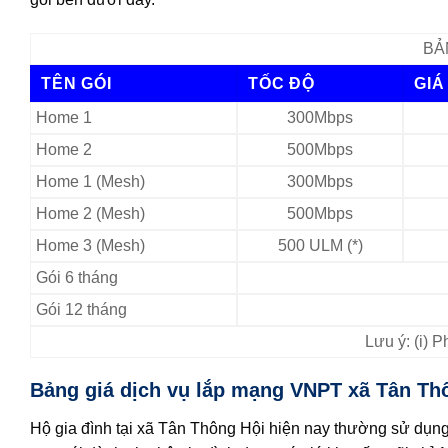
BẢ
TÊN GÓI
TỐC ĐỘ
GIÁ
Home 1
300Mbps
Home 2
500Mbps
Home 1 (Mesh)
300Mbps
Home 2 (Mesh)
500Mbps
Home 3 (Mesh)
500 ULM (*)
Gói 6 tháng
Gói 12 tháng
Lưu ý: (i) 
Bảng giá dịch vụ lắp mạng VNPT xã Tân Thô
Hộ gia đình tại xã Tân Thông Hội hiện nay thường sử dụn