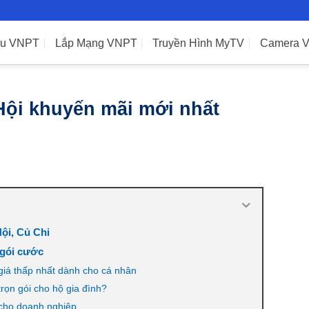
ệu VNPT
Lắp Mạng VNPT
Truyền Hình MyTV
Camera 
ội khuyến mãi mới nhất
ội, Củ Chi
 gói cước
giá thấp nhất dành cho cá nhân
rọn gói cho hộ gia đình?
cho doanh nghiệp