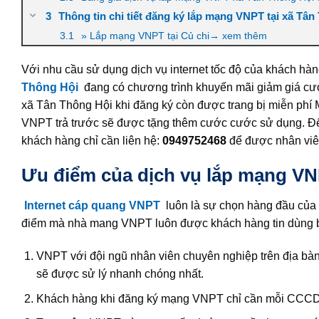
Thông tin chi tiết đăng ký lắp mạng VNPT tại xã Tân
» Lắp mạng VNPT tại Củ chi→ xem thêm
Với nhu cầu sử dụng dịch vụ internet tốc độ của khách hà
Thông Hội
đang có chương trình khuyến mãi giảm giá cướ
xã Tân Thông Hội khi đăng ký còn được trang bị miễn phí M
VNPT trả trước sẽ được tặng thêm cước cước sử dụng. Để 
khách hàng chỉ cần liên hệ:
0949752468
để được nhân viên 
Ưu điểm của dịch vụ lắp mạng VN
Internet cáp quang VNPT
luôn là sự chọn hàng đầu của
điểm mà nhà mang VNPT luôn được khách hàng tin dùng bở
VNPT với đội ngũ nhân viên chuyên nghiệp trên địa bàn
sẽ được sử lý nhanh chóng nhất.
Khách hàng khi đăng ký mạng VNPT chỉ cần mỗi CCCD chụ