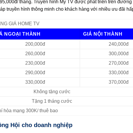
195,000đ/ tháng. Truyền hình My TV được phát triển trên đường
p truyền hình thông minh cho khách hàng với nhiều ưu đãi hấ
NG GIÁ HOME TV
IÁ NGOẠI THÀNH
GIÁ NỘI THÀNH
200,000đ
240,000đ
260,000đ
300,000đ
230,000đ
270,000đ
290,000đ
330,000đ
330,000đ
370,000đ
Không tặng cước
Tặng 1 tháng cước
Phí hòa mạng 300K/ thuê bao
ông Hội cho doanh nghiệp