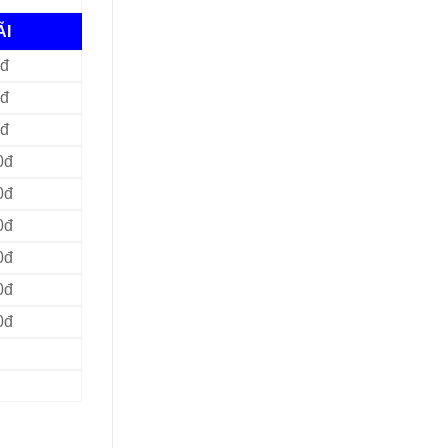
ÃI
0đ
0đ
0đ
0đ
0đ
0đ
0đ
0đ
0đ