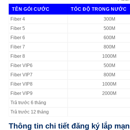
TÊN GÓI CƯỚC
TỐC ĐỘ TRONG NƯỚC
Fiber 4
300M
Fiber 5
500M
Fiber 6
600M
Fiber 7
800M
Fiber 8
1000M
Fiber VIP6
500M
Fiber VIP7
800M
Fiber VIP8
1000M
Fiber VIP9
2000M
Trả trước 6 tháng
Trả trước 12 tháng
Thông tin chi tiết đăng ký lắp mạ