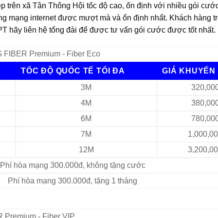
p trên xã Tân Thông Hội tốc độ cao, ổn định với nhiều gói cước
hống mạng internet được mượt mà và ổn định nhất. Khách hàng t
T hãy liên hệ tổng đài để được tư vấn gói cước được tốt nhất.
FIBER Premium - Fiber Eco
TỐC ĐỘ QUỐC TẾ TỐI ĐA
GIÁ KHUYẾN 
3M
320,00
4M
380,00
6M
780,00
7M
1,000,0
12M
3,200,0
Phí hòa mạng 300.000đ, không tặng cước
Phí hòa mạng 300.000đ, tặng 1 tháng
 Premium - Fiber VIP