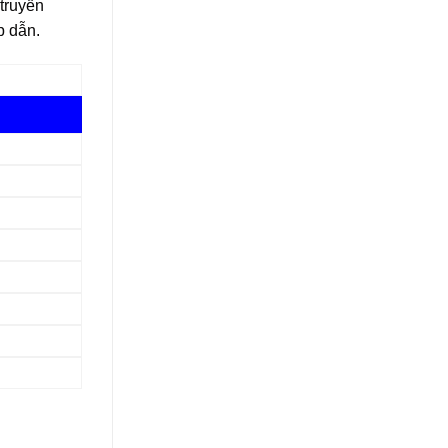
 truyền
p dẫn.