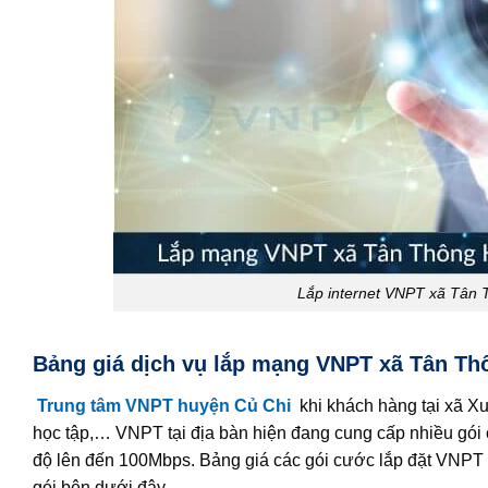
Lắp internet VNPT xã Tân 
Bảng giá dịch vụ lắp mạng VNPT xã Tân Thô
Trung tâm VNPT huyện Củ Chi
khi khách hàng tại xã Xu
học tập,… VNPT tại địa bàn hiện đang cung cấp nhiều gói c
độ lên đến 100Mbps. Bảng giá các gói cước lắp đặt VNPT
gói bên dưới đây.