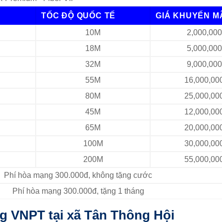
TỐC ĐỘ QUỐC TẾ
GIÁ KHUYẾN M
10M
2,000,00
18M
5,000,00
32M
9,000,00
55M
16,000,00
80M
25,000,00
45M
12,000,00
65M
20,000,00
100M
30,000,00
200M
55,000,00
Phí hòa mạng 300.000đ, không tặng cước
Phí hòa mạng 300.000đ, tặng 1 tháng
ng VNPT tại xã Tân Thông Hội