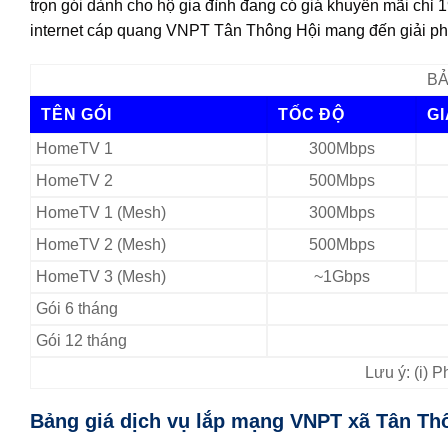
trọn gói dành cho hộ gia đình đang có giá khuyến mãi chỉ 
internet cáp quang VNPT Tân Thông Hội mang đến giải phá
BẢ
TÊN GÓI
TỐC ĐỘ
G
HomeTV 1
300Mbps
HomeTV 2
500Mbps
HomeTV 1 (Mesh)
300Mbps
HomeTV 2 (Mesh)
500Mbps
HomeTV 3 (Mesh)
~1Gbps
Gói 6 tháng
Gói 12 tháng
Lưu ý: (i) 
Bảng giá dịch vụ lắp mạng VNPT xã Tân Th