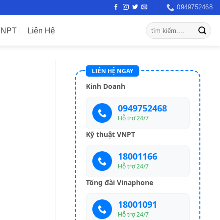
0949752468
VNPT
Liên Hệ
LIÊN HỆ NGAY
Kinh Doanh
0949752468
Hỗ trợ 24/7
Kỹ thuật VNPT
18001166
Hỗ trợ 24/7
Tổng đài Vinaphone
18001091
Hỗ trợ 24/7