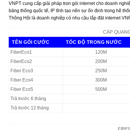
VNPT cung cấp giải pháp trọn gói internet cho doanh nghiệ
băng thông quốc tế, IP tĩnh tạo nên sự ổn định trong hệ t
Thông Hội là doanh nghiệp có nhu cầu lắp đặt internet VNP
CÁP QUANG 
TÊN GÓI CƯỚC
TỐC ĐỘ TRONG NƯỚC
FiberEco1
120M
FiberEco2
200M
Fiber Eco3
250M
Fiber Eco4
300M
Fiber Eco5
500M
Trả trước 6 tháng
Trả trước 12 tháng
FIBER