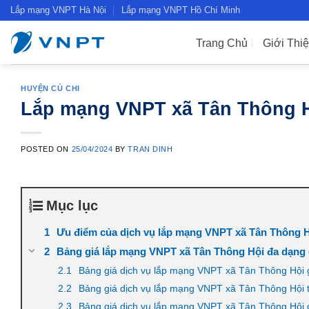
Skip
Lắp mạng VNPT Hà Nội
Lắp mạng VNPT Hồ Chí Minh
to
content
Trang Chủ
Giới Thi
HUYỆN CỦ CHI
Lắp mạng VNPT xã Tân Thông H
POSTED ON
25/04/2024
BY
TRAN DINH
Mục lục
Ưu điểm của dịch vụ lắp mạng VNPT xã Tân Thông H
Bảng giá lắp mạng VNPT xã Tân Thông Hội đa dạng
Bảng giá dịch vụ lắp mạng VNPT xã Tân Thông Hội 
Bảng giá dịch vụ lắp mạng VNPT xã Tân Thông Hội t
Bảng giá dịch vụ lắp mạng VNPT xã Tân Thông Hội 