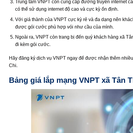
Trung tâm VNPT còn cung cấp đường truyền internet cáp
có thể sử dụng internet độ cao và cực kỳ ổn định.
Với giá thành của VNPT cực kỳ rẻ và đa dạng nên khách
được gói cước phù hợp vói như cầu của mình.
Ngoài ra, VNPT còn trang bị đến quý khách hàng xã Tân
đi kèm gói cước.
Hãy đăng ký dịch vụ VNPT ngay để được nhận thêm nhiều k
Chi.
Bảng giá lắp mạng VNPT xã Tân T