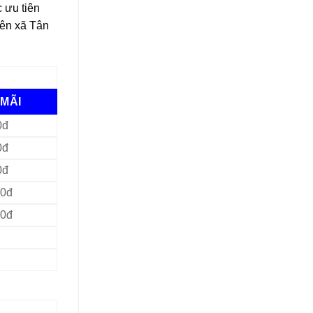
 ưu tiên
rên xã Tân
MÃI
0đ
0đ
0đ
00đ
00đ