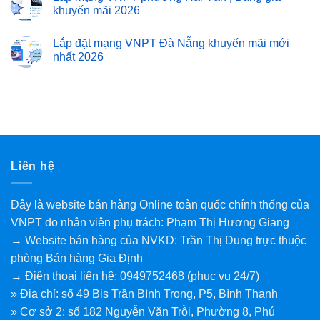
khuyến mãi 2026
Lắp đặt mạng VNPT Đà Nẵng khuyến mãi mới
nhất 2026
Liên hệ
Đây là website bán hàng Online toàn quốc chính thống của
VNPT do nhân viên phụ trách: Phạm Thị Hương Giang
→ Website bán hàng của NVKD: Trần Thị Dung trực thuộc
phòng Bán hàng Gia Định
→ Điện thoại liên hệ: 0949752468 (phục vụ 24/7)
» Địa chỉ: số 49 Bis Trần Bình Trọng, P5, Bình Thạnh
» Cơ sở 2: số 182 Nguyễn Văn Trỗi, Phường 8, Phú