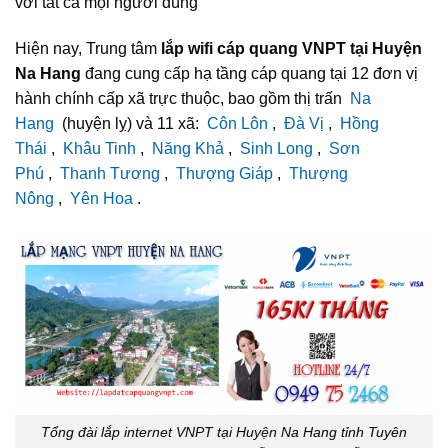
với tất cả mọi người dùng
Hiện nay, Trung tâm
lắp wifi cáp quang VNPT tại Huyện
Na Hang
đang cung cấp hạ tầng cáp quang tại 12 đơn vị
hành chính cấp xã trực thuộc, bao gồm thị trấn
Na
Hang
(huyện lỵ) và 11 xã:
Côn Lôn
,
Đà Vị
,
Hồng
Thái
,
Khâu Tinh
,
Năng Khả
,
Sinh Long
,
Sơn
Phú
,
Thanh Tương
,
Thượng Giáp
,
Thượng
Nông
,
Yên Hoa
.
Tổng đài lắp internet VNPT tại Huyện Na Hang tỉnh Tuyên