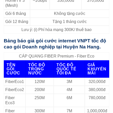
HomeTV 3
~1Gbps
330,000đ
370,000đ
(Mesh)
Gói 6 tháng
Không tặng cước
Gói 12 tháng
Tặng 1 tháng cước
Lưu ý: (i) Phí hòa mạng 300K/ thuê bao
Bảng báo giá gói cước internet VNPT tốc độ
cao gói Doanh nghiệp tại Huyện Na Hang.
CÁP QUANG FIBER Premium - Fiber Eco
TÊN
TỐC ĐỘ
TỐC ĐỘ
GIÁ
GÓI
TRONG
QUỐC TẾ
KHUYẾN
CƯỚC
NƯỚC
TỐI ĐA
MÃI
FiberEco1
120M
3M
320,000đ
FiberEco2
200M
4M
380,000đ
Fiber
250M
6M
780,000đ
Eco3
Fiber
300M
7M
1,000,000đ