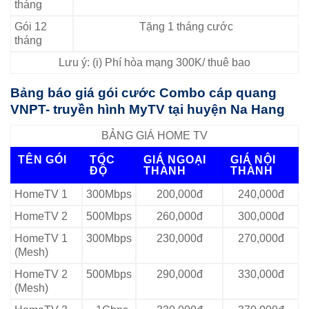
tháng
Gói 12
Tặng 1 tháng cước
tháng
Lưu ý: (i) Phí hòa mạng 300K/ thuê bao
Bảng báo giá gói cước Combo cáp quang
VNPT- truyền hình MyTV tại huyện Na Hang
BẢNG GIÁ HOME TV
TÊN GÓI
TỐC
GIÁ NGOẠI
GIÁ NỘI
ĐỘ
THÀNH
THÀNH
HomeTV 1
300Mbps
200,000đ
240,000đ
HomeTV 2
500Mbps
260,000đ
300,000đ
HomeTV 1
300Mbps
230,000đ
270,000đ
(Mesh)
HomeTV 2
500Mbps
290,000đ
330,000đ
(Mesh)