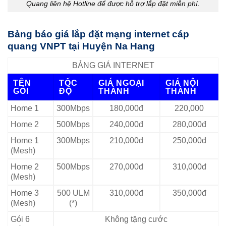
Quang liên hệ Hotline để được hỗ trợ lắp đặt miễn phí.
Bảng báo giá lắp đặt mạng internet cáp
quang VNPT tại Huyện Na Hang
BẢNG GIÁ INTERNET
TÊN
TỐC
GIÁ NGOẠI
GIÁ NỘI
GÓI
ĐỘ
THÀNH
THÀNH
Home 1
300Mbps
180,000đ
220,000
Home 2
500Mbps
240,000đ
280,000đ
Home 1
300Mbps
210,000đ
250,000đ
(Mesh)
Home 2
500Mbps
270,000đ
310,000đ
(Mesh)
Home 3
500 ULM
310,000đ
350,000đ
(Mesh)
(*)
Gói 6
Không tặng cước