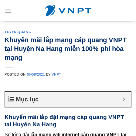
Skip
to
content
TUYÊN QUANG
Khuyến mãi lắp mạng cáp quang VNPT
tại Huyện Na Hang miễn 100% phí hòa
mạng
POSTED ON
06/08/2021
BY
VNPT
Mục lục
Khuyến mãi lắp đặt mạng cáp quang VNPT
tại Huyện Na Hang
Số tổng đài
lắp mạng wifi internet cáp quang VNPT tại