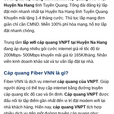
Huyện Na Hang
tỉnh Tuyên Quang. Tổng đài đăng ký lắp
đặt mới nhanh nhất tại Huyện Na Hang tỉnh Tuyên Quang.
Khuyến mãi tặng 1-4 tháng cước. Thủ tục lắp mạng đơn
giản chỉ cần CMND. Miễn 100% phí hòa mạng, hỗ trợ lắp
đặt nhanh chóng.
Trung tâm
lắp wifi cáp quang VNPT tại Huyện Na Hang
đang áp dụng nhiều gói cước internet giá rẻ tốc độ từ
200Mbps- 500Mbps khuyến mãi giá từ 165K/tháng. Nhân
viên kinh doanh khảo sát và tư vấn lắp đặt tại nhà.
Cáp quang Fiber VNN là gì?
Fiber-VNN là dịch vụ internet
cáp quang của VNPT
. Giúp
người dùng có thể truy cập internet bằng đường truyền
cáp quang tốc độ cao và ổn định.
Cáp quang VNPT
được
đấu nối từ tập điểm gần nhất đến vị trí đặt modem wifi tại
nhà khách hàng. Hiện nay,
cáp quang VNPT
tích hợp
nhiều dịch vụ trên một đường truyền cáp quang như: