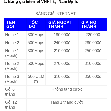
1. Bảng giá Internet VNPT tại Nam Định.
BẢNG GIÁ INTERNET
TÊN
TỐC
GIÁ NGOẠI
GIÁ NỘI
GÓI
ĐỘ
THÀNH
THÀNH
Home 1
300Mbps
180,000đ
220,000
Home 2
500Mbps
240,000đ
280,000đ
Home 1
300Mbps
210,000đ
250,000đ
(Mesh)
Home 2
500Mbps
270,000đ
310,000đ
(Mesh)
Home 3
500 ULM
310,000đ
350,000đ
(Mesh)
(*)
Gói 6
Không tặng cước
tháng
Gói 12
Tặng 1 tháng cước
tháng