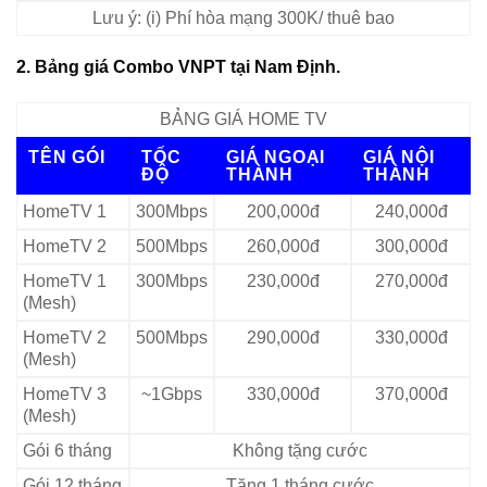
Lưu ý: (i) Phí hòa mạng 300K/ thuê bao
2. Bảng giá Combo VNPT tại Nam Định.
BẢNG GIÁ HOME TV
TÊN GÓI
TỐC
GIÁ NGOẠI
GIÁ NỘI
ĐỘ
THÀNH
THÀNH
HomeTV 1
300Mbps
200,000đ
240,000đ
HomeTV 2
500Mbps
260,000đ
300,000đ
HomeTV 1
300Mbps
230,000đ
270,000đ
(Mesh)
HomeTV 2
500Mbps
290,000đ
330,000đ
(Mesh)
HomeTV 3
~1Gbps
330,000đ
370,000đ
(Mesh)
Gói 6 tháng
Không tặng cước
Gói 12 tháng
Tặng 1 tháng cước