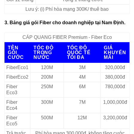
Lưu ý: (i) Phí hòa mạng 300K/ thuê bao
3. Bảng giá gói Fiber cho doanh nghiệp tại Nam Định.
CÁP QUANG FIBER Premium - Fiber Eco
TÊN
TỐC ĐỘ
TỐC ĐỘ
GIÁ
GÓI
TRONG
QUỐC TẾ
KHUYẾN
CƯỚC
NƯỚC
TỐI ĐA
MÃI
FiberEco1
120M
3M
320,000đ
FiberEco2
200M
4M
380,000đ
Fiber
250M
6M
780,000đ
Eco3
Fiber
300M
7M
1,000,000đ
Eco4
Fiber
500M
12M
3,200,000đ
Eco5
Trả trước
Phí hòa mạng 300.000đ, không tặng cước