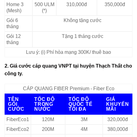
Home 3
500 ULM
310,000đ
350,000đ
(Mesh)
(*)
Gói 6
Không tặng cước
tháng
Gói 12
Tặng 1 tháng cước
tháng
Lưu ý: (i) Phí hòa mạng 300K/ thuê bao
2. Giá cước cáp quang VNPT tại huyện Thạch Thất cho
công ty.
CÁP QUANG FIBER Premium - Fiber Eco
TÊN
TỐC ĐỘ
TỐC ĐỘ
GIÁ
GÓI
TRONG
QUỐC TẾ
KHUYẾN
CƯỚC
NƯỚC
TỐI ĐA
MÃI
FiberEco1
120M
3M
320,000đ
FiberEco2
200M
4M
380,000đ