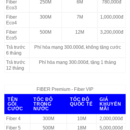
Fiber
250M
6M
780,000đ
Eco3
Fiber
300M
7M
1,000,000đ
Eco4
Fiber
500M
12M
3,200,000đ
Eco5
Trả trước
Phí hòa mạng 300.000đ, không tặng cước
6 tháng
Trả trước
Phí hòa mạng 300.000đ, tặng 1 tháng
12 tháng
FIBER Premium - Fiber VIP
TÊN
TỐC ĐỘ
TỐC ĐỘ
GIÁ
GÓI
TRONG
QUỐC TẾ
KHUYẾN
CƯỚC
NƯỚC
MÃI
Fiber 4
300M
10M
2,000,000đ
Fiber 5
500M
18M
5,000,000đ