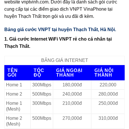
website vnptvinh.com. Dưới đây là danh sách gói cước
cung cấp tại các điểm giao dịch VNPT VinaPhone tại
huyện Thạch Thất trọn gói và ưu đãi đi kèm.
Bảng giá cước VNPT tại huyện Thạch Thất, Hà Nội.
1. Giá cước Internet WiFi VNPT rẻ cho cá nhân tại
Thạch Thất.
BẢNG GIÁ INTERNET
TÊN
TỐC
GIÁ NGOẠI
GIÁ NỘI
GÓI
ĐỘ
THÀNH
THÀNH
Home 1
300Mbps
180,000đ
220,000
Home 2
500Mbps
240,000đ
280,000đ
Home 1
300Mbps
210,000đ
250,000đ
(Mesh)
Home 2
500Mbps
270,000đ
310,000đ
(Mesh)