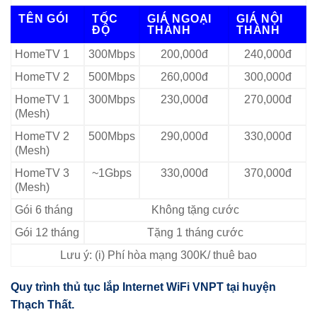
TÊN GÓI
TỐC
GIÁ NGOẠI
GIÁ NỘI
ĐỘ
THÀNH
THÀNH
HomeTV 1
300Mbps
200,000đ
240,000đ
HomeTV 2
500Mbps
260,000đ
300,000đ
HomeTV 1
300Mbps
230,000đ
270,000đ
(Mesh)
HomeTV 2
500Mbps
290,000đ
330,000đ
(Mesh)
HomeTV 3
~1Gbps
330,000đ
370,000đ
(Mesh)
Gói 6 tháng
Không tặng cước
Gói 12 tháng
Tặng 1 tháng cước
Lưu ý: (i) Phí hòa mạng 300K/ thuê bao
Quy trình thủ tục lắp Internet WiFi VNPT tại huyện
Thạch Thất.