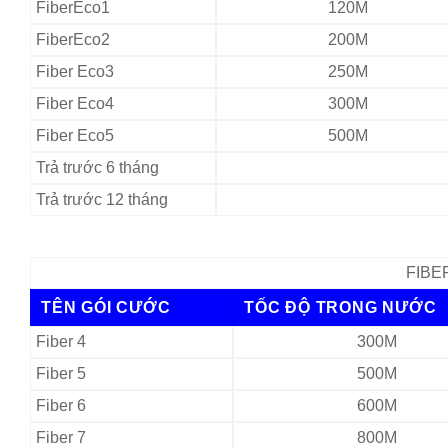
FiberEco1
120M
FiberEco2
200M
Fiber Eco3
250M
Fiber Eco4
300M
Fiber Eco5
500M
Trả trước 6 tháng
Trả trước 12 tháng
FIBER
TÊN GÓI CƯỚC
TỐC ĐỘ TRONG NƯỚC
Fiber 4
300M
Fiber 5
500M
Fiber 6
600M
Fiber 7
800M