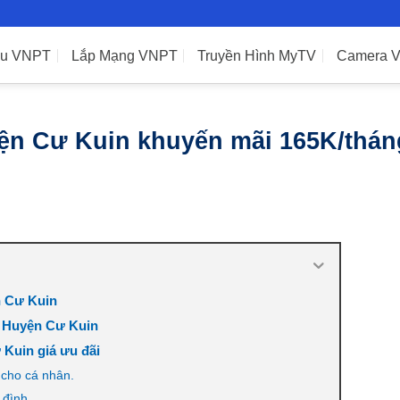
ệu VNPT
Lắp Mạng VNPT
Truyền Hình MyTV
Camera 
n Cư Kuin khuyến mãi 165K/thán
n Cư Kuin
i Huyện Cư Kuin
 Kuin giá ưu đãi
 cho cá nhân.
 đình