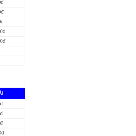
0đ
0đ
0đ
00đ
00đ
ÃI
0đ
0đ
0đ
0đ