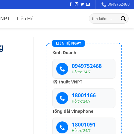
0949752468
VNPT
Liên Hệ
LIÊN HỆ NGAY
g
Kinh Doanh
0949752468
Hỗ trợ 24/7
Kỹ thuật VNPT
18001166
Hỗ trợ 24/7
Tổng đài Vinaphone
18001091
Hỗ trợ 24/7