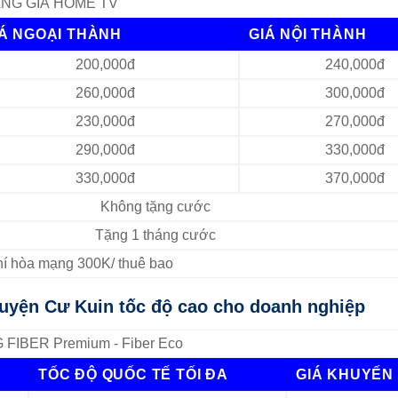
NG GIÁ HOME TV
IÁ NGOẠI THÀNH
GIÁ NỘI THÀNH
200,000đ
240,000đ
260,000đ
300,000đ
230,000đ
270,000đ
290,000đ
330,000đ
330,000đ
370,000đ
Không tặng cước
Tặng 1 tháng cước
Phí hòa mạng 300K/ thuê bao
huyện Cư Kuin tốc độ cao cho doanh nghiệp
FIBER Premium - Fiber Eco
TỐC ĐỘ QUỐC TẾ TỐI ĐA
GIÁ KHUYẾN 