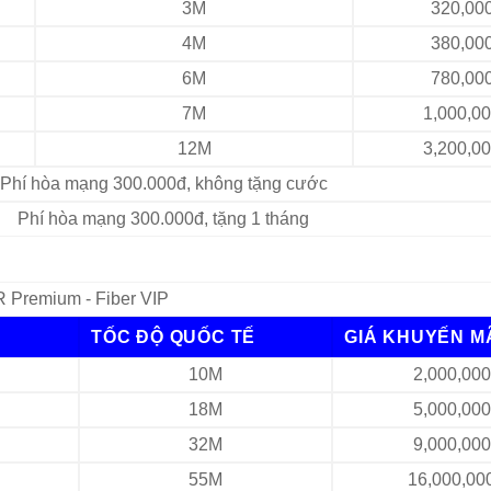
3M
320,00
4M
380,00
6M
780,00
7M
1,000,0
12M
3,200,0
Phí hòa mạng 300.000đ, không tặng cước
Phí hòa mạng 300.000đ, tặng 1 tháng
 Premium - Fiber VIP
TỐC ĐỘ QUỐC TẾ
GIÁ KHUYẾN M
10M
2,000,00
18M
5,000,00
32M
9,000,00
55M
16,000,00