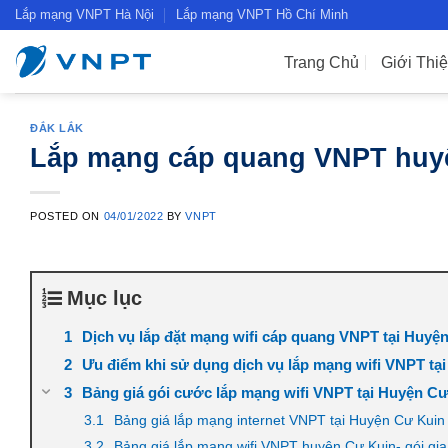
Skip
Lắp mạng VNPT Hà Nội
Lắp mạng VNPT Hồ Chí Minh
to
content
Trang Chủ
Giới Thi
ĐẮK LẮK
Lắp mạng cáp quang VNPT huyệ
POSTED ON
04/01/2022
BY
VNPT
Mục lục
Dịch vụ lắp đặt mạng wifi cáp quang VNPT tại Huyệ
Ưu điểm khi sử dụng dịch vụ lắp mạng wifi VNPT tạ
Bảng giá gói cước lắp mạng wifi VNPT tại Huyện Cư
Bảng giá lắp mạng internet VNPT tại Huyện Cư Kuin
Bảng giá lắp mạng wifi VNPT huyện Cư Kuin- gói gia