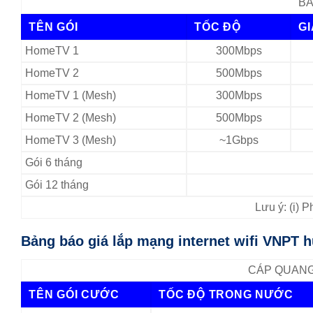
BẢ
TÊN GÓI
TỐC ĐỘ
G
HomeTV 1
300Mbps
HomeTV 2
500Mbps
HomeTV 1 (Mesh)
300Mbps
HomeTV 2 (Mesh)
500Mbps
HomeTV 3 (Mesh)
~1Gbps
Gói 6 tháng
Gói 12 tháng
Lưu ý: (i) 
Bảng báo giá lắp mạng internet wifi VNPT 
CÁP QUANG 
TÊN GÓI CƯỚC
TỐC ĐỘ TRONG NƯỚC