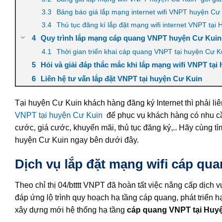
Bảng báo giá lắp mạng internet wifi VNPT huyện Cư
Thủ tục đăng kí lắp đặt mạng wifi internet VNPT tại
Quy trình lắp mạng cáp quang VNPT huyện Cư Kuin v
Thời gian triển khai cáp quang VNPT tại huyện Cư K
Hỏi và giải đáp thắc mắc khi lắp mạng wifi VNPT tạ
Liên hệ tư vấn lắp đặt VNPT tại huyện Cư Kuin
Tại huyện Cư Kuin khách hàng đăng ký Internet thì phải liên
VNPT tại huyện Cư Kuin
để phục vụ khách hàng có nhu c
cước, giá cước, khuyến mãi, thủ tục đăng ký,.. Hãy cùng tì
huyện Cư Kuin ngay bên dưới đây.
Dịch vụ lắp đặt mạng wifi cáp qu
Theo chỉ thị 04/btttt VNPT đã hoàn tất việc nâng cấp dịch 
đáp ứng lộ trình quy hoạch hạ tầng cáp quang, phát triển 
xây dựng mới hệ thống hạ tầng
cáp quang VNPT tại Huy