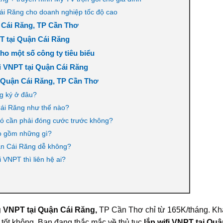
ái Răng cho doanh nghiệp tốc độ cao
 Cái Răng, TP Cần Thơ
T tại Quận Cái Răng
ho một số công ty tiêu biểu
fi VNPT tại Quận Cái Răng
i Quận Cái Răng, TP Cần Thơ
g ký ở đâu?
Cái Răng như thế nào?
có cần phải đóng cước trước không?
ao gồm những gì?
ận Cái Răng dễ không?
VNPT thì liên hệ ai?
ng VNPT tại Quận Cái Răng,
TP Cần Thơ chỉ từ 165K/tháng. K
 tốt không. Bạn đang thắc mắc về thủ tục
lắp wifi VNPT tại Qu