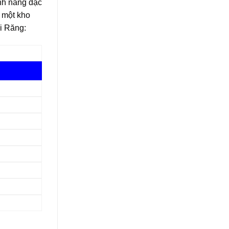
nh năng đặc
 một kho
ái Răng: