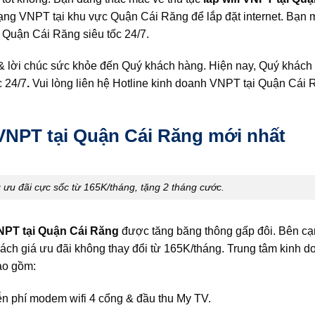
ạng VNPT tại khu vực Quận Cái Răng để lắp đặt internet. Bạn
i Quận Cái Răng siêu tốc 24/7.
 & lời chúc sức khỏe đến Quý khách hàng. Hiện nay, Quý khác
c 24/7
.
Vui lòng liên hệ Hotline kinh doanh VNPT tại Quận Cái 
VNPT tại Quận Cái Răng mới nhất
u đãi cực sốc từ 165K/tháng, tặng 2 tháng cước.
PT tại Quận Cái Răng
được tăng băng thông gấp đôi. Bên cạ
h giá ưu đãi không thay đổi từ 165K/tháng. Trung tâm kinh 
ao gồm:
n phí modem wifi 4 cổng & đầu thu My TV.