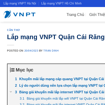
Skip
Lắp mạng VNPT Hà Nội
Lắp mạng VNPT Hồ Chí Minh
to
content
Trang Chủ
Giới Thi
CẦN THƠ
Lắp mạng VNPT Quận Cái Răng 
POSTED ON
20/04/2023
BY
TRAN DINH
Mục lục
Khuyến mãi lắp mạng cáp quang VNPT tại Quận Cái
Lý do người dùng nên lựa chọn lắp mạng VNPT tại
Bảng giá khuyến mãi lắp internet VNPT tại Quận Cái
Bảng giá khuyến mãi lắp wifi VNPT tại Quận Cái Răn
Bảng giá khuyến mãi lắp internet VNPT Quận Cái Răn