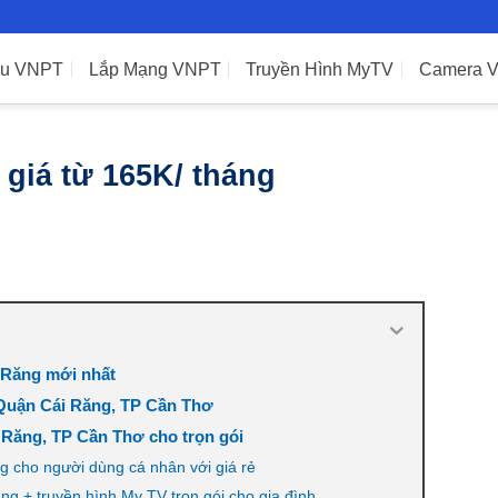
ệu VNPT
Lắp Mạng VNPT
Truyền Hình MyTV
Camera 
giá từ 165K/ tháng
 Răng mới nhất
 Quận Cái Răng, TP Cần Thơ
 Răng, TP Cần Thơ cho trọn gói
g cho người dùng cá nhân với giá rẻ
g + truyền hình My TV trọn gói cho gia đình