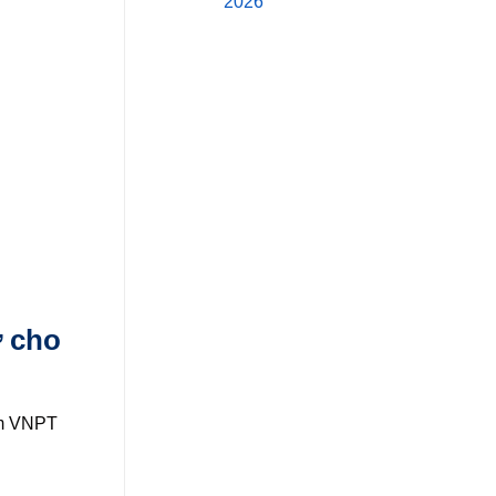
2026
ơ cho
âm VNPT