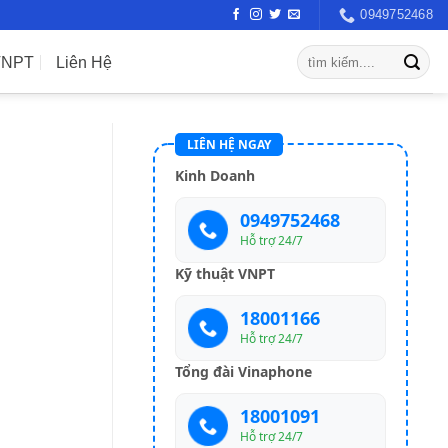
0949752468
VNPT
Liên Hệ
LIÊN HỆ NGAY
Kinh Doanh
0949752468
Hỗ trợ 24/7
Kỹ thuật VNPT
18001166
Hỗ trợ 24/7
Tổng đài Vinaphone
18001091
Hỗ trợ 24/7