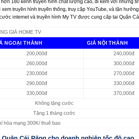
ơn 180 kênh truyền hình chất lượng cao, đi kèm với những tí
 xem truyền hình truyền thống, truy cập YouTube, và tận hưởng
ói cước internet và truyền hình My TV được cung cấp tại Quận C
NG GIÁ HOME TV
IÁ NGOẠI THÀNH
GIÁ NỘI THÀNH
200,000đ
240,000đ
260,000đ
300,000đ
230,000đ
270,000đ
290,000đ
330,000đ
330,000đ
370,000đ
Không tặng cước
Tặng 1 tháng cước
Phí hòa mạng 300K/ thuê bao
i Quận Cái Răng cho doanh nghiệp tốc độ cao