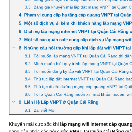
Bảng giá khuyến mãi lắp đặt mạng VNPT tại Quận C
Phạm vi cung cấp hạ tầng cáp quang VNPT tại Quận
Một số dịch vụ đi kèm khi khách hàng lắp mạng VNP
Dịch vụ lắp mạng internet VNPT tại Quận Cái Răng c
Một số các quán cafe cung cấp dịch vụ lắp mạng wi
Những câu hỏi thường gặp khi lắp đặt wifi VNPT tạ
Tôi muốn lắp mạng VNPT tại Quận Cái Răng thì đăn
Mình muốn biết quy trình lắp mạng VNPT tại Quận 
Tôi muốn đăng ký lắp wifi VNPT tại Quận Cái Răng 
Thủ tục lắp đặt internet VNPT tại Quận Cái Răng b
Thủ tục di dời dường mạng cáp quang VNPT tại Qu
Tôi ở Quận Cái Răng muốn xin mật khẩu modem wifi 
Liên Hệ Lắp VNPT ở Quận Cái Răng
Bài viết Mới
Khuyến mãi cực sốc khi
lắp mạng wifi internet cáp qua
đang cân nhắc các gói cước
VNPT tại Quận Cái Răng
giá