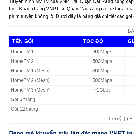
Truyền hình My TV của VNPT tại Quận Cái Răng cung cấp h
biệt. Khách hàng VNPT tại Quận Cái Răng có thể thoải mái
phim truyện khổng lồ. Dưới đây là bảng giá chi tiết các g
BẢ
TÊN GÓI
TỐC ĐỘ
G
HomeTV 1
300Mbps
HomeTV 2
500Mbps
HomeTV 1 (Mesh)
300Mbps
HomeTV 2 (Mesh)
500Mbps
HomeTV 3 (Mesh)
~1Gbps
Gói 6 tháng
Gói 12 tháng
Lưu ý: (i) 
Bảng giá khuyến mãi lắp đặt mạng VNPT tạ