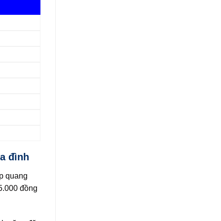
a đình
áp quang
85.000 đồng