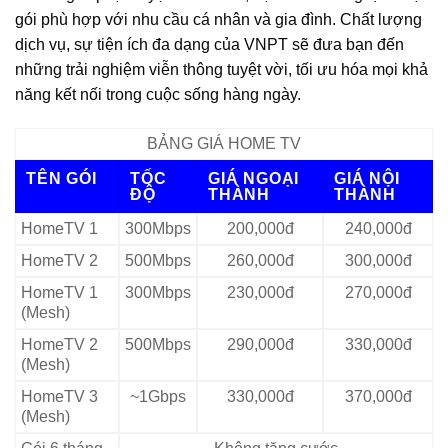
gói phù hợp với nhu cầu cá nhân và gia đình. Chất lượng
dịch vụ, sự tiện ích đa dạng của VNPT sẽ đưa bạn đến
những trải nghiệm viễn thông tuyệt vời, tối ưu hóa mọi khả
năng kết nối trong cuộc sống hàng ngày.
BẢNG GIÁ HOME TV
TÊN GÓI
TỐC
GIÁ NGOẠI
GIÁ NỘI
ĐỘ
THÀNH
THÀNH
HomeTV 1
300Mbps
200,000đ
240,000đ
HomeTV 2
500Mbps
260,000đ
300,000đ
HomeTV 1
300Mbps
230,000đ
270,000đ
(Mesh)
HomeTV 2
500Mbps
290,000đ
330,000đ
(Mesh)
HomeTV 3
~1Gbps
330,000đ
370,000đ
(Mesh)