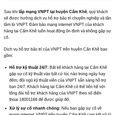
Sau khi
lắp mạng VNPT tại huyện Cẩm Khê
, quý khách
sẽ được hưởng dịch vụ hỗ trợ bảo trì chuyên nghiệp và tận
tâm từ VNPT. Đảm bảo mạng internet VNPT của khách
hàng tại Cẩm Khê luôn hoạt động ổn định và không gặp sự
cố.
Dịch vụ hỗ trợ bảo trì của VNPT trên huyện Cẩn Khê bao
gồm:
Hỗ trợ kỹ thuật 24/7:
Bất kể khách hàng tại Cẩm Khê
gặp sự cố kỹ thuật vào bất cứ lúc nào trong ngày hay
đêm, đội ngũ kỹ thuật viên của VNPT sẵn sàng hỗ trợ
bạn 24/7. Khách hàng tại Cẩm Khê có thể liên hệ với
tổng đài hỗ trợ khách hàng của VNPT theo số điện
thoại 18001166 để được giúp đỡ.
Xử lý sự cố nhanh chóng:
Nếu bạn gặp sự cố về
mạng internet, VNPT trên huyện Cẩm Khê cam kết xử lý