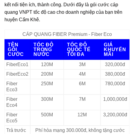
kết nối tiện ích, thành công. Dưới đây là gói cước cáp
quang VNPT tốc độ cao cho doanh nghiệp của bạn trên
huyện Cẩm Khê.
CÁP QUANG FIBER Premium - Fiber Eco
TÊN
TỐC ĐỘ
TỐC ĐỘ
GIÁ
GÓI
TRONG
QUỐC TẾ
KHUYẾN
CƯỚC
NƯỚC
TỐI ĐA
MÃI
FiberEco1
120M
3M
320,000đ
FiberEco2
200M
4M
380,000đ
Fiber
250M
6M
780,000đ
Eco3
Fiber
300M
7M
1,000,000đ
Eco4
Fiber
500M
12M
3,200,000đ
Eco5
Trả trước
Phí hòa mạng 300.000đ, không tặng cước