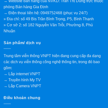
→ Website bán hàng của NVKD: Trần Thị Dung trực thuộc
phòng Bán hàng Gia Định
→ Điện thoại liên hệ: 0949752468 (phục vụ 24/7)
» Địa chỉ: số 49 Bis Trần Bình Trọng, P5, Bình Thạnh
» Cơ sở 2: số 182 Nguyễn Văn Trỗi, Phường 8, Phú
Nhuận
Sản phẩm/ dịch vụ
Trung tâm viễn thông VNPT hiện đang cung cấp đa dạng
các dịch vụ viễn thông công nghệ thông tin, trong đó bao
gồm:
→ Lắp internet VNPT
→ Truyền hình My TV
→ Lắp Camera VNPT
Điều khoản chung