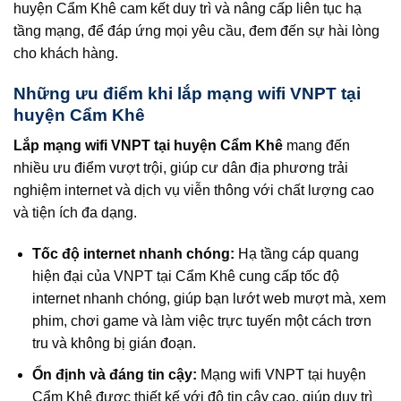
huyện Cẩm Khê cam kết duy trì và nâng cấp liên tục hạ
tầng mạng, để đáp ứng mọi yêu cầu, đem đến sự hài lòng
cho khách hàng.
Những ưu điểm khi lắp mạng wifi VNPT tại
huyện Cẩm Khê
Lắp mạng wifi VNPT tại huyện Cẩm Khê
mang đến
nhiều ưu điểm vượt trội, giúp cư dân địa phương trải
nghiệm internet và dịch vụ viễn thông với chất lượng cao
và tiện ích đa dạng.
Tốc độ internet nhanh chóng:
Hạ tầng cáp quang
hiện đại của VNPT tại Cẩm Khê cung cấp tốc độ
internet nhanh chóng, giúp bạn lướt web mượt mà, xem
phim, chơi game và làm việc trực tuyến một cách trơn
tru và không bị gián đoạn.
Ổn định và đáng tin cậy:
Mạng wifi VNPT tại huyện
Cẩm Khê được thiết kế với độ tin cậy cao, giúp duy trì