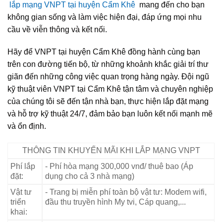
lắp mạng VNPT tại huyện Cẩm Khê
mang đến cho bạn
không gian sống và làm việc hiện đại, đáp ứng mọi nhu
cầu về viễn thông và kết nối.
Hãy để VNPT tại huyện Cẩm Khê đồng hành cùng bạn
trên con đường tiến bộ, từ những khoảnh khắc giải trí thư
giãn đến những công việc quan trọng hàng ngày. Đội ngũ
kỹ thuật viên VNPT tại Cẩm Khê tận tâm và chuyên nghiệp
của chúng tôi sẽ đến tận nhà bạn, thực hiện lắp đặt mạng
và hỗ trợ kỹ thuật 24/7, đảm bảo bạn luôn kết nối mạnh mẽ
và ổn định.
THÔNG TIN KHUYẾN MÃI KHI LẮP MẠNG VNPT
Phí lắp
- Phí hòa mạng 300,000 vnđ/ thuê bao (Áp
đặt:
dụng cho cả 3 nhà mạng)
Vật tư
- Trang bị miễn phí toàn bộ vật tư: Modem wifi,
triển
đầu thu truyền hình My tvi, Cáp quang,...
khai: