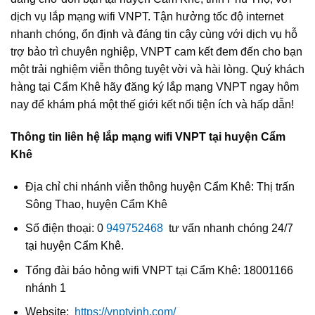
dịch vụ lắp mạng wifi VNPT. Tận hưởng tốc độ internet
nhanh chóng, ổn định và đáng tin cậy cùng với dịch vụ hỗ
trợ bảo trì chuyên nghiệp, VNPT cam kết đem đến cho bạn
một trải nghiệm viễn thông tuyệt vời và hài lòng. Quý khách
hàng tại Cẩm Khê hãy đăng ký lắp mạng VNPT ngay hôm
nay để khám phá một thế giới kết nối tiện ích và hấp dẫn!
Thông tin liên hệ lắp mạng wifi VNPT tại huyện Cẩm
Khê
Địa chỉ chi nhánh viễn thông huyện Cẩm Khê: Thị trấn
Sông Thao, huyện Cẩm Khê
Số điện thoại: 0
949752468
tư vấn nhanh chóng 24/7
tại huyện Cẩm Khê.
Tổng đài báo hỏng wifi VNPT tại Cẩm Khê: 18001166
nhánh 1
Website:
https://vnptvinh.com/