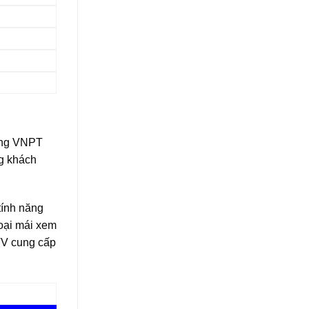
uang VNPT
ng khách
tính năng
oại mái xem
 TV cung cấp