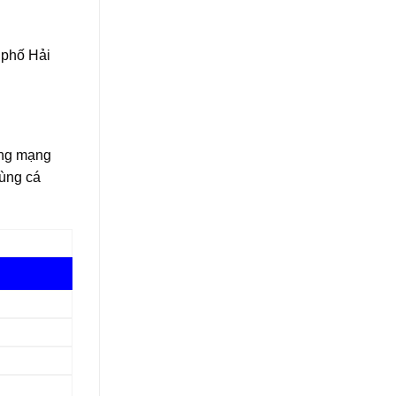
 phố Hải
ụng mạng
ùng cá