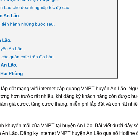
n Lão cho doanh nghiệp tốc độ cao.
ện An Lão.
ợc tiến hành những bước sau.
 Lão.
yện An Lão .
 các quán cafe trên địa bàn.
 An Lão.
, Hải Phòng
lắp đặt mạng wifi internet cáp quang VNPT huyện An Lão. Ng
lượng hơn trước rất nhiều, khi đăng ký khách hàng còn được h
m giá cước, tặng cước tháng, miễn phí lắp đặt và con rất nhi
nh khuyến mãi của VNPT tại huyện An Lão. Bài viết dưới đây s
ện An Lão. Đăng ký internet VNPT huyện An Lão qua số Hotline