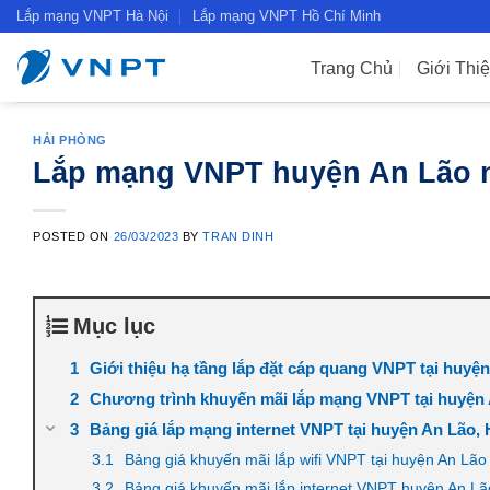
Skip
Lắp mạng VNPT Hà Nội
Lắp mạng VNPT Hồ Chí Minh
to
content
Trang Chủ
Giới Thi
HẢI PHÒNG
Lắp mạng VNPT huyện An Lão n
POSTED ON
26/03/2023
BY
TRAN DINH
Mục lục
Giới thiệu hạ tầng lắp đặt cáp quang VNPT tại huyện
Chương trình khuyến mãi lắp mạng VNPT tại huyện 
Bảng giá lắp mạng internet VNPT tại huyện An Lão, 
Bảng giá khuyến mãi lắp wifi VNPT tại huyện An Lão
Bảng giá khuyến mãi lắp internet VNPT huyện An Lão