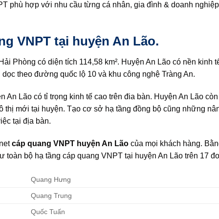
PT phù hợp với nhu cầu từng cá nhân, gia đình & doanh nghiệ
ang VNPT tại huyện An Lão.
ải Phòng có diện tích 114,58 km². Huyện An Lão có nền kinh tế
n dọc theo đường quốc lộ 10 và khu công nghệ Tràng An.
 An Lão có tỉ trọng kinh tế cao trên đia bàn. Huyện An Lão còn 
đô thị mới tại huyện. Tạo cơ sở hạ tầng đồng bộ cũng những nâ
ệc tại địa bàn.
net
cáp quang VNPT huyện An Lão
của mọi khách hàng. Bằ
ư toàn bộ hạ tầng cáp quang VNPT tại huyện An Lão trên 17 đơ
Quang Hưng
Quang Trung
Quốc Tuấn