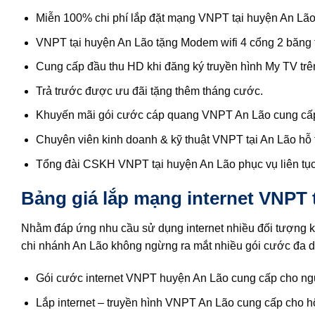
Miễn 100% chi phí lắp đặt mạng VNPT tại huyện An Lão
VNPT tại huyện An Lão tặng Modem wifi 4 cổng 2 băng
Cung cấp đầu thu HD khi đăng ký truyền hình My TV trê
Trả trước được ưu đãi tặng thêm tháng cước.
Khuyến mãi gói cước cáp quang VNPT An Lão cung cấp 
Chuyên viên kinh doanh & kỹ thuật VNPT tại An Lão hỗ tr
Tổng đài CSKH VNPT tại huyện An Lão phục vụ liên tục
Bảng giá lắp mạng internet VNPT 
Nhằm đáp ứng nhu cầu sử dụng internet nhiều đối tượng k
chi nhánh An Lão không ngừng ra mắt nhiều gói cước đa 
Gói cước internet VNPT huyện An Lão cung cấp cho ng
Lắp internet – truyền hình VNPT An Lão cung cấp cho h