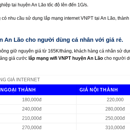
iệp tại huyện An Lão tốc độ lên đến 1G/s.
g có nhu cầu sử dụng lắp mạng internet VNPT tại An Lão, thành
n An Lão cho người dùng cá nhân với giá rẻ.
hông giữ nguyên giá từ 165K/tháng, khách hàng cá nhân sử d
Bảng giá cước
lắp mạng wifi VNPT huyện An Lão
cho người d
NG GIÁ INTERNET
 NGOẠI THÀNH
GIÁ NỘI THÀNH
180,000đ
220,000
240,000đ
280,000đ
210,000đ
250,000đ
270,000đ
310,000đ