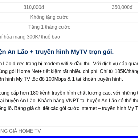
310,000đ
350,000đ
Không tặng cước
Tặng 1 tháng cước
Phí hòa mạng 300K/ thuê bao
ện An Lão + truyền hình MyTV trọn gói.
An Lão được trang bị modem wifi & đầu thu. Với dịch vụ cáp q
ùng gói Home Net+ tiết kiệm rất nhiều chi phí. Chỉ từ 185K/thá
n hình My TV tốc độ 100Mbps & 1 tại khoản truyền hình.
ung cấp hơn 180 kênh truyền hình chất lượng cao, với những 
ại huyện An Lão. Khách hàng VNPT tại huyện An Lão có thể th
ng lồ. Bảng giá chi tiết các gói cước internet – truyền hình My
NG GIÁ HOME TV