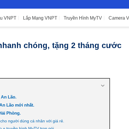
ệu VNPT
Lắp Mạng VNPT
Truyền Hình MyTV
Camera 
hanh chóng, tặng 2 tháng cước
 An Lão.
An Lão mới nhất.
Hải Phòng.
 cho người dùng cá nhân với giá rẻ.
 + truyền hình MyTV trọn gói.