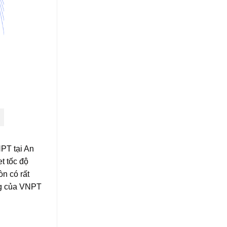
PT tại An
t tốc độ
n có rất
ng của VNPT