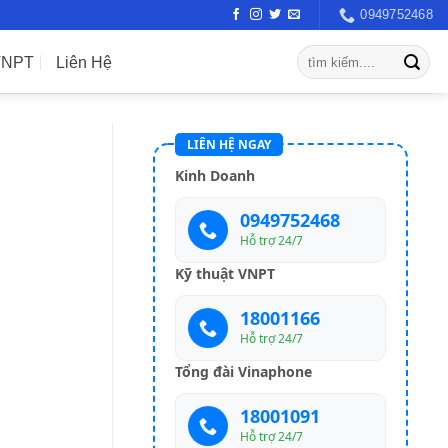
0949752468
VNPT
Liên Hệ
LIÊN HỆ NGAY
Kinh Doanh
0949752468
Hỗ trợ 24/7
Kỹ thuật VNPT
18001166
Hỗ trợ 24/7
Tổng đài Vinaphone
18001091
Hỗ trợ 24/7