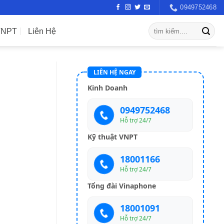
0949752468
VNPT
Liên Hệ
LIÊN HỆ NGAY
Kinh Doanh
0949752468
Hỗ trợ 24/7
Kỹ thuật VNPT
18001166
Hỗ trợ 24/7
Tổng đài Vinaphone
18001091
Hỗ trợ 24/7