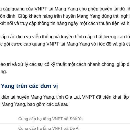
g cáp quang của VNPT tại Mang Yang cho phép truyền tải dữ li
à ổn định. Giúp khách hàng trên huyện Mang Yang dùng trải ng
t nối và truy cập thông tin hàng ngày một cách thuận tiện và h
p các dịch vụ viễn thông và truyền hình cáp chất lượng cao t
c gói cước cáp quang VNPT tại Mang Yang với tốc độ và giá c
ảo trì và xử lý các sự cố kỹ thuật một cách nhanh chóng, giúp du
ang.
Yang trên các đơn vị
 dân tại huyện Mang Yang, tỉnh Gia Lai. VNPT đã triển khai lắ
n Mang Yang, bao gồm các xã sau:
Cung cấp hạ tầng VNPT xã Đắk Ya
Cung cấp hạ tầng VNPT xã Đê Ar