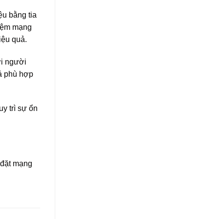
ệu bằng tia
hiệm mạng
iệu quả.
ới người
ả phù hợp
y trì sự ổn
p đặt mạng