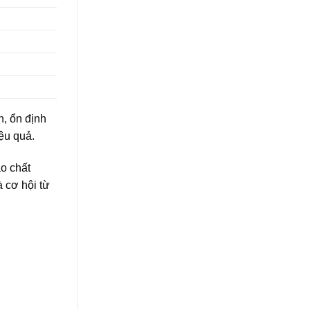
h, ổn định
iệu quả.
o chất
à cơ hội từ