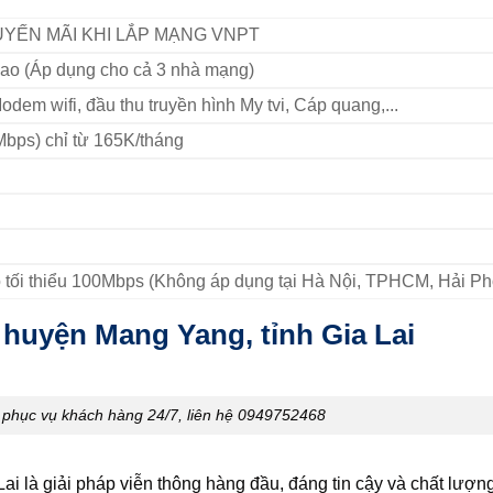
YẾN MÃI KHI LẮP MẠNG VNPT
bao (Áp dụng cho cả 3 nhà mạng)
Modem wifi, đầu thu truyền hình My tvi, Cáp quang,...
bps) chỉ từ 165K/tháng
 tối thiểu 100Mbps (Không áp dụng tại Hà Nội, TPHCM, Hải P
 huyện Mang Yang, tỉnh Gia Lai
hục vụ khách hàng 24/7, liên hệ 0949752468
 Lai là giải pháp viễn thông hàng đầu, đáng tin cậy và chất lượ