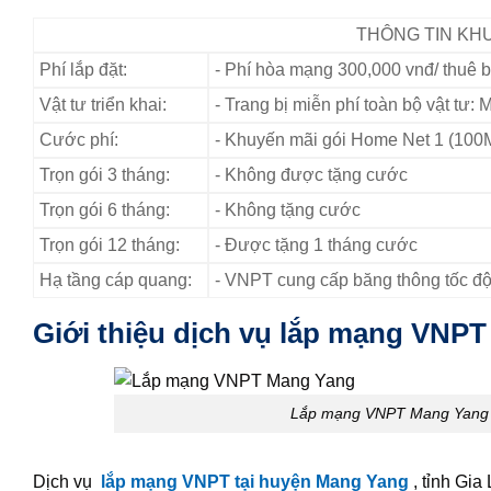
THÔNG TIN KHU
Phí lắp đặt:
- Phí hòa mạng 300,000 vnđ/ thuê 
Vật tư triển khai:
- Trang bị miễn phí toàn bộ vật tư: 
Cước phí:
- Khuyến mãi gói Home Net 1 (100M
Trọn gói 3 tháng:
- Không được tặng cước
Trọn gói 6 tháng:
- Không tặng cước
Trọn gói 12 tháng:
- Được tặng 1 tháng cước
Hạ tầng cáp quang:
- VNPT cung cấp băng thông tốc độ
Giới thiệu dịch vụ lắp mạng VNPT
Lắp mạng VNPT Mang Yang p
Dịch vụ
lắp mạng VNPT tại huyện Mang Yang
, tỉnh Gia