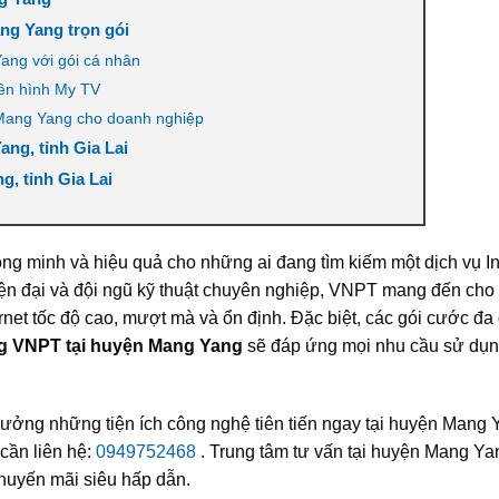
ng Yang trọn gói
ang với gói cá nhân
yền hình My TV
 Mang Yang cho doanh nghiệp
ang, tỉnh Gia Lai
g, tỉnh Gia Lai
ng minh và hiệu quả cho những ai đang tìm kiếm một dịch vụ In
iện đại và đội ngũ kỹ thuật chuyên nghiệp, VNPT mang đến cho
rnet tốc độ cao, mượt mà và ổn định. Đặc biệt, các gói cước đa
ang VNPT tại huyện Mang Yang
sẽ đáp ứng mọi nhu cầu sử dụn
ưởng những tiện ích công nghệ tiên tiến ngay tại huyện Mang 
 cần liên hệ:
0949752468
. Trung tâm tư vấn tại huyện Mang Yan
khuyến mãi siêu hấp dẫn.