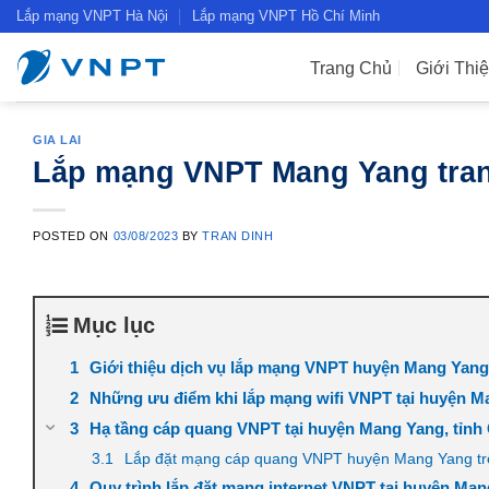
Skip
Lắp mạng VNPT Hà Nội
Lắp mạng VNPT Hồ Chí Minh
to
content
Trang Chủ
Giới Thi
GIA LAI
Lắp mạng VNPT Mang Yang tran
POSTED ON
03/08/2023
BY
TRAN DINH
Mục lục
Giới thiệu dịch vụ lắp mạng VNPT huyện Mang Yang,
Những ưu điểm khi lắp mạng wifi VNPT tại huyện M
Hạ tầng cáp quang VNPT tại huyện Mang Yang, tỉnh 
Lắp đặt mạng cáp quang VNPT huyện Mang Yang trê
Quy trình lắp đặt mạng internet VNPT tại huyện Ma