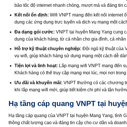
bảo tốc độ internet nhanh chóng, mượt mà và đáng tin c
Kết nối ổn định:
Wifi VNPT mang đến kết nối internet 
dụng các ứng dụng trực tuyến và dịch vụ mạng một cách 
Đa dạng gói cước:
VNPT tại huyện Mang Yang cung cấp
dụng của khách hàng, từ cá nhân cho gia đình, cá nhân 
Hỗ trợ kỹ thuật chuyên nghiệp:
Đội ngũ kỹ thuật của 
vụ wifi, giúp khách hàng sử dụng mạng một cách dễ dàn
Tiện lợi và linh hoạt:
Lắp mạng wifi VNPT mang đến sự ti
Khách hàng có thể truy cập mạng mọi lúc, mọi nơi trong
Ưu đãi và khuyến mãi:
VNPT thường có các chương trì
khi lắp mạng wifi mới, giúp tiết kiệm chi phí và tận hưở
Hạ tầng cáp quang VNPT tại huyện
Hạ tầng cáp quang của VNPT tại huyện Mang Yang, tỉnh Gia
thông chất lượng cao và đáng tin cậy cho cư dân và doanh