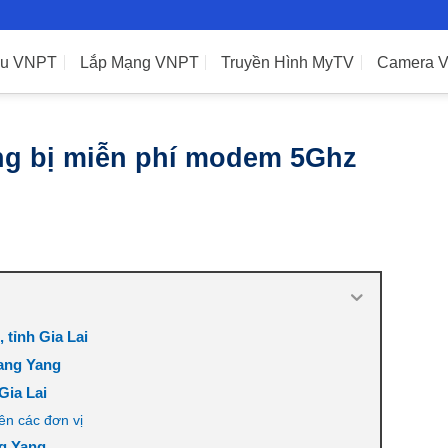
ệu VNPT
Lắp Mạng VNPT
Truyền Hình MyTV
Camera 
g bị miễn phí modem 5Ghz
 tỉnh Gia Lai
ang Yang
Gia Lai
n các đơn vị
ng Yang