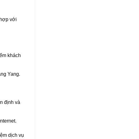
 hợp với
điểm khách
Mang Yang.
n định và
ternet.
iệm dịch vụ