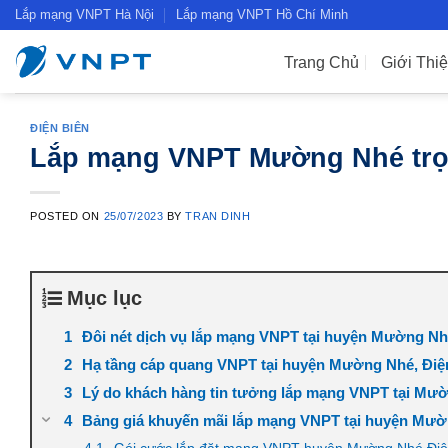
Skip
Lắp mạng VNPT Hà Nội
Lắp mạng VNPT Hồ Chí Minh
to
content
Trang Chủ
Giới Thi
ĐIỆN BIÊN
Lắp mạng VNPT Mường Nhé trọn
POSTED ON
25/07/2023
BY
TRAN DINH
Mục lục
Đôi nét dịch vụ lắp mạng VNPT tại huyện Mường N
Hạ tầng cáp quang VNPT tại huyện Mường Nhé, Điệ
Lý do khách hàng tin tưởng lắp mạng VNPT tại Mư
Bảng giá khuyến mãi lắp mạng VNPT tại huyện Mườn
Gói cước lắp đặt mạng VNPT huyện Mường Nhé Điện