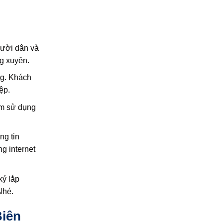
gười dân và
g xuyên.
ng. Khách
ệp.
âm sử dụng
ng tin
g internet
ký lắp
Nhé.
Biên