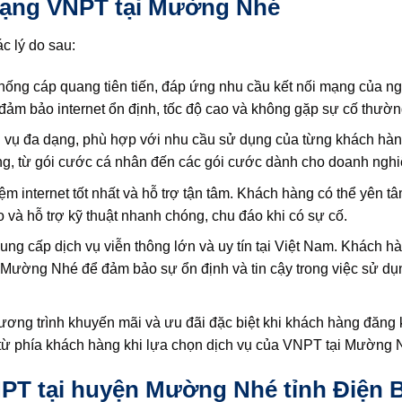
 mạng VNPT tại Mường Nhé
c lý do sau:
ống cáp quang tiên tiến, đáp ứng nhu cầu kết nối mạng của n
ảm bảo internet ổn định, tốc độ cao và không gặp sự cố thườn
 vụ đa dạng, phù hợp với nhu cầu sử dụng của từng khách hà
ng, từ gói cước cá nhân đến các gói cước dành cho doanh nghi
 internet tốt nhất và hỗ trợ tận tâm. Khách hàng có thể yên t
và hỗ trợ kỹ thuật nhanh chóng, chu đáo khi có sự cố.
g cấp dịch vụ viễn thông lớn và uy tín tại Việt Nam. Khách hà
Mường Nhé để đảm bảo sự ổn định và tin cậy trong việc sử dụn
ng trình khuyến mãi và ưu đãi đặc biệt khi khách hàng đăng 
 từ phía khách hàng khi lựa chọn dịch vụ của VNPT tại Mường 
PT tại huyện Mường Nhé tỉnh Điện 