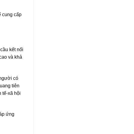
ể cung cấp
 cầu kết nối
cao và khả
 người có
quang tiên
 tế-xã hội
đáp ứng