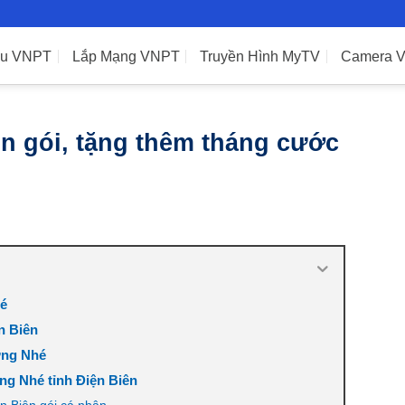
ệu VNPT
Lắp Mạng VNPT
Truyền Hình MyTV
Camera 
 gói, tặng thêm tháng cước
hé
n Biên
ờng Nhé
g Nhé tỉnh Điện Biên
 Biên gói cá nhân