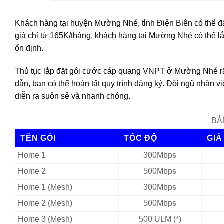
Khách hàng tại huyện Mường Nhé, tỉnh Điện Biên có thể đ
giá chỉ từ 165K/tháng, khách hàng tại Mường Nhé có thể l
ổn định.
Thủ tục lắp đặt gói cước cáp quang VNPT ở Mường Nhé rấ
dẫn, bạn có thể hoàn tất quy trình đăng ký. Đội ngũ nhân 
diễn ra suôn sẻ và nhanh chóng.
BẢ
TÊN GÓI
TỐC ĐỘ
GIÁ
Home 1
300Mbps
Home 2
500Mbps
Home 1 (Mesh)
300Mbps
Home 2 (Mesh)
500Mbps
Home 3 (Mesh)
500 ULM (*)