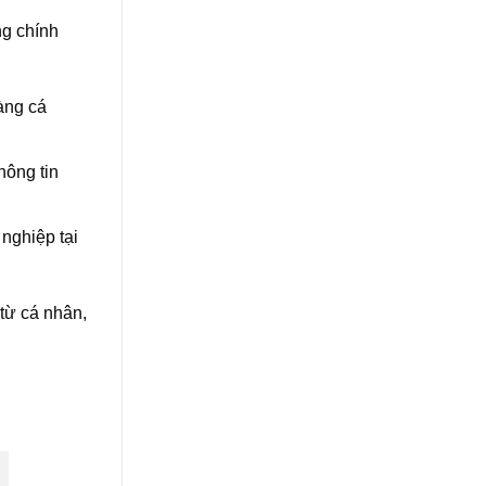
g chính
àng cá
hông tin
nghiệp tại
từ cá nhân,