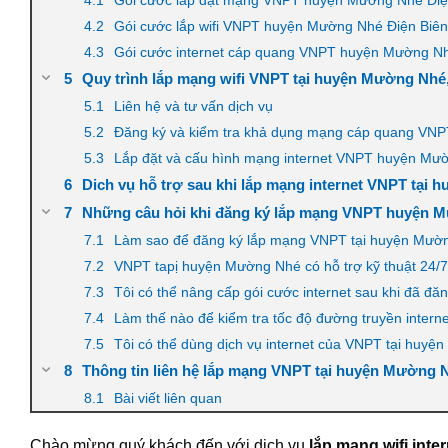
Gói cước lắp wifi VNPT huyện Mường Nhé Điện Biên +
Gói cước internet cáp quang VNPT huyện Mường Nhé
Quy trình lắp mạng wifi VNPT tại huyện Mường Nhé,
Liên hệ và tư vấn dịch vụ
Đăng ký và kiểm tra khả dụng mạng cáp quang VNP
Lắp đặt và cấu hình mạng internet VNPT huyện Mư
Dich vụ hỗ trợ sau khi lắp mạng internet VNPT tại
Những câu hỏi khi đăng ký lắp mạng VNPT huyện 
Làm sao để đăng ký lắp mạng VNPT tại huyện Mườ
VNPT tapị huyện Mường Nhé có hỗ trợ kỹ thuật 24/
Tôi có thể nâng cấp gói cước internet sau khi đã 
Làm thế nào để kiểm tra tốc độ đường truyền intern
Tôi có thể dùng dịch vụ internet của VNPT tại huyện
Thông tin liên hệ lắp mạng VNPT tại huyện Mường N
Bài viết liên quan
Chào mừng quý khách đến với dịch vụ
lắp mạng wifi int