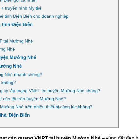
 truyền hình My tivi
 tỉnh Điện Biên cho doanh nghiệp
 tỉnh Điện Biên
T tại Mường Nhé
ờng Nhé
 huyện Mường Nhé
Mường Nhé
ng Nhé nhanh chóng?
7 không?
đăng ký lắp mạng VNPT tại huyện Mường Nhé không?
et của tôi trên huyện Mường Nhé?
 Mường Nhé trên nhiều thiết bị cùng lúc không?
hé, Điện Biên
ernet cáp quang VNPT tại huyện Mường Nhé
– vùng đất đẹp h