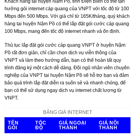
Khách hàng tại huyện Nậm Pồ, tỉnh Điện Biên có thể tận
hưởng gói internet cáp quang của VNPT với tốc độ từ 100
Mbps đến 500 Mbps. Với giá chỉ từ 165K/tháng, quý khách
hàng tại huyện Nậm Pồ có thể lắp đặt gói cước cáp quang
100 Mbps, mang đến tốc độ internet nhanh và ổn định.
Thủ tục lắp đặt gói cước cáp quang VNPT ở huyện Nậm
Pồ rất đơn giản, chỉ cần chọn dịch vụ viễn thông của
VNPT và làm theo hướng dẫn, bạn có thể hoàn tất quy
trình đăng ký một cách dễ dàng. Đội ngũ nhân viên chuyên
nghiệp của VNPT tại huyện Nậm Pồ sẽ hỗ trợ bạn và đảm
bảo quá trình lắp đặt diễn ra suôn sẻ và nhanh chóng, để
bạn có thể sử dụng ngay dịch vụ internet chất lượng từ
VNPT.
BẢNG GIÁ INTERNET
TÊN
TỐC
GIÁ NGOẠI
GIÁ NỘI
GÓI
ĐỘ
THÀNH
THÀNH