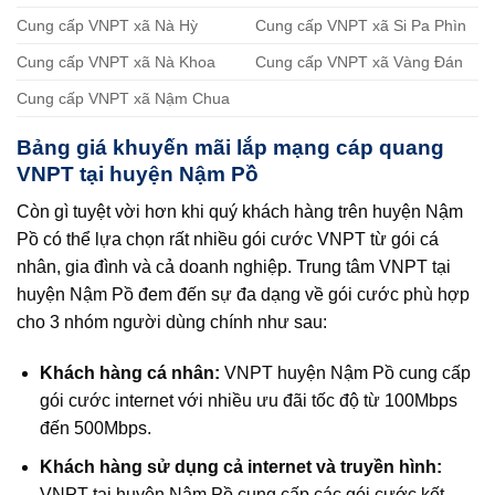
Cung cấp VNPT xã Nà Hỳ
Cung cấp VNPT xã Si Pa Phìn
Cung cấp VNPT xã Nà Khoa
Cung cấp VNPT xã Vàng Đán
Cung cấp VNPT xã Nậm Chua
Bảng giá khuyến mãi lắp mạng cáp quang
VNPT tại huyện Nậm Pồ
Còn gì tuyệt vời hơn khi quý khách hàng trên huyện Nậm
Pồ có thể lựa chọn rất nhiều gói cước VNPT từ gói cá
nhân, gia đình và cả doanh nghiệp. Trung tâm VNPT tại
huyện Nậm Pồ đem đến sự đa dạng về gói cước phù hợp
cho 3 nhóm người dùng chính như sau:
Khách hàng cá nhân:
VNPT huyện Nậm Pồ cung cấp
gói cước internet với nhiều ưu đãi tốc độ từ 100Mbps
đến 500Mbps.
Khách hàng sử dụng cả internet và truyền hình:
VNPT tại huyện Nậm Pồ cung cấp các gói cước kết