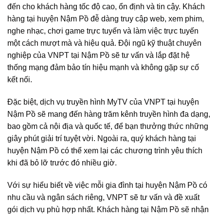
đến cho khách hàng tốc độ cao, ổn định và tin cậy. Khách
hàng tại huyện Nậm Pồ đễ dàng truy cập web, xem phim,
nghe nhạc, chơi game trực tuyến và làm việc trực tuyến
một cách mượt mà và hiệu quả. Đội ngũ kỹ thuật chuyên
nghiệp của VNPT tại Nậm Pồ sẽ tư vấn và lắp đặt hệ
thống mạng đảm bảo tín hiệu mạnh và không gặp sự cố
kết nối.
Đặc biệt, dịch vụ truyền hình MyTV của VNPT tại huyện
Nậm Pồ sẽ mang đến hàng trăm kênh truyền hình đa dạng,
bao gồm cả nội địa và quốc tế, để bạn thưởng thức những
giây phút giải trí tuyệt vời. Ngoài ra, quý khách hàng tại
huyện Nậm Pồ có thể xem lại các chương trình yêu thích
khi đã bỏ lỡ trước đó nhiều giờ.
Với sự hiểu biết về việc mỗi gia đình tại huyện Nậm Pồ có
nhu cầu và ngân sách riêng, VNPT sẽ tư vấn và đề xuất
gói dịch vụ phù hợp nhất. Khách hàng tại Nậm Pồ sẽ nhận