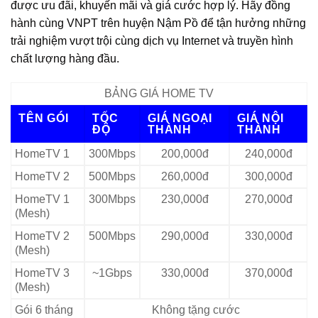
được ưu đãi, khuyến mãi và giá cước hợp lý. Hãy đồng
hành cùng VNPT trên huyện Nậm Pồ để tận hưởng những
trải nghiệm vượt trội cùng dịch vụ Internet và truyền hình
chất lượng hàng đầu.
BẢNG GIÁ HOME TV
TÊN GÓI
TỐC
GIÁ NGOẠI
GIÁ NỘI
ĐỘ
THÀNH
THÀNH
HomeTV 1
300Mbps
200,000đ
240,000đ
HomeTV 2
500Mbps
260,000đ
300,000đ
HomeTV 1
300Mbps
230,000đ
270,000đ
(Mesh)
HomeTV 2
500Mbps
290,000đ
330,000đ
(Mesh)
HomeTV 3
~1Gbps
330,000đ
370,000đ
(Mesh)
Gói 6 tháng
Không tặng cước