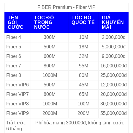
FIBER Premium - Fiber VIP
TÊN
TỐC ĐỘ
TỐC ĐỘ
GIÁ
GÓI
TRONG
QUỐC TẾ
KHUYẾN
CƯỚC
NƯỚC
MÃI
Fiber 4
300M
10M
2,000,000đ
Fiber 5
500M
18M
5,000,000đ
Fiber 6
600M
32M
9,000,000đ
Fiber 7
800M
55M
16,000,000đ
Fiber 8
1000M
80M
25,000,000đ
Fiber VIP6
500M
45M
12,000,000đ
Fiber VIP7
800M
65M
20,000,000đ
Fiber VIP8
1000M
100M
30,000,000đ
Fiber VIP9
2000M
200M
55,000,000đ
Trả trước
Phí hòa mạng 300.000đ, không tặng cước
6 tháng