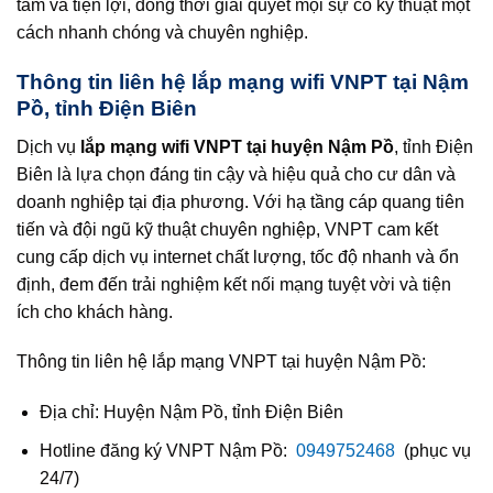
tâm và tiện lợi, đồng thời giải quyết mọi sự cố kỹ thuật một
cách nhanh chóng và chuyên nghiệp.
Thông tin liên hệ lắp mạng wifi VNPT tại Nậm
Pồ, tỉnh Điện Biên
Dịch vụ
lắp mạng wifi VNPT tại huyện Nậm Pồ
, tỉnh Điện
Biên là lựa chọn đáng tin cậy và hiệu quả cho cư dân và
doanh nghiệp tại địa phương. Với hạ tầng cáp quang tiên
tiến và đội ngũ kỹ thuật chuyên nghiệp, VNPT cam kết
cung cấp dịch vụ internet chất lượng, tốc độ nhanh và ổn
định, đem đến trải nghiệm kết nối mạng tuyệt vời và tiện
ích cho khách hàng.
Thông tin liên hệ lắp mạng VNPT tại huyện Nậm Pồ:
Địa chỉ: Huyện Nậm Pồ, tỉnh Điện Biên
Hotline đăng ký VNPT Nậm Pồ:
0949752468
(phục vụ
24/7)