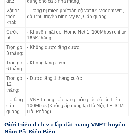
đặt:
dụng cho cả 3 nhà mạng)
Vật tư
- Trang bị miễn phí toàn bộ vật tư: Modem wifi,
triển
đầu thu truyền hình My tvi, Cáp quang,...
khai:
Cước
- Khuyến mãi gói Home Net 1 (100Mbps) chỉ từ
phí:
165K/tháng
Trọn gói
- Không được tặng cước
3 tháng:
Trọn gói
- Không tặng cước
6 tháng:
Trọn gói
- Được tặng 1 tháng cước
12
tháng:
Hạ tầng
- VNPT cung cấp băng thông tốc độ tối thiểu
cáp
100Mbps (Không áp dụng tại Hà Nội, TPHCM,
quang:
Hải Phòng)
Giới thiệu dịch vụ lắp đặt mạng VNPT huyện
Nậm Pồ, Điện Biên