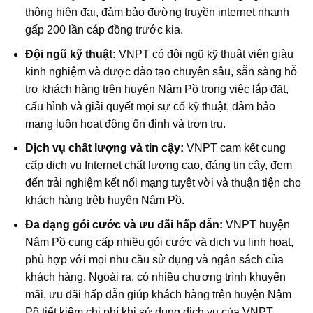
thông hiện đại, đảm bảo đường truyền internet nhanh
gấp 200 lần cáp đồng trước kia.
Đội ngũ kỹ thuật:
VNPT có đội ngũ kỹ thuật viên giàu
kinh nghiệm và được đào tạo chuyên sâu, sẵn sàng hỗ
trợ khách hàng trên huyện Nậm Pồ trong việc lắp đặt,
cấu hình và giải quyết mọi sự cố kỹ thuật, đảm bảo
mạng luôn hoạt động ổn định và trơn tru.
Dịch vụ chất lượng và tin cậy:
VNPT cam kết cung
cấp dịch vụ Internet chất lượng cao, đáng tin cậy, đem
đến trải nghiệm kết nối mạng tuyệt vời và thuận tiện cho
khách hàng trêb huyện Nậm Pồ.
Đa dạng gói cước và ưu đãi hấp dẫn:
VNPT huyện
Nậm Pồ cung cấp nhiều gói cước và dịch vụ linh hoạt,
phù hợp với mọi nhu cầu sử dụng và ngân sách của
khách hàng. Ngoài ra, có nhiều chương trình khuyến
mãi, ưu đãi hấp dẫn giúp khách hàng trên huyện Nậm
Pồ tiết kiệm chi phí khi sử dụng dịch vụ của VNPT.