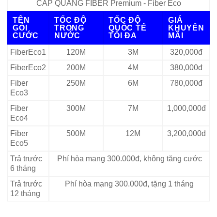
CÁP QUANG FIBER Premium - Fiber Eco
TÊN
TỐC ĐỘ
TỐC ĐỘ
GIÁ
GÓI
TRONG
QUỐC TẾ
KHUYẾN
CƯỚC
NƯỚC
TỐI ĐA
MÃI
FiberEco1
120M
3M
320,000đ
FiberEco2
200M
4M
380,000đ
Fiber
250M
6M
780,000đ
Eco3
Fiber
300M
7M
1,000,000đ
Eco4
Fiber
500M
12M
3,200,000đ
Eco5
Trả trước
Phí hòa mạng 300.000đ, không tặng cước
6 tháng
Trả trước
Phí hòa mạng 300.000đ, tặng 1 tháng
12 tháng