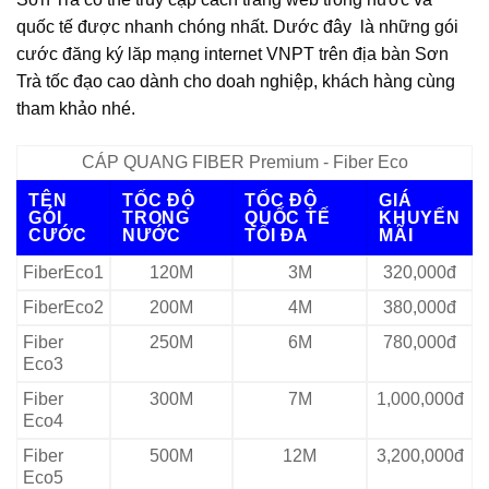
quốc tế được nhanh chóng nhất. Dước đây là những gói
cước đăng ký lăp mạng internet VNPT trên địa bàn Sơn
Trà tốc đạo cao dành cho doah nghiệp, khách hàng cùng
tham khảo nhé.
CÁP QUANG FIBER Premium - Fiber Eco
TÊN
TỐC ĐỘ
TỐC ĐỘ
GIÁ
GÓI
TRONG
QUỐC TẾ
KHUYẾN
CƯỚC
NƯỚC
TỐI ĐA
MÃI
FiberEco1
120M
3M
320,000đ
FiberEco2
200M
4M
380,000đ
Fiber
250M
6M
780,000đ
Eco3
Fiber
300M
7M
1,000,000đ
Eco4
Fiber
500M
12M
3,200,000đ
Eco5