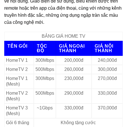
về nội dung. Giao diện dễ sử dụng, điều khiển được trên
remote hoặc trên app của điện thoại, cùng với những kênh
truyền hình đặc sắc, những ứng dụng ngập tràn sắc màu
của công nghệ mới.
BẢNG GIÁ HOME TV
TÊN GÓI
TỐC
GIÁ NGOẠI
GIÁ NỘI
ĐỘ
THÀNH
THÀNH
HomeTV 1
300Mbps
200,000đ
240,000đ
HomeTV 2
500Mbps
260,000đ
300,000đ
HomeTV 1
300Mbps
230,000đ
270,000đ
(Mesh)
HomeTV 2
500Mbps
290,000đ
330,000đ
(Mesh)
HomeTV 3
~1Gbps
330,000đ
370,000đ
(Mesh)
Gói 6 tháng
Không tặng cước