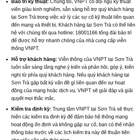
Bảo trì kỹ thuật:
Chúng tôi, VNPT có đội ngũ kỹ thuật
viên giàu kinh nghiệm, sẵn sàng hỗ trợ quý khách hàng
tại Sơn Trà trong việc xử lý các sự cố kỹ thuật liên quan
đến mạng và thiết bị. Khách hàng tại Sơn Trà có thể liên
hệ với chúng tôi qua hotline: 18001166 tổng đài bảo trì
để được hỗ trợ nhanh chóng của nhà cung cấp viễn
thông VNPT.
Hỗ trợ khách hàng:
Viễn thông của VNPT tại Sơn Trà
luôn sẵn sàng lắng nghe ý kiến và phản hồi, góp ý, kiến
nghị từ phía quý khách hàng. Nếu quý khách hàng tại
Sơn Trà gặp bất kỳ vấn đề gì liên quan đến sự hoạt
động của mạng hoặc dịch vụ, VNPT sẽ giải đáp và giải
quyết mọi thắc mắc.
Kiểm tra định kỳ:
Trung tâm VNPT tại Sơn Trà sẽ thực
hiện các kiểm tra định kỳ để đảm bảo hệ thống mạng
hoạt động ổn định và không gặp sự cố, bạn có thể nhận
thông báo trước về các lịch kiểm tra này để thuận tiện