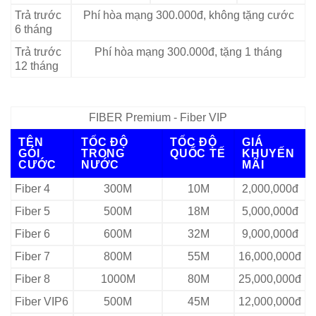
Trả trước
Phí hòa mạng 300.000đ, không tặng cước
6 tháng
Trả trước
Phí hòa mạng 300.000đ, tặng 1 tháng
12 tháng
FIBER Premium - Fiber VIP
TÊN
TỐC ĐỘ
TỐC ĐỘ
GIÁ
GÓI
TRONG
QUỐC TẾ
KHUYẾN
CƯỚC
NƯỚC
MÃI
Fiber 4
300M
10M
2,000,000đ
Fiber 5
500M
18M
5,000,000đ
Fiber 6
600M
32M
9,000,000đ
Fiber 7
800M
55M
16,000,000đ
Fiber 8
1000M
80M
25,000,000đ
Fiber VIP6
500M
45M
12,000,000đ