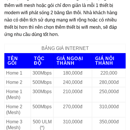
thêm wifi mesh hoặc gói chỉ đơn giản là mỗi 1 thiết bị
modem wifi phát sóng 2 băng tần thôi. Nhà khách hàng
nào có diện tích sử dụng mạng wifi rộng hoặc có nhiều
thiết bị hơn thì nên chọn thêm thiết bị wifi mesh, sẽ đáp
ứng nhu cầu dùng tốt hơn.
BẢNG GIÁ INTERNET
TÊN
TỐC
GIÁ NGOẠI
GIÁ NỘI
GÓI
ĐỘ
THÀNH
THÀNH
Home 1
300Mbps
180,000đ
220,000
Home 2
500Mbps
240,000đ
280,000đ
Home 1
300Mbps
210,000đ
250,000đ
(Mesh)
Home 2
500Mbps
270,000đ
310,000đ
(Mesh)
Home 3
500 ULM
310,000đ
350,000đ
(Mesh)
(*)