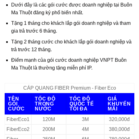
Dưới đây là các gói cước được doanh nghiệp tại Buôn
Ma Thuột đăng ký phổ biến nhất.
Tặng 1 tháng cho khách lắp gói doanh nghiệp và tham
gia trả trước 6 tháng.
Tặng 2 tháng cước cho khách lắp gói doanh nghiệp và
trả trước 12 tháng.
Điểm mạnh của gói cước doanh nghiệp VNPT Buôn
Ma Thuột là thường tặng miễn phí IP.
CÁP QUANG FIBER Premium - Fiber Eco
TÊN
TỐC ĐỘ
TỐC ĐỘ
GIÁ
GÓI
TRONG
QUỐC TẾ
KHUYẾN
CƯỚC
NƯỚC
TỐI ĐA
MÃI
FiberEco1
120M
3M
320,000đ
FiberEco2
200M
4M
380,000đ