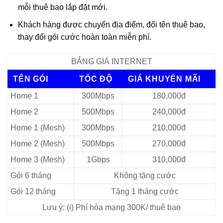
mỗi thuê bao lắp đặt mới.
Khách hàng được chuyển địa điểm, đổi tên thuê bao,
thay đổi gói cước hoàn toàn miễn phí.
BẢNG GIÁ INTERNET
TÊN GÓI
TỐC ĐỘ
GIÁ KHUYẾN MÃI
Home 1
300Mbps
180,000đ
Home 2
500Mbps
240,000đ
Home 1 (Mesh)
300Mbps
210,000đ
Home 2 (Mesh)
500Mbps
270,000đ
Home 3 (Mesh)
1Gbps
310,000đ
Gói 6 tháng
Không tặng cước
Gói 12 tháng
Tặng 1 tháng cước
Lưu ý: (i) Phí hòa mạng 300K/ thuê bao