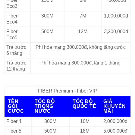
Fiber
250M
6M
780,000đ
Eco3
Fiber
300M
7M
1,000,000đ
Eco4
Fiber
500M
12M
3,200,000đ
Eco5
Trả trước
Phí hòa mạng 300.000đ, không tặng cước
6 tháng
Trả trước
Phí hòa mạng 300.000đ, tặng 1 tháng
12 tháng
FIBER Premium - Fiber VIP
TÊN
TỐC ĐỘ
TỐC ĐỘ
GIÁ
GÓI
TRONG
QUỐC TẾ
KHUYẾN
CƯỚC
NƯỚC
MÃI
Fiber 4
300M
10M
2,000,000đ
Fiber 5
500M
18M
5,000,000đ