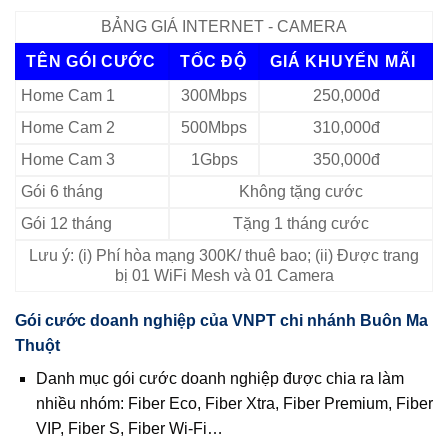
BẢNG GIÁ INTERNET - CAMERA
TÊN GÓI CƯỚC
TỐC ĐỘ
GIÁ KHUYẾN MÃI
Home Cam 1
300Mbps
250,000đ
Home Cam 2
500Mbps
310,000đ
Home Cam 3
1Gbps
350,000đ
Gói 6 tháng
Không tặng cước
Gói 12 tháng
Tặng 1 tháng cước
Lưu ý: (i) Phí hòa mạng 300K/ thuê bao; (ii) Được trang
bị 01 WiFi Mesh và 01 Camera
Gói cước doanh nghiệp của VNPT chi nhánh Buôn Ma
Thuột
Danh mục gói cước doanh nghiệp được chia ra làm
nhiều nhóm: Fiber Eco, Fiber Xtra, Fiber Premium, Fiber
VIP, Fiber S, Fiber Wi‑Fi…