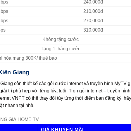
bps
240,000đ
bps
210,000đ
bps
270,000đ
ps
310,000đ
Không tặng cước
Tặng 1 tháng cước
Phí hòa mạng 300K/ thuê bao
Kiên Giang
ang còn thiết kế các gói cước internet và truyền hình MyTV giải
ải trí phù hợp với từng lứa tuổi. Trọn gói internet – truyền hì
ternet VNPT có thể thay đổi tùy từng thời điểm bạn đăng ký, hãy
ặt nhanh tại nhà.
NG GIÁ HOME TV
GIÁ KHUYẾN MÃI