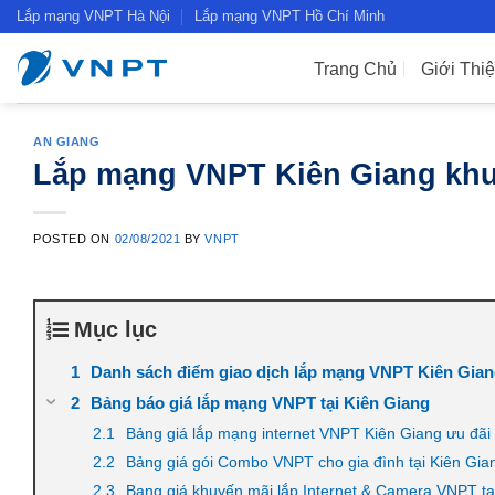
Skip
Lắp mạng VNPT Hà Nội
Lắp mạng VNPT Hồ Chí Minh
to
content
Trang Chủ
Giới Thi
AN GIANG
Lắp mạng VNPT Kiên Giang khuy
POSTED ON
02/08/2021
BY
VNPT
Mục lục
Danh sách điểm giao dịch lắp mạng VNPT Kiên Gia
Bảng báo giá lắp mạng VNPT tại Kiên Giang
Bảng giá lắp mạng internet VNPT Kiên Giang ưu đãi 
Bảng giá gói Combo VNPT cho gia đình tại Kiên Gia
Bang giá khuyến mãi lắp Internet & Camera VNPT tạ