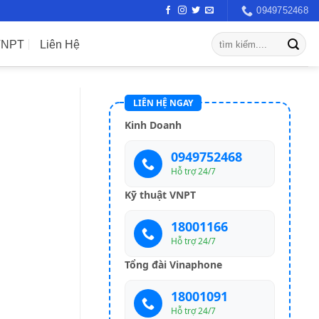
0949752468
VNPT
Liên Hệ
LIÊN HỆ NGAY
Kinh Doanh
0949752468
Hỗ trợ 24/7
Kỹ thuật VNPT
18001166
Hỗ trợ 24/7
Tổng đài Vinaphone
18001091
Hỗ trợ 24/7