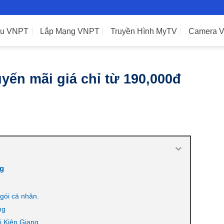
ệu VNPT
Lắp Mạng VNPT
Truyền Hình MyTV
Camera 
ến mãi giá chỉ từ 190,000đ
ng
gói cá nhân.
ng
i Kiên Giang