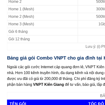
Home 2
500M
Home 1 (Mesh)
300M
Home 2 (Mesh)
500M
Home 3 (Mesh)
1Gb
Gói 6 tháng
Gói 12 tháng
Lưu ý: (i) 
Bảng giá gói Combo VNPT cho gia đình tại 
Ngoài các gói cước Internet cáp quang đơn lẻ, VNPT Kiên Gi
nhà. Hơn 100 kênh truyền hình, đa dạng kênh và nội dung gi
được ưu đãi có giá từ 200,000 đ/ tháng. Chi phí đăng ký In
phận bán hàng
VNPT Kiên Giang
để tư vấn, báo giá, lắp đ
BẢ
TÊN GÓI
TỐC ĐỘ