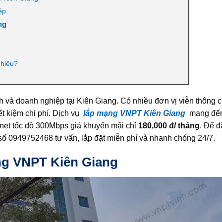
ệp
ng
nhiêu?
ình và doanh nghiệp tại Kiên Giang. Có nhiều đơn vị viễn thông 
t kiệm chi phí. Dịch vụ
lắp mạng VNPT Kiên Giang
mang đến
rnet tốc độ 300Mbps giá khuyến mãi chỉ
180,000 đ/ tháng
. Để đ
 số 0949752468 tư vấn, lắp đặt miễn phí và nhanh chóng 24/7.
ng VNPT Kiên Giang