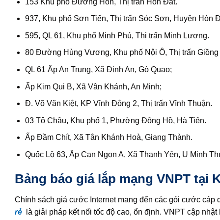
153 Khu phố Đường Hòn, Thị trấn Hòn Đất.
937, Khu phố Sơn Tiến, Thị trấn Sóc Sơn, Huyện Hòn Đ
595, QL 61, Khu phố Minh Phú, Thị trấn Minh Lương.
80 Đường Hùng Vương, Khu phố Nội Ô, Thị trấn Giồng
QL 61 Ấp An Trung, Xã Định An, Gò Quao;
Ấp Kim Qui B, Xã Vân Khánh, An Minh;
Đ. Võ Văn Kiệt, KP Vĩnh Đông 2, Thị trấn Vĩnh Thuận.
03 Tô Châu, Khu phố 1, Phường Đông Hồ, Hà Tiên.
Ấp Đầm Chít, Xã Tân Khánh Hoà, Giang Thành.
Quốc Lộ 63, Ấp Cạn Ngọn A, Xã Thạnh Yên, U Minh T
Bảng báo giá lắp mạng VNPT tại 
Chính sách giá cước Internet mang đến các gói cước cáp q
rẻ
là giải pháp kết nối tốc độ cao, ổn định. VNPT cập nhật