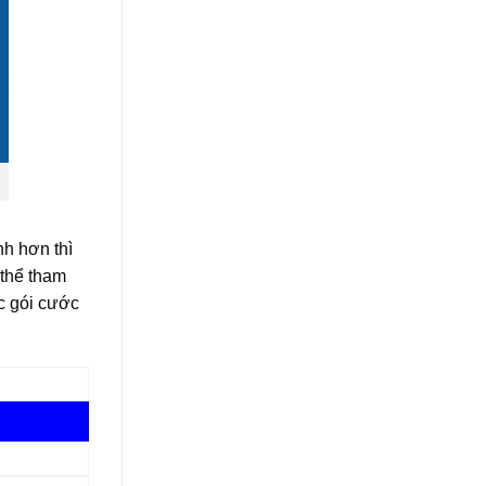
nh hơn thì
 thể tham
c gói cước