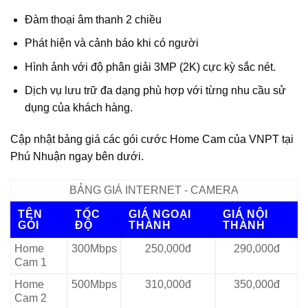
Đàm thoại âm thanh 2 chiều
Phát hiện và cảnh báo khi có người
Hình ảnh với độ phân giải 3MP (2K) cực kỳ sắc nét.
Dịch vụ lưu trữ đa dạng phù hợp với từng nhu cầu sử
dụng của khách hàng.
Cập nhật bảng giá các gói cước Home Cam của VNPT tại
Phú Nhuận ngay bên dưới.
BẢNG GIÁ INTERNET - CAMERA
TÊN
TỐC
GIÁ NGOẠI
GIÁ NỘI
GÓI
ĐỘ
THÀNH
THÀNH
Home
300Mbps
250,000đ
290,000đ
Cam 1
Home
500Mbps
310,000đ
350,000đ
Cam 2