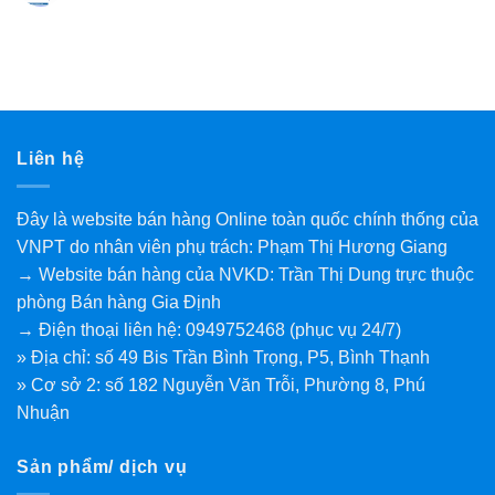
Liên hệ
Đây là website bán hàng Online toàn quốc chính thống của
VNPT do nhân viên phụ trách: Phạm Thị Hương Giang
→ Website bán hàng của NVKD: Trần Thị Dung trực thuộc
phòng Bán hàng Gia Định
→ Điện thoại liên hệ: 0949752468 (phục vụ 24/7)
» Địa chỉ: số 49 Bis Trần Bình Trọng, P5, Bình Thạnh
» Cơ sở 2: số 182 Nguyễn Văn Trỗi, Phường 8, Phú
Nhuận
Sản phẩm/ dịch vụ