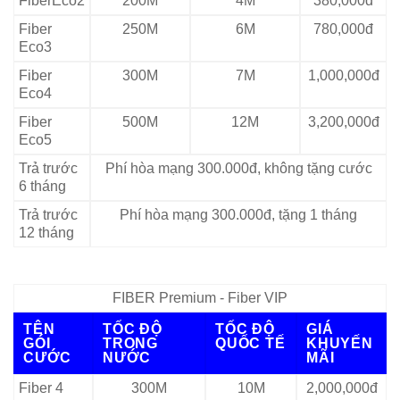
FiberEco2
200M
4M
380,000đ
Fiber
250M
6M
780,000đ
Eco3
Fiber
300M
7M
1,000,000đ
Eco4
Fiber
500M
12M
3,200,000đ
Eco5
Trả trước
Phí hòa mạng 300.000đ, không tặng cước
6 tháng
Trả trước
Phí hòa mạng 300.000đ, tặng 1 tháng
12 tháng
FIBER Premium - Fiber VIP
TÊN
TỐC ĐỘ
TỐC ĐỘ
GIÁ
GÓI
TRONG
QUỐC TẾ
KHUYẾN
CƯỚC
NƯỚC
MÃI
Fiber 4
300M
10M
2,000,000đ