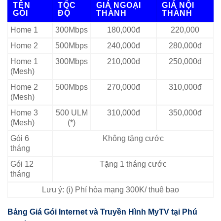
TÊN
TỐC
GIÁ NGOẠI
GIÁ NỘI
GÓI
ĐỘ
THÀNH
THÀNH
Home 1
300Mbps
180,000đ
220,000
Home 2
500Mbps
240,000đ
280,000đ
Home 1
300Mbps
210,000đ
250,000đ
(Mesh)
Home 2
500Mbps
270,000đ
310,000đ
(Mesh)
Home 3
500 ULM
310,000đ
350,000đ
(Mesh)
(*)
Gói 6
Không tặng cước
tháng
Gói 12
Tặng 1 tháng cước
tháng
Lưu ý: (i) Phí hòa mạng 300K/ thuê bao
Bảng Giá Gói Internet và Truyền Hình MyTV tại Phú