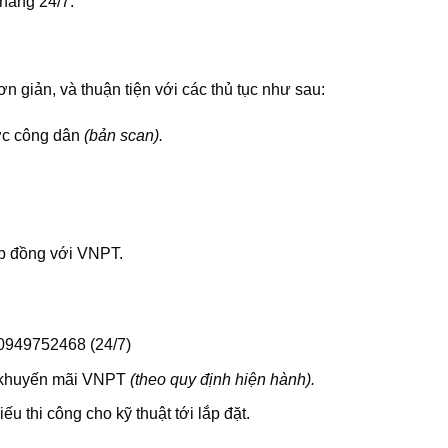
 hàng 24/7.
 giản, và thuận tiện với các thủ tục như sau:
ớc công dân
(bản scan).
p đồng với VNPT.
 0949752468 (24/7)
á, khuyến mãi VNPT
(theo quy định hiện hành).
 thi công cho kỹ thuật tới lắp đặt.