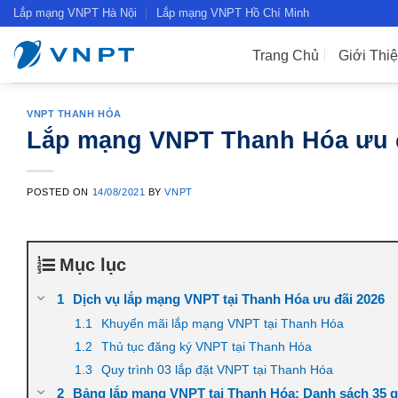
Skip
Lắp mạng VNPT Hà Nội
Lắp mạng VNPT Hồ Chí Minh
to
content
Trang Chủ
Giới Thi
VNPT THANH HÓA
Lắp mạng VNPT Thanh Hóa ưu đ
POSTED ON
14/08/2021
BY
VNPT
Mục lục
Dịch vụ lắp mạng VNPT tại Thanh Hóa ưu đãi 2026
Khuyến mãi lắp mạng VNPT tại Thanh Hóa
Thủ tục đăng ký VNPT tại Thanh Hóa
Quy trình 03 lắp đặt VNPT tại Thanh Hóa
Bảng lắp mạng VNPT tại Thanh Hóa: Danh sách 35 g