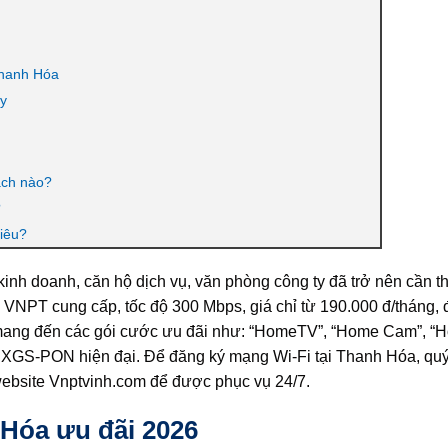
Thanh Hóa
ty
ách nào?
?
iêu?
inh doanh, căn hộ dịch vụ, văn phòng công ty đã trở nên cần th
c VNPT cung cấp, tốc độ 300 Mbps, giá chỉ từ 190.000 đ/tháng,
n mang đến các gói cước ưu đãi như: “HomeTV”, “Home Cam”, “
ệ XGS-PON hiện đại. Để đăng ký mạng Wi-Fi tại Thanh Hóa, qu
 website Vnptvinh.com để được phục vụ 24/7.
 Hóa ưu đãi 2026