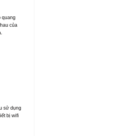
p quang
nhau của
.
ầu sử dụng
t bị wifi