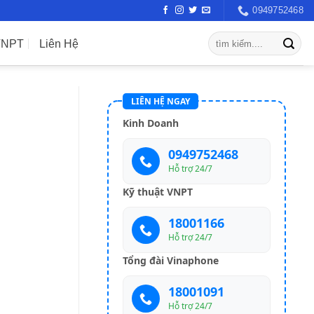
0949752468
VNPT
Liên Hệ
LIÊN HỆ NGAY
Kinh Doanh
0949752468
Hỗ trợ 24/7
Kỹ thuật VNPT
18001166
Hỗ trợ 24/7
Tổng đài Vinaphone
18001091
Hỗ trợ 24/7