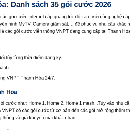
a: Danh sách 35 gói cước 2026
các gói cước Internet cáp quang tốc độ cao. Với công nghệ cá
truyền hình MyTV, Camera giám sát,… để phục vụ nhu cầu khác 
g giá các gói cước viễn thông VNPT đang cung cấp tại Thanh Hóa
ổi tùy từng thời điểm đăng ký.
hành.
mạng VNPT Thanh Hóa 24/7.
nh Hóa
c gói cước như: Home 1, Home 2, Home 1 mesh,..Tùy vào nhu c
mà VNPT có các gói cước từ cơ bản đến các gói mở rộng thêm thiế
g thông và giá khuyến mãi khác nhau.