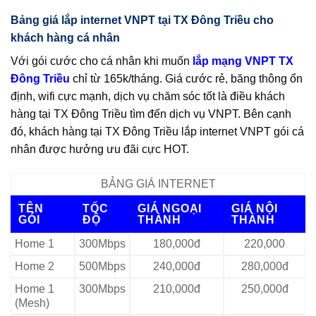
Bảng giá lắp internet VNPT tại TX Đông Triều cho
khách hàng cá nhân
Với gói cước cho cá nhân khi muốn
lắp mạng VNPT TX
Đông Triều
chỉ từ 165k/tháng. Giá cước rẻ, băng thông ổn
định, wifi cực mạnh, dịch vụ chăm sóc tốt là điều khách
hàng tại TX Đông Triều tìm đến dịch vụ VNPT. Bên cạnh
đó, khách hàng tại TX Đông Triều lắp internet VNPT gói cá
nhân được hưởng ưu đãi cực HOT.
BẢNG GIÁ INTERNET
TÊN
TỐC
GIÁ NGOẠI
GIÁ NỘI
GÓI
ĐỘ
THÀNH
THÀNH
Home 1
300Mbps
180,000đ
220,000
Home 2
500Mbps
240,000đ
280,000đ
Home 1
300Mbps
210,000đ
250,000đ
(Mesh)