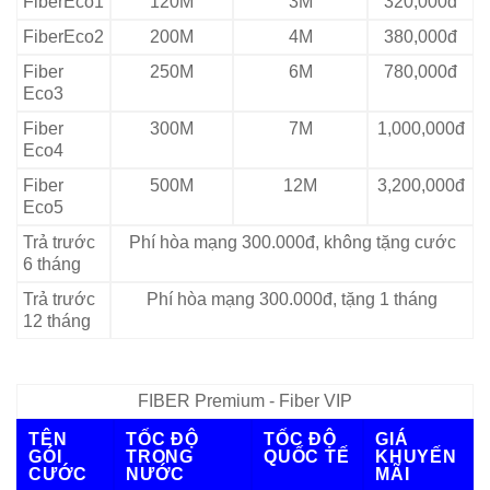
FiberEco1
120M
3M
320,000đ
FiberEco2
200M
4M
380,000đ
Fiber
250M
6M
780,000đ
Eco3
Fiber
300M
7M
1,000,000đ
Eco4
Fiber
500M
12M
3,200,000đ
Eco5
Trả trước
Phí hòa mạng 300.000đ, không tặng cước
6 tháng
Trả trước
Phí hòa mạng 300.000đ, tặng 1 tháng
12 tháng
FIBER Premium - Fiber VIP
TÊN
TỐC ĐỘ
TỐC ĐỘ
GIÁ
GÓI
TRONG
QUỐC TẾ
KHUYẾN
CƯỚC
NƯỚC
MÃI