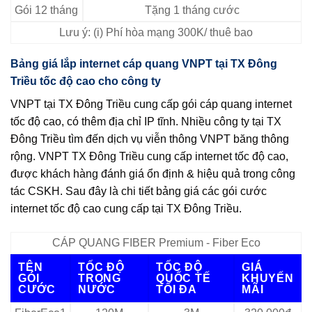
Gói 12 tháng
Tặng 1 tháng cước
Lưu ý: (i) Phí hòa mạng 300K/ thuê bao
Bảng giá lắp internet cáp quang VNPT tại TX Đông
Triều tốc độ cao cho công ty
VNPT tại TX Đông Triều cung cấp gói cáp quang internet
tốc độ cao, có thêm địa chỉ IP tĩnh. Nhiều công ty tại TX
Đông Triều tìm đến dịch vụ viễn thông VNPT băng thông
rộng. VNPT TX Đông Triều cung cấp internet tốc độ cao,
được khách hàng đánh giá ổn định & hiệu quả trong công
tác CSKH. Sau đây là chi tiết bảng giá các gói cước
internet tốc độ cao cung cấp tại TX Đông Triều.
CÁP QUANG FIBER Premium - Fiber Eco
TÊN
TỐC ĐỘ
TỐC ĐỘ
GIÁ
GÓI
TRONG
QUỐC TẾ
KHUYẾN
CƯỚC
NƯỚC
TỐI ĐA
MÃI