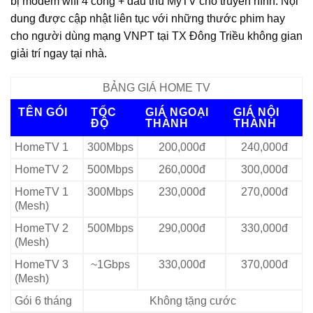
bị modem wifi 4 cổng + đầu thu MyTV cho truyền hình. Nội
dung được cập nhật liên tục với những thước phim hay
cho người dùng mạng VNPT tại TX Đông Triều không gian
giải trí ngay tại nhà.
BẢNG GIÁ HOME TV
TÊN GÓI
TỐC
GIÁ NGOẠI
GIÁ NỘI
ĐỘ
THÀNH
THÀNH
HomeTV 1
300Mbps
200,000đ
240,000đ
HomeTV 2
500Mbps
260,000đ
300,000đ
HomeTV 1
300Mbps
230,000đ
270,000đ
(Mesh)
HomeTV 2
500Mbps
290,000đ
330,000đ
(Mesh)
HomeTV 3
~1Gbps
330,000đ
370,000đ
(Mesh)
Gói 6 tháng
Không tặng cước