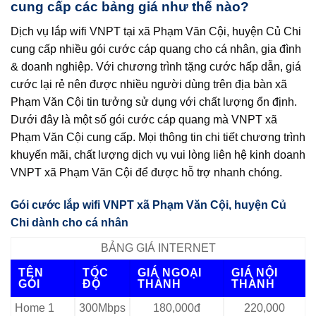
cung cấp các bảng giá như thế nào?
Dịch vụ lắp wifi VNPT tại xã Phạm Văn Cội, huyện Củ Chi
cung cấp nhiều gói cước cáp quang cho cá nhân, gia đình
& doanh nghiệp. Với chương trình tặng cước hấp dẫn, giá
cước lại rẻ nên được nhiều người dùng trên địa bàn xã
Phạm Văn Cội tin tưởng sử dụng với chất lượng ổn định.
Dưới đây là một số gói cước cáp quang mà VNPT xã
Phạm Văn Cội cung cấp. Mọi thông tin chi tiết chương trình
khuyến mãi, chất lượng dịch vụ vui lòng liên hệ kinh doanh
VNPT xã Phạm Văn Cội để được hỗ trợ nhanh chóng.
Gói cước lắp wifi VNPT xã Phạm Văn Cội, huyện Củ
Chi dành cho cá nhân
BẢNG GIÁ INTERNET
TÊN
TỐC
GIÁ NGOẠI
GIÁ NỘI
GÓI
ĐỘ
THÀNH
THÀNH
Home 1
300Mbps
180,000đ
220,000