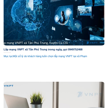
Lắp mạng VNPT xã Tân Phú Trung trong ngày, gọi 0949752468
Mục lụcMột số lý do khách hàng luôn chọn lắp mạng VNPT tại xã Phạm