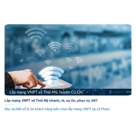
Lắp mạng VNPT xã Thái Mỹ nhanh, rẻ, uy tín, phục vụ 24/7
Mục lụcMột số lý do khách hàng luôn chọn lắp mạng VNPT tại xã Phạm