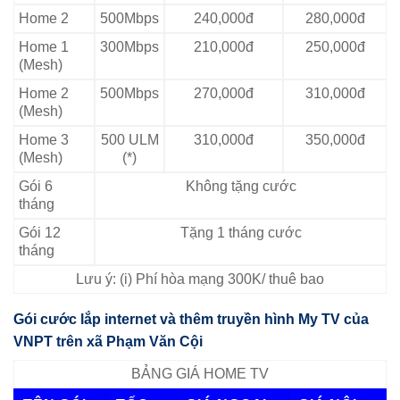
Home 2
500Mbps
240,000đ
280,000đ
Home 1
300Mbps
210,000đ
250,000đ
(Mesh)
Home 2
500Mbps
270,000đ
310,000đ
(Mesh)
Home 3
500 ULM
310,000đ
350,000đ
(Mesh)
(*)
Gói 6
Không tặng cước
tháng
Gói 12
Tặng 1 tháng cước
tháng
Lưu ý: (i) Phí hòa mạng 300K/ thuê bao
Gói cước lắp internet và thêm truyền hình My TV của
VNPT trên xã Phạm Văn Cội
BẢNG GIÁ HOME TV