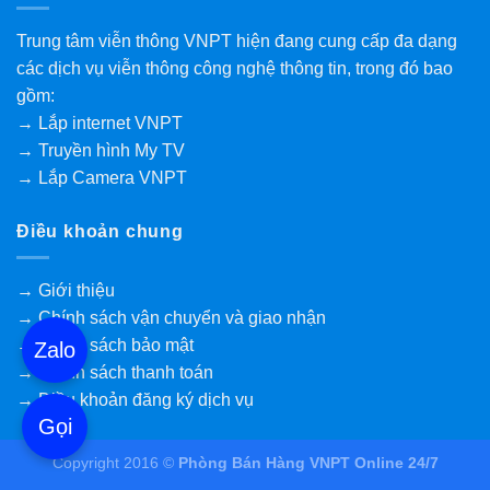
Trung tâm viễn thông VNPT hiện đang cung cấp đa dạng
các dịch vụ viễn thông công nghệ thông tin, trong đó bao
gồm:
→ Lắp internet VNPT
→ Truyền hình My TV
→ Lắp Camera VNPT
Điều khoản chung
→ Giới thiệu
→ Chính sách vận chuyển và giao nhận
→ Chính sách bảo mật
Zalo
→ Chính sách thanh toán
→ Điều khoản đăng ký dịch vụ
Gọi
Copyright 2016 ©
Phòng Bán Hàng VNPT Online 24/7