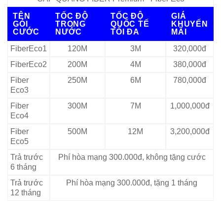
TÊN
TỐC ĐỘ
TỐC ĐỘ
GIÁ
GÓI
TRONG
QUỐC TẾ
KHUYẾN
CƯỚC
NƯỚC
TỐI ĐA
MÃI
FiberEco1
120M
3M
320,000đ
FiberEco2
200M
4M
380,000đ
Fiber
250M
6M
780,000đ
Eco3
Fiber
300M
7M
1,000,000đ
Eco4
Fiber
500M
12M
3,200,000đ
Eco5
Trả trước
Phí hòa mạng 300.000đ, không tặng cước
6 tháng
Trả trước
Phí hòa mạng 300.000đ, tặng 1 tháng
12 tháng