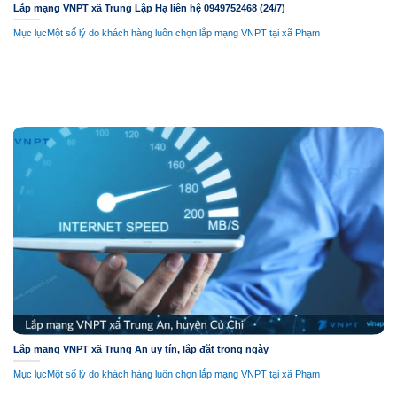
Lắp mạng VNPT xã Trung Lập Hạ liên hệ 0949752468 (24/7)
Mục lụcMột số lý do khách hàng luôn chọn lắp mạng VNPT tại xã Phạm
Lắp mạng VNPT xã Trung An uy tín, lắp đặt trong ngày
Mục lụcMột số lý do khách hàng luôn chọn lắp mạng VNPT tại xã Phạm