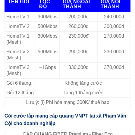
TÊN GÓI
TỐC
GIÁ NGOẠI
GIÁ NỘI
ĐỘ
THÀNH
THÀNH
HomeTV 1
300Mbps
200,000đ
240,000đ
HomeTV 2
500Mbps
260,000đ
300,000đ
HomeTV 1
300Mbps
230,000đ
270,000đ
(Mesh)
HomeTV 2
500Mbps
290,000đ
330,000đ
(Mesh)
HomeTV 3
~1Gbps
330,000đ
370,000đ
(Mesh)
Gói 6 tháng
Không tặng cước
Gói 12 tháng
Tặng 1 tháng cước
Lưu ý: (i) Phí hòa mạng 300K/ thuê bao
Gói cước lắp mạng cáp quang VNPT tại xã Phạm Văn
Cội cho doanh nghiệp
CÁP QUANG FIBER Premium - Fiber Eco