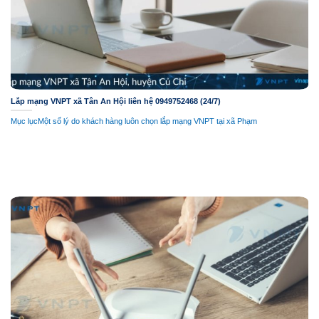
Lắp mạng VNPT xã Tân An Hội liên hệ 0949752468 (24/7)
Mục lụcMột số lý do khách hàng luôn chọn lắp mạng VNPT tại xã Phạm