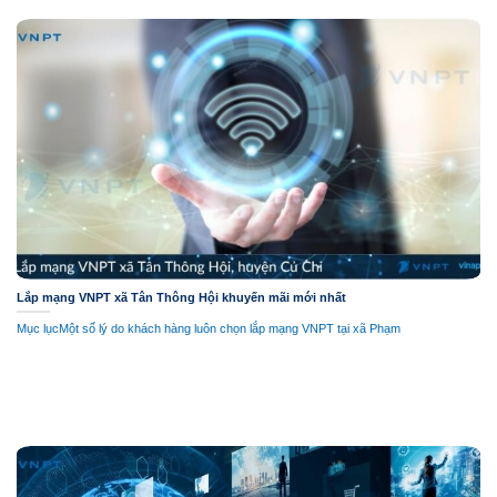
Lắp mạng VNPT xã Tân Thông Hội khuyến mãi mới nhất
Mục lụcMột số lý do khách hàng luôn chọn lắp mạng VNPT tại xã Phạm