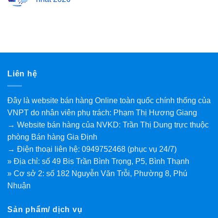
Liên hệ
Đây là website bán hàng Online toàn quốc chính thống của
VNPT do nhân viên phụ trách: Phạm Thị Hương Giang
→ Website bán hàng của NVKD: Trần Thị Dung trực thuộc
phòng Bán hàng Gia Định
→ Điện thoại liên hệ: 0949752468 (phục vụ 24/7)
» Địa chỉ: số 49 Bis Trần Bình Trọng, P5, Bình Thạnh
» Cơ sở 2: số 182 Nguyễn Văn Trỗi, Phường 8, Phú
Nhuận
Sản phẩm/ dịch vụ