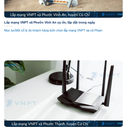
Lắp mạng VNPT xã Phước Vĩnh An uy tín, lắp đặt trong ngày
Mục lụcMột số lý do khách hàng luôn chọn lắp mạng VNPT tại xã Phạm