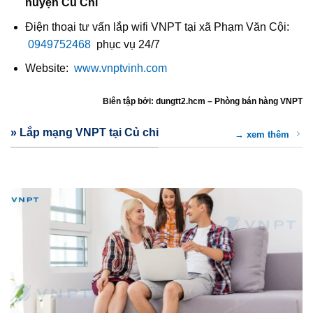
huyện Củ Chi
Điện thoại tư vấn lắp wifi VNPT tại xã Phạm Văn Cội:
0949752468
phục vụ 24/7
Website:
www.vnptvinh.com
Biên tập bởi: dungtt2.hcm – Phòng bán hàng VNPT
» Lắp mạng VNPT tại Củ chi
→ xem thêm