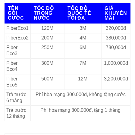
TÊN
TỐC ĐỘ
TỐC ĐỘ
GIÁ
GÓI
TRONG
QUỐC TẾ
KHUYẾN
CƯỚC
NƯỚC
TỐI ĐA
MÃI
FiberEco1
120M
3M
320,000đ
FiberEco2
200M
4M
380,000đ
Fiber
250M
6M
780,000đ
Eco3
Fiber
300M
7M
1,000,000đ
Eco4
Fiber
500M
12M
3,200,000đ
Eco5
Trả trước
Phí hòa mạng 300.000đ, không tặng cước
6 tháng
Trả trước
Phí hòa mạng 300.000đ, tặng 1 tháng
12 tháng