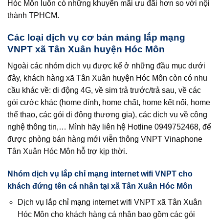
Hóc Môn luôn có những khuyến mãi ưu đãi hơn so với nội
thành TPHCM.
Các loại dịch vụ cơ bản mảng lắp mạng
VNPT xã Tân Xuân huyện Hóc Môn
Ngoài các nhóm dịch vụ được kể ở những đầu mục dưới
đây, khách hàng xã Tân Xuân huyện Hóc Môn còn có nhu
cầu khác về: di động 4G, về sim trả trước/trả sau, về các
gói cước khác (home đỉnh, home chất, home kết nối, home
thể thao, các gói di động thương gia), các dịch vụ về công
nghệ thông tin,… Mình hãy liên hệ Hotline 0949752468, để
được phòng bán hàng mới viễn thông VNPT Vinaphone
Tân Xuân Hóc Môn hỗ trợ kịp thời.
Nhóm dịch vụ lắp chỉ mạng internet wifi VNPT cho
khách đứng tên cá nhân tại xã Tân Xuân Hóc Môn
Dịch vụ lắp chỉ mạng internet wifi VNPT xã Tân Xuân
Hóc Môn cho khách hàng cá nhân bao gồm các gói