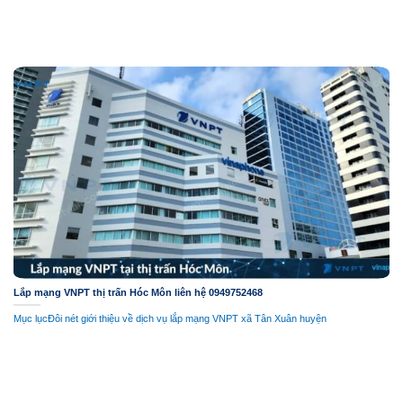
Lắp mạng VNPT thị trấn Hóc Môn liên hệ 0949752468
Mục lụcĐôi nét giới thiệu về dịch vụ lắp mạng VNPT xã Tân Xuân huyện