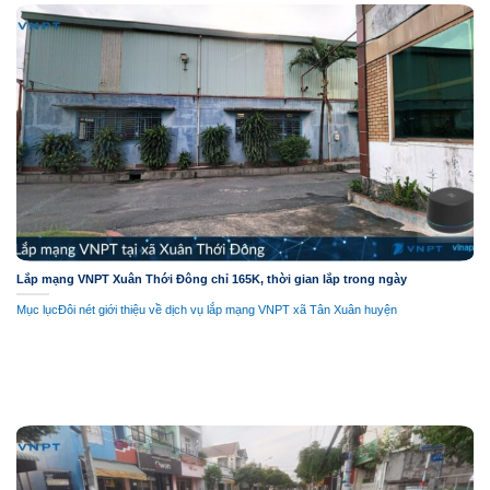
Lắp mạng VNPT Xuân Thới Đông chỉ 165K, thời gian lắp trong ngày
Mục lụcĐôi nét giới thiệu về dịch vụ lắp mạng VNPT xã Tân Xuân huyện