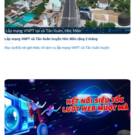
Lắp mạng VNPT xã Tân Xuân huyện Hóc Môn tặng 2 tháng
Mục lụcĐôi nét giới thiệu về dịch vụ lắp mạng VNPT xã Tân Xuân huyện