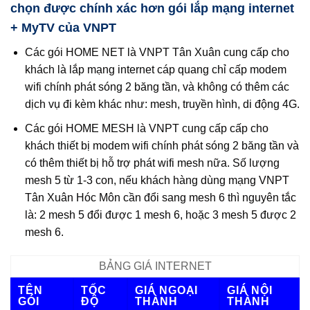
chọn được chính xác hơn gói lắp mạng internet
+ MyTV của VNPT
Các gói HOME NET là VNPT Tân Xuân cung cấp cho
khách là lắp mạng internet cáp quang chỉ cấp modem
wifi chính phát sóng 2 băng tần, và không có thêm các
dịch vụ đi kèm khác như: mesh, truyền hình, di động 4G.
Các gói HOME MESH là VNPT cung cấp cấp cho
khách thiết bị modem wifi chính phát sóng 2 băng tần và
có thêm thiết bị hỗ trợ phát wifi mesh nữa. Số lượng
mesh 5 từ 1-3 con, nếu khách hàng dùng mạng VNPT
Tân Xuân Hóc Môn cần đổi sang mesh 6 thì nguyên tắc
là: 2 mesh 5 đổi được 1 mesh 6, hoặc 3 mesh 5 được 2
mesh 6.
BẢNG GIÁ INTERNET
TÊN
TỐC
GIÁ NGOẠI
GIÁ NỘI
GÓI
ĐỘ
THÀNH
THÀNH