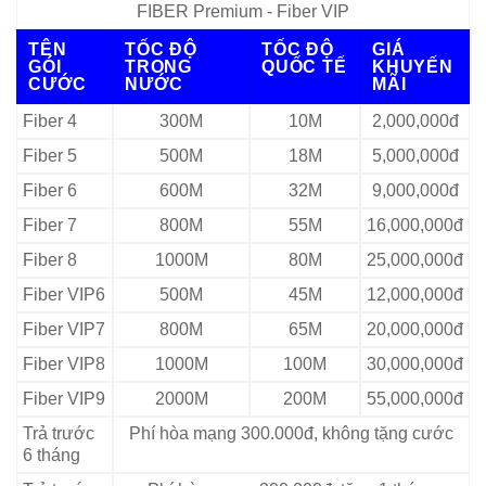
FIBER Premium - Fiber VIP
TÊN
TỐC ĐỘ
TỐC ĐỘ
GIÁ
GÓI
TRONG
QUỐC TẾ
KHUYẾN
CƯỚC
NƯỚC
MÃI
Fiber 4
300M
10M
2,000,000đ
Fiber 5
500M
18M
5,000,000đ
Fiber 6
600M
32M
9,000,000đ
Fiber 7
800M
55M
16,000,000đ
Fiber 8
1000M
80M
25,000,000đ
Fiber VIP6
500M
45M
12,000,000đ
Fiber VIP7
800M
65M
20,000,000đ
Fiber VIP8
1000M
100M
30,000,000đ
Fiber VIP9
2000M
200M
55,000,000đ
Trả trước
Phí hòa mạng 300.000đ, không tặng cước
6 tháng