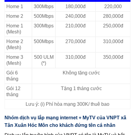
Home 1
300Mbps
180,000đ
220,000
Home 2
500Mbps
240,000đ
280,000đ
Home 1
300Mbps
210,000đ
250,000đ
(Mesh)
Home 2
500Mbps
270,000đ
310,000đ
(Mesh)
Home 3
500 ULM
310,000đ
350,000đ
(Mesh)
(*)
Gói 6
Không tặng cước
tháng
Gói 12
Tặng 1 tháng cước
tháng
Lưu ý: (i) Phí hòa mạng 300K/ thuê bao
Nhóm dịch vụ lắp mạng internet + MyTV của VNPT xã
Tân Xuân Hóc Môn cho khách đứng tên cá nhân