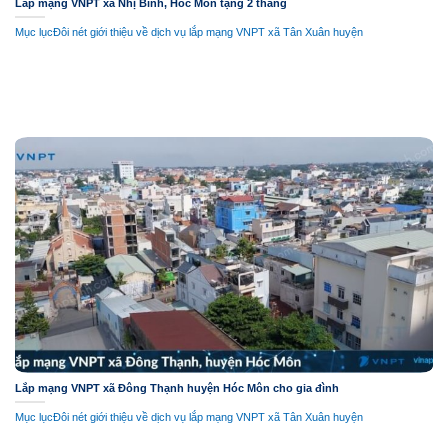
Lắp mạng VNPT xã Nhị Bình, Hóc Môn tặng 2 tháng
Mục lụcĐôi nét giới thiệu về dịch vụ lắp mạng VNPT xã Tân Xuân huyện
Lắp mạng VNPT xã Đông Thạnh huyện Hóc Môn cho gia đình
Mục lụcĐôi nét giới thiệu về dịch vụ lắp mạng VNPT xã Tân Xuân huyện