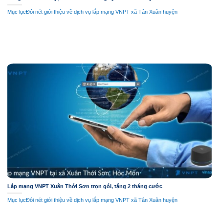
Mục lụcĐôi nét giới thiệu về dịch vụ lắp mạng VNPT xã Tân Xuân huyện
Lắp mạng VNPT Xuân Thới Sơn trọn gói, tặng 2 tháng cước
Mục lụcĐôi nét giới thiệu về dịch vụ lắp mạng VNPT xã Tân Xuân huyện