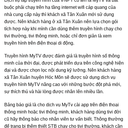
Dịch vụ lắp truyền hình của VNPT có tên là MyTV và bắt
buộc phải chạy trên hạ tầng internet wifi cáp quang của
nhà cung cấp này thì khách xã Tân Xuân mới sử dụng
được. Nên khách hàng ở xã Tân Xuân nên lựa chọn gói
tích hợp này khi mình cần dùng thêm truyền hình chạy cho
tivi thường, tivi thông minh, hoặc chỉ đơn giản là xem
truyền hình trên điện thoại di động.
Truyền hình MyTV được đánh giá là truyền hình số thông
minh của thời đại, được phát triển dựa trên công nghệ hiện
đại và được chọn lọc nội dung kỹ lưỡng. Nên khách hàng
xã Tân Xuân huyện Hóc Môn sẽ được sử dụng dịch vụ
truyền hình MyTV nâng cao với những bước đột phá mới,
sự thích thú và hài lòng được nhân lên nhiều lần.
Bảng báo giá là cho dịch vụ MyTv cài app trên điện thoại
thông minh hoặc tivi thông minh, khách hàng dùng tivi đời
cũ hãy thông báo cho nhân viên tư vấn biết. Thông thường
để trang bị thêm thiết STB chạy cho tivi thường, khách cần