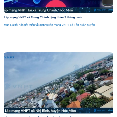
Lắp mạng VNPT xã Trung Chánh tặng thêm 2 tháng cước
Mục lụcĐôi nét giới thiệu về dịch vụ lắp mạng VNPT xã Tân Xuân huyện