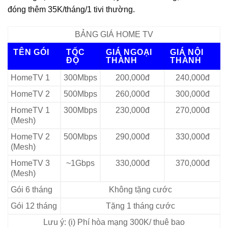
đóng thêm 35K/tháng/1 tivi thường.
BẢNG GIÁ HOME TV
TÊN GÓI
TỐC
GIÁ NGOẠI
GIÁ NỘI
ĐỘ
THÀNH
THÀNH
HomeTV 1
300Mbps
200,000đ
240,000đ
HomeTV 2
500Mbps
260,000đ
300,000đ
HomeTV 1
300Mbps
230,000đ
270,000đ
(Mesh)
HomeTV 2
500Mbps
290,000đ
330,000đ
(Mesh)
HomeTV 3
~1Gbps
330,000đ
370,000đ
(Mesh)
Gói 6 tháng
Không tặng cước
Gói 12 tháng
Tặng 1 tháng cước
Lưu ý: (i) Phí hòa mạng 300K/ thuê bao