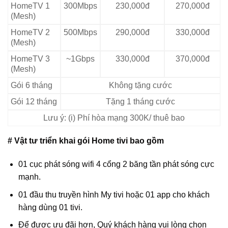
HomeTV 1
300Mbps
230,000đ
270,000đ
(Mesh)
HomeTV 2
500Mbps
290,000đ
330,000đ
(Mesh)
HomeTV 3
~1Gbps
330,000đ
370,000đ
(Mesh)
Gói 6 tháng
Không tặng cước
Gói 12 tháng
Tặng 1 tháng cước
Lưu ý: (i) Phí hòa mạng 300K/ thuê bao
# Vật tư triển khai gói Home tivi bao gồm
01 cục phát sóng wifi 4 cổng 2 băng tần phát sóng cực
mạnh.
01 đầu thu truyền hình My tivi hoặc 01 app cho khách
hàng dùng 01 tivi.
Để được ưu đãi hơn, Quý khách hàng vui lòng chọn