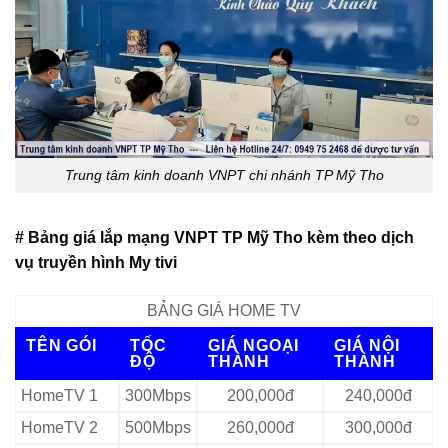
Trung tâm kinh doanh VNPT chi nhánh TP Mỹ Tho
# Bảng giá lắp mạng VNPT TP Mỹ Tho kèm theo dịch
vụ truyền hình My tivi
BẢNG GIÁ HOME TV
TÊN GÓI
TỐC
GIÁ NGOẠI
GIÁ NỘI
ĐỘ
THÀNH
THÀNH
HomeTV 1
300Mbps
200,000đ
240,000đ
HomeTV 2
500Mbps
260,000đ
300,000đ