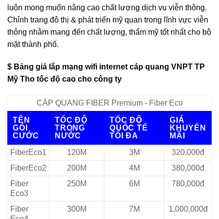
luôn mong muốn nâng cao chất lượng dịch vụ viễn thông.
Chỉnh trang đô thị & phát triển mỹ quan trong lĩnh vực viễn
thông nhằm mang đến chất lượng, thẩm mỹ tốt nhất cho bộ
mặt thành phố.
$ Bảng giá lắp mạng wifi internet cáp quang VNPT TP
Mỹ Tho tốc độ cao cho công ty
CÁP QUANG FIBER Premium - Fiber Eco
TÊN
TỐC ĐỘ
TỐC ĐỘ
GIÁ
GÓI
TRONG
QUỐC TẾ
KHUYẾN
CƯỚC
NƯỚC
TỐI ĐA
MÃI
FiberEco1
120M
3M
320,000đ
FiberEco2
200M
4M
380,000đ
Fiber
250M
6M
780,000đ
Eco3
Fiber
300M
7M
1,000,000đ
Eco4