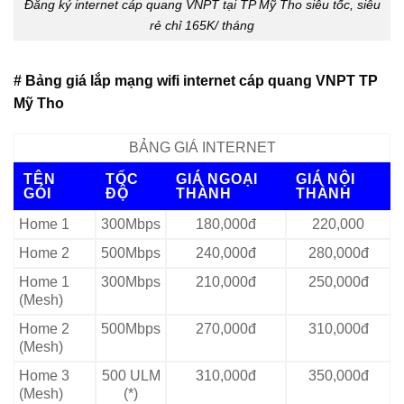
Đăng ký internet cáp quang VNPT tại TP Mỹ Tho siêu tốc, siêu
rẻ chỉ 165K/ tháng
# Bảng giá lắp mạng wifi internet cáp quang VNPT TP
Mỹ Tho
BẢNG GIÁ INTERNET
TÊN
TỐC
GIÁ NGOẠI
GIÁ NỘI
GÓI
ĐỘ
THÀNH
THÀNH
Home 1
300Mbps
180,000đ
220,000
Home 2
500Mbps
240,000đ
280,000đ
Home 1
300Mbps
210,000đ
250,000đ
(Mesh)
Home 2
500Mbps
270,000đ
310,000đ
(Mesh)
Home 3
500 ULM
310,000đ
350,000đ
(Mesh)
(*)