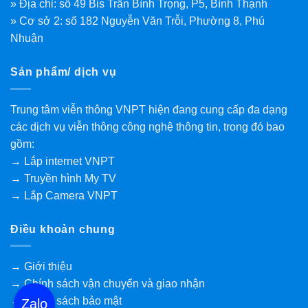
» Địa chỉ: số 49 Bis Trần Bình Trọng, P5, Bình Thạnh
» Cơ sở 2: số 182 Nguyễn Văn Trỗi, Phường 8, Phú
Nhuận
Sản phẩm/ dịch vụ
Trung tâm viễn thông VNPT hiện đang cung cấp đa dạng
các dịch vụ viễn thông công nghệ thông tin, trong đó bao
gồm:
→ Lắp internet VNPT
→ Truyền hình My TV
→ Lắp Camera VNPT
Điều khoản chung
→ Giới thiệu
→ Chính sách vận chuyển và giao nhận
→ Chính sách bảo mật
Zalo