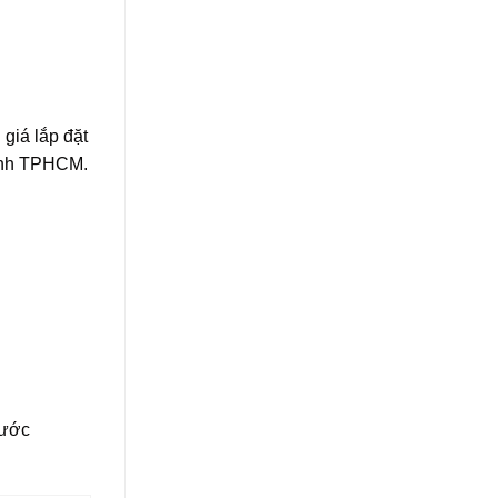
giá lắp đặt
hành TPHCM.
cước