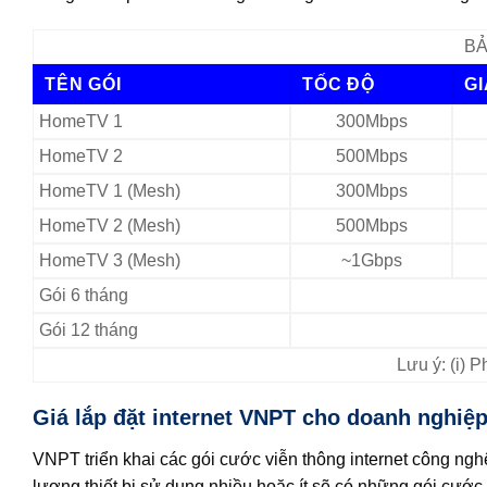
BẢ
TÊN GÓI
TỐC ĐỘ
G
HomeTV 1
300Mbps
HomeTV 2
500Mbps
HomeTV 1 (Mesh)
300Mbps
HomeTV 2 (Mesh)
500Mbps
HomeTV 3 (Mesh)
~1Gbps
Gói 6 tháng
Gói 12 tháng
Lưu ý: (i) 
Giá lắp đặt internet VNPT cho doanh nghiệ
VNPT triển khai các gói cước viễn thông internet công ng
lượng thiết bị sử dụng nhiều hoặc ít sẽ có những gói cướ