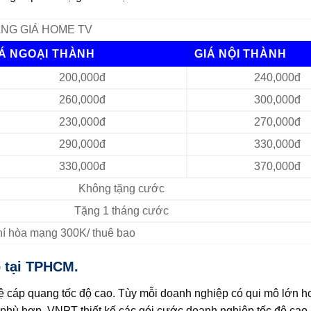
NG GIÁ HOME TV
IÁ NGOẠI THÀNH
GIÁ NỘI THÀNH
200,000đ
240,000đ
260,000đ
300,000đ
230,000đ
270,000đ
290,000đ
330,000đ
330,000đ
370,000đ
Không tặng cước
Tặng 1 tháng cước
Phí hòa mạng 300K/ thuê bao
p tại TPHCM.
hệ cáp quang tốc độ cao. Tùy mỗi doanh nghiệp có qui mô lớn h
c phù hợp. VNPT thiết kế các gói cước doanh nghiệp tốc độ cao