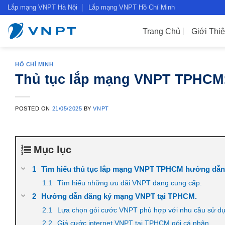
Skip
Lắp mạng VNPT Hà Nội
Lắp mạng VNPT Hồ Chí Minh
to
content
Trang Chủ
Giới Thi
HỒ CHÍ MINH
Thủ tục lắp mạng VNPT TPHCM: 
POSTED ON
21/05/2025
BY
VNPT
Mục lục
Tìm hiểu thủ tục lắp mạng VNPT TPHCM hướng dẫn l
Tìm hiểu những ưu đãi VNPT đang cung cấp.
Hướng dẫn đăng ký mạng VNPT tại TPHCM.
Lựa chọn gói cước VNPT phù hợp với nhu cầu sử d
Giá cước internet VNPT tại TPHCM gói cá nhân.