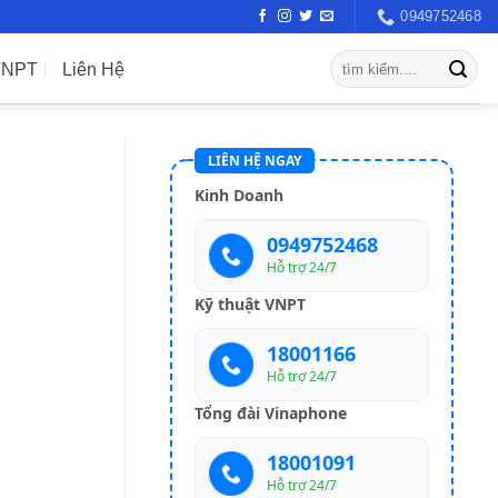
0949752468
VNPT
Liên Hệ
LIÊN HỆ NGAY
Kinh Doanh
0949752468
Hỗ trợ 24/7
Kỹ thuật VNPT
18001166
Hỗ trợ 24/7
Tổng đài Vinaphone
18001091
Hỗ trợ 24/7