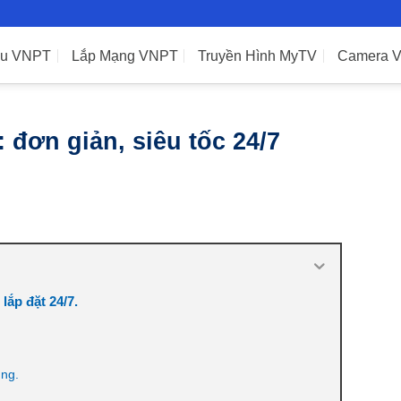
ệu VNPT
Lắp Mạng VNPT
Truyền Hình MyTV
Camera 
đơn giản, siêu tốc 24/7
ắp đặt 24/7.
ụng.