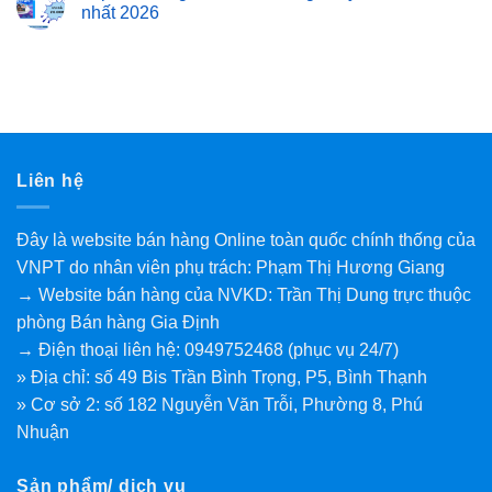
nhất 2026
Liên hệ
Đây là website bán hàng Online toàn quốc chính thống của
VNPT do nhân viên phụ trách: Phạm Thị Hương Giang
→ Website bán hàng của NVKD: Trần Thị Dung trực thuộc
phòng Bán hàng Gia Định
→ Điện thoại liên hệ: 0949752468 (phục vụ 24/7)
» Địa chỉ: số 49 Bis Trần Bình Trọng, P5, Bình Thạnh
» Cơ sở 2: số 182 Nguyễn Văn Trỗi, Phường 8, Phú
Nhuận
Sản phẩm/ dịch vụ