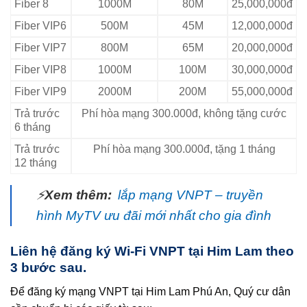
Fiber 8
1000M
80M
25,000,000đ
Fiber VIP6
500M
45M
12,000,000đ
Fiber VIP7
800M
65M
20,000,000đ
Fiber VIP8
1000M
100M
30,000,000đ
Fiber VIP9
2000M
200M
55,000,000đ
Trả trước
Phí hòa mạng 300.000đ, không tặng cước
6 tháng
Trả trước
Phí hòa mạng 300.000đ, tặng 1 tháng
12 tháng
⚡
Xem thêm:
lắp mạng VNPT – truyền
hình MyTV ưu đãi mới nhất cho gia đình
Liên hệ đăng ký Wi-Fi VNPT tại Him Lam theo
3 bước sau.
Để đăng ký mạng VNPT tại Him Lam Phú An, Quý cư dân