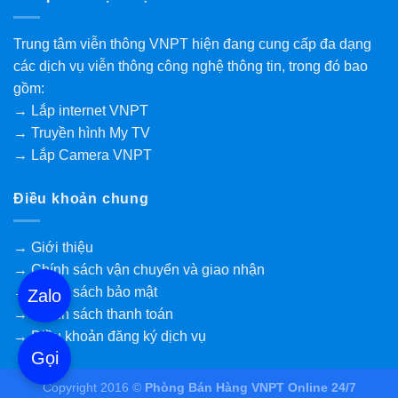
Trung tâm viễn thông VNPT hiện đang cung cấp đa dạng
các dịch vụ viễn thông công nghệ thông tin, trong đó bao
gồm:
→ Lắp internet VNPT
→ Truyền hình My TV
→ Lắp Camera VNPT
Điều khoản chung
→ Giới thiệu
→ Chính sách vận chuyển và giao nhận
→ Chính sách bảo mật
Zalo
→ Chính sách thanh toán
→ Điều khoản đăng ký dịch vụ
Gọi
Copyright 2016 ©
Phòng Bán Hàng VNPT Online 24/7