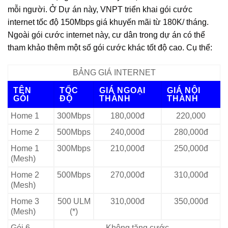
mỗi người. Ở Dự án này, VNPT triển khai gói cước
internet tốc độ 150Mbps giá khuyến mãi từ 180K/ tháng.
Ngoài gói cước internet này, cư dân trong dự án có thể
tham khảo thêm một số gói cước khác tốt độ cao. Cụ thể:
BẢNG GIÁ INTERNET
TÊN
TỐC
GIÁ NGOẠI
GIÁ NỘI
GÓI
ĐỘ
THÀNH
THÀNH
Home 1
300Mbps
180,000đ
220,000
Home 2
500Mbps
240,000đ
280,000đ
Home 1
300Mbps
210,000đ
250,000đ
(Mesh)
Home 2
500Mbps
270,000đ
310,000đ
(Mesh)
Home 3
500 ULM
310,000đ
350,000đ
(Mesh)
(*)
Gói 6
Không tặng cước