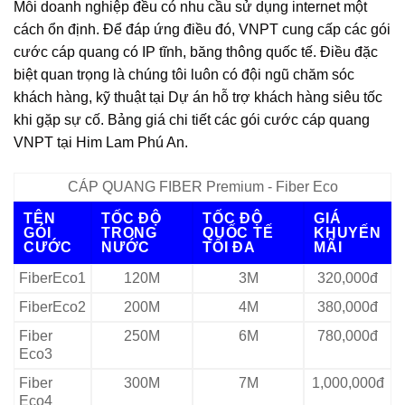
Mỗi doanh nghiệp đều có nhu cầu sử dụng internet một
cách ổn định. Để đáp ứng điều đó, VNPT cung cấp các gói
cước cáp quang có IP tĩnh, băng thông quốc tế. Điều đặc
biệt quan trọng là chúng tôi luôn có đội ngũ chăm sóc
khách hàng, kỹ thuật tại Dự án hỗ trợ khách hàng siêu tốc
khi gặp sự cố. Bảng giá chi tiết các gói cước cáp quang
VNPT tại Him Lam Phú An.
CÁP QUANG FIBER Premium - Fiber Eco
TÊN
TỐC ĐỘ
TỐC ĐỘ
GIÁ
GÓI
TRONG
QUỐC TẾ
KHUYẾN
CƯỚC
NƯỚC
TỐI ĐA
MÃI
FiberEco1
120M
3M
320,000đ
FiberEco2
200M
4M
380,000đ
Fiber
250M
6M
780,000đ
Eco3
Fiber
300M
7M
1,000,000đ
Eco4