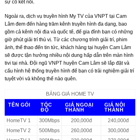
sự cố kết nối.
Ngoài ra, dịch vụ truyền hình My TV của VNPT tại Cam
Lâm đem đến hàng trăm kênh truyền hình đa dạng, bao
gồm cả kênh nội địa và quốc tế, để gia đình bạn có những
giờ phút giải trí thú vị. Từ các chương trình giải trí, phim
ảnh, thể thao đến tin tức, khách hàng tại huyện Cam Lâm
sẽ được tận hưởng nhiều nội dung hấp dẫn trên màn hình
tivi tại nhà. Đội ngũ VNPT huyện Cam Lâm sẽ lắp đặt và
cấu hình hệ thống truyền hình để bạn có trải nghiệm giải trí
tuyệt vời và không thể nào quên.
BẢNG GIÁ HOME TV
TÊN GÓI
TỐC
GIÁ NGOẠI
GIÁ NỘI
ĐỘ
THÀNH
THÀNH
HomeTV 1
300Mbps
200,000đ
240,000đ
HomeTV 2
500Mbps
260,000đ
300,000đ