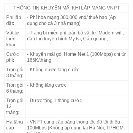
THÔNG TIN KHUYẾN MÃI KHI LẮP MẠNG VNPT
Phí lắp
- Phí hòa mạng 300,000 vnđ/ thuê bao (Áp
đặt:
dụng cho cả 3 nhà mạng)
Vật tư
- Trang bị miễn phí toàn bộ vật tư: Modem wifi,
triển
đầu thu truyền hình My tvi, Cáp quang,...
khai:
Cước
- Khuyến mãi gói Home Net 1 (100Mbps) chỉ từ
phí:
165K/tháng
Trọn gói
- Không được tặng cước
3 tháng:
Trọn gói
- Không tặng cước
6 tháng:
Trọn gói
- Được tặng 1 tháng cước
12
tháng:
Hạ tầng
- VNPT cung cấp băng thông tốc độ tối thiểu
cáp
100Mbps (Không áp dụng tại Hà Nội, TPHCM,