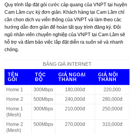
Quy trình lắp đặt gói cước cáp quang của VNPT tại huyện
Cam Lâm cực kỳ đơn giản. Khách hàng tại Cam Lâm chỉ
cần chọn dịch vụ viễn thông của VNPT và làm theo các
hướng dẫn đơn giản để hoàn tất quy trình đăng ký. Đội
ngũ nhân viên chuyên nghiệp của VNPT tại Cam Lâm sẽ
hỗ trợ và đảm bảo việc lắp đặt diễn ra suôn sẻ và nhanh
chóng.
BẢNG GIÁ INTERNET
TÊN
TỐC
GIÁ NGOẠI
GIÁ NỘI
GÓI
ĐỘ
THÀNH
THÀNH
Home 1
300Mbps
180,000đ
220,000
Home 2
500Mbps
240,000đ
280,000đ
Home 1
300Mbps
210,000đ
250,000đ
(Mesh)
Home 2
500Mbps
270,000đ
310,000đ
(Mesh)