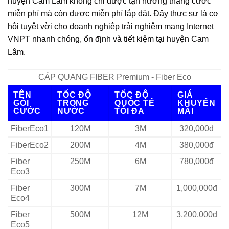
huyện Cam Lâm không chỉ được tận hưởng tháng cước
miễn phí mà còn được miễn phí lắp đặt. Đây thực sự là cơ
hội tuyệt vời cho doanh nghiệp trải nghiệm mạng Internet
VNPT nhanh chóng, ổn định và tiết kiệm tại huyện Cam
Lâm.
CÁP QUANG FIBER Premium - Fiber Eco
TÊN
TỐC ĐỘ
TỐC ĐỘ
GIÁ
GÓI
TRONG
QUỐC TẾ
KHUYẾN
CƯỚC
NƯỚC
TỐI ĐA
MÃI
FiberEco1
120M
3M
320,000đ
FiberEco2
200M
4M
380,000đ
Fiber
250M
6M
780,000đ
Eco3
Fiber
300M
7M
1,000,000đ
Eco4
Fiber
500M
12M
3,200,000đ
Eco5