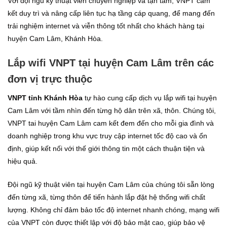
Với đội ngũ kỹ thuật viên chuyên nghiệp và tận tâm, VNPT cam
kết duy trì và nâng cấp liên tục hạ tầng cáp quang, để mang đến
trải nghiệm internet và viễn thông tốt nhất cho khách hàng tại
huyện Cam Lâm, Khánh Hòa.
Lắp wifi VNPT tại huyện Cam Lâm trên các
đơn vị trực thuộc
VNPT tỉnh Khánh Hòa
tự hào cung cấp dịch vụ lắp wifi tại huyện
Cam Lâm với tầm nhìn đến từng hộ dân trên xã, thôn. Chúng tôi,
VNPT tai huyện Cam Lâm cam kết đem đến cho mỗi gia đình và
doanh nghiệp trong khu vực truy cập internet tốc độ cao và ổn
định, giúp kết nối với thế giới thông tin một cách thuận tiện và
hiệu quả.
Đội ngũ kỹ thuật viên tại huyện Cam Lâm của chúng tôi sẵn lòng
đến từng xã, từng thôn để tiến hành lắp đặt hệ thống wifi chất
lượng. Không chỉ đảm bảo tốc độ internet nhanh chóng, mạng wifi
của VNPT còn được thiết lập với độ bảo mật cao, giúp bảo vệ