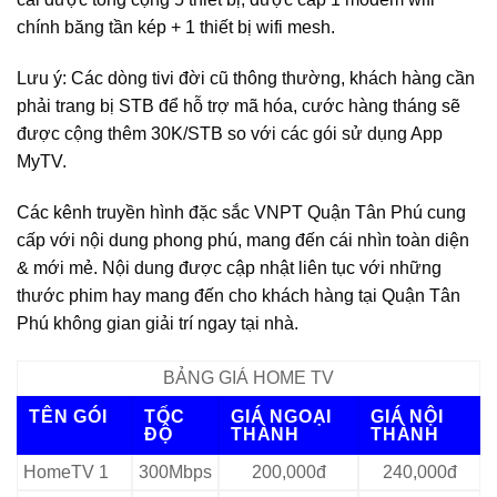
chính băng tần kép + 1 thiết bị wifi mesh.
Lưu ý: Các dòng tivi đời cũ thông thường, khách hàng cần
phải trang bị STB để hỗ trợ mã hóa, cước hàng tháng sẽ
được cộng thêm 30K/STB so với các gói sử dụng App
MyTV.
Các kênh truyền hình đặc sắc VNPT Quận Tân Phú cung
cấp với nội dung phong phú, mang đến cái nhìn toàn diện
& mới mẻ. Nội dung được cập nhật liên tục với những
thước phim hay mang đến cho khách hàng tại Quận Tân
Phú không gian giải trí ngay tại nhà.
BẢNG GIÁ HOME TV
TÊN GÓI
TỐC
GIÁ NGOẠI
GIÁ NỘI
ĐỘ
THÀNH
THÀNH
HomeTV 1
300Mbps
200,000đ
240,000đ