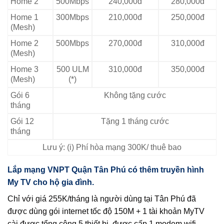
Home 2
500Mbps
240,000đ
280,000đ
Home 1
300Mbps
210,000đ
250,000đ
(Mesh)
Home 2
500Mbps
270,000đ
310,000đ
(Mesh)
Home 3
500 ULM
310,000đ
350,000đ
(Mesh)
(*)
Gói 6
Không tặng cước
tháng
Gói 12
Tặng 1 tháng cước
tháng
Lưu ý: (i) Phí hòa mạng 300K/ thuê bao
Lắp mạng VNPT Quận Tân Phú có thêm truyền hình
My TV cho hộ gia đình.
Chỉ với giá 255K/tháng là người dùng tại Tân Phú đã
được dùng gói internet tốc độ 150M + 1 tài khoản MyTV
cài được tổng cộng 5 thiết bị, được cấp 1 modem wifi