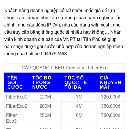
Khách hàng doanh nghiệp có rất nhiều mốc giá để lựa
chọn, căn cứ vào nhu cầu sử dụng của doanh nghiệp, tài
chính, nhu cầu dùng IP tĩnh, nhu cầu dùng wifi mesh, nhu
cầu truy cập băng thông quốc tế nhiều hay không… Nhân
viên kinh doanh địa bàn của VNPT tại Tân Phú sẽ giúp
bạn chọn được gói cước phù hợp của doanh nghiệp mình
thông qua hotline 0949752468.
CÁP QUANG FIBER Premium - Fiber Eco
TÊN
TỐC ĐỘ
TỐC ĐỘ
GIÁ
GÓI
TRONG
QUỐC TẾ
KHUYẾN
CƯỚC
NƯỚC
TỐI ĐA
MÃI
FiberEco1
120M
3M
320,000đ
FiberEco2
200M
4M
380,000đ
Fiber
250M
6M
780,000đ
Eco3