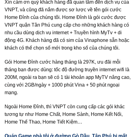
Xin cảm ơn quý khách hàng đã quan tâm đến dịch vụ của
VNPT, và cũng đã nắm được sơ lược về tên gói cước
Home Đỉnh của chúng tôi. Home Đỉnh là gói cước được
VNPT quận Tân Phú cung cấp cho những khách hàng có
nhu cầu dùng dịch vụ internet + Truyền hình MyTv + di
động 4G. Khách hàng đã có sim của Vinaphone sẵn hoặc
khách có thể chọn số mới trong kho số của chúng tôi.
Gói Home Đỉnh cước hàng tháng là 297K, ưu đãi mỗi
tháng bạn được dùng: tốc độ đường truyền internet wifi là
200M, ngoài ra bạn sẽ có 1 tài khoản app MyTV nâng cao,
cùng với 2GB/ngày + 1000 phút Vina + 50 phút ngoại
mạng.
Ngoài Home Đỉnh, thì VNPT còn cung cấp các gói khác
tương tự như Home Chất, Home Sành, Home Kết Nối,
Home Thể Thao, Home Tiết Kiệm…
Quán Game nhà tôi ở đường Gò Dầu, Tân Phú bị mất