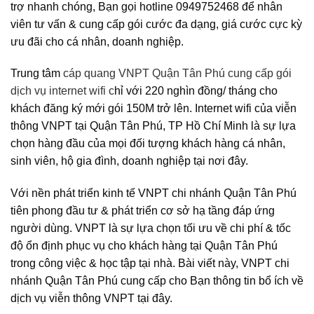
trợ nhanh chóng, Bạn gọi hotline 0949752468 để nhân
viên tư vấn & cung cấp gói cước đa dạng, giá cước cực kỳ
ưu đãi cho cá nhân, doanh nghiệp.
Trung tâm
cáp quang VNPT Quận Tân Phú cung cấp gói
dịch vụ internet wifi c
hỉ với 220 nghìn đồng/ tháng cho
khách đăng ký mới gói 150M trở lên. Internet wifi của viễn
thông VNPT tại Quận Tân Phú, TP Hồ Chí Minh là sự lựa
chọn hàng đầu của mọi đối tượng khách hàng cá nhân,
sinh viên, hộ gia đình, doanh nghiệp tại nơi đây.
Với nền phát triển kinh tế VNPT chi nhánh Quận Tân Phú
tiên phong đầu tư & phát triển cơ sở hạ tầng đáp ứng
người dùng. VNPT là sự lựa chọn tối ưu về chi phí & tốc
độ ổn định phục vụ cho khách hàng tại Quận Tân Phú
trong công việc & học tập tại nhà. Bài viết này, VNPT chi
nhánh Quận Tân Phú cung cấp cho Bạn thông tin bổ ích về
dịch vụ viễn thông VNPT tại đây.