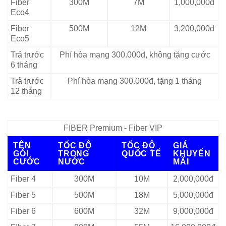
Fiber
300M
7M
1,000,000đ
Eco4
Fiber
500M
12M
3,200,000đ
Eco5
Trả trước
Phí hòa mạng 300.000đ, không tặng cước
6 tháng
Trả trước
Phí hòa mạng 300.000đ, tặng 1 tháng
12 tháng
FIBER Premium - Fiber VIP
TÊN
TỐC ĐỘ
TỐC ĐỘ
GIÁ
GÓI
TRONG
QUỐC TẾ
KHUYẾN
CƯỚC
NƯỚC
MÃI
Fiber 4
300M
10M
2,000,000đ
Fiber 5
500M
18M
5,000,000đ
Fiber 6
600M
32M
9,000,000đ