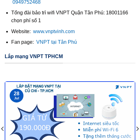
0949752468
Tổng đài bảo trì wifi VNPT Quận Tân Phú: 18001166
chọn phí số 1
Website:
www.vnptvinh.com
Fan page:
VNPT tại Tân Phú
Lắp mạng VNPT TPHCM
28
Jul