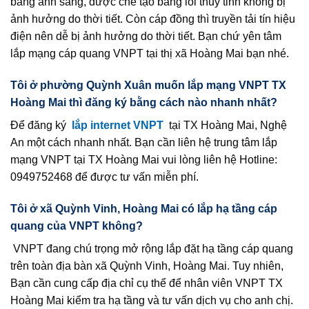
bằng ánh sáng, được chế tạo bằng lõi thủy tinh không bị
ảnh hưởng do thời tiết. Còn cáp đồng thì truyền tải tín hiệu
điện nên dễ bị ảnh hưởng do thời tiết. Bạn chứ yên tâm
lắp mạng cáp quang VNPT tại thị xã Hoàng Mai bạn nhé.
Tôi ở phường Quỳnh Xuân muốn lắp mạng VNPT TX
Hoàng Mai thì đăng ký bằng cách nào nhanh nhất?
Để đăng ký
lắp internet VNPT
tại TX Hoàng Mai, Nghệ
An một cách nhanh nhất. Bạn cần liên hệ trung tâm lắp
mạng VNPT tại TX Hoàng Mai vui lòng liên hệ Hotline:
0949752468 để được tư vấn miễn phí.
Tôi ở xã Quỳnh Vinh, Hoàng Mai có lắp hạ tầng cáp
quang của VNPT không?
VNPT đang chú trọng mở rộng lắp đặt hạ tầng cáp quang
trên toàn địa bàn xã Quỳnh Vinh, Hoàng Mai. Tuy nhiên,
Bạn cần cung cấp địa chỉ cụ thể để nhân viên VNPT TX
Hoàng Mai kiểm tra hạ tầng và tư vấn dịch vụ cho anh chị.