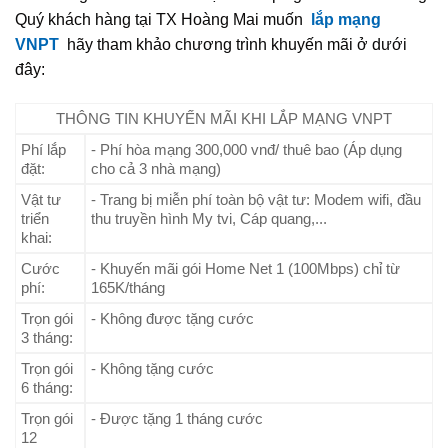
Quý khách hàng tại TX Hoàng Mai muốn
lắp mạng
VNPT
hãy tham khảo chương trình khuyến mãi ở dưới
đây:
THÔNG TIN KHUYẾN MÃI KHI LẮP MẠNG VNPT
Phí lắp
- Phí hòa mạng 300,000 vnđ/ thuê bao (Áp dụng
đặt:
cho cả 3 nhà mạng)
Vật tư
- Trang bị miễn phí toàn bộ vật tư: Modem wifi, đầu
triển
thu truyền hình My tvi, Cáp quang,...
khai:
Cước
- Khuyến mãi gói Home Net 1 (100Mbps) chỉ từ
phí:
165K/tháng
Trọn gói
- Không được tặng cước
3 tháng:
Trọn gói
- Không tặng cước
6 tháng:
Trọn gói
- Được tặng 1 tháng cước
12