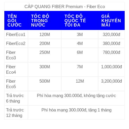
CÁP QUANG FIBER Premium - Fiber Eco
TÊN
TỐC ĐỘ
TỐC ĐỘ
GIÁ
GÓI
TRONG
QUỐC TẾ
KHUYẾN
CƯỚC
NƯỚC
TỐI ĐA
MÃI
FiberEco1
120M
3M
320,000đ
FiberEco2
200M
4M
380,000đ
Fiber
250M
6M
780,000đ
Eco3
Fiber
300M
7M
1,000,000đ
Eco4
Fiber
500M
12M
3,200,000đ
Eco5
Trả trước
Phí hòa mạng 300.000đ, không tặng cước
6 tháng
Trả trước
Phí hòa mạng 300.000đ, tặng 1 tháng
12 tháng