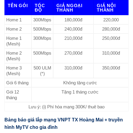
TÊN GÓI
TỐC
GIÁ NGOẠI
GIÁ NỘI
ĐỘ
THÀNH
THÀNH
Home 1
300Mbps
180,000đ
220,000
Home 2
500Mbps
240,000đ
280,000đ
Home 1
300Mbps
210,000đ
250,000đ
(Mesh)
Home 2
500Mbps
270,000đ
310,000đ
(Mesh)
Home 3
500 ULM
310,000đ
350,000đ
(Mesh)
(*)
Gói 6 tháng
Không tặng cước
Gói 12
Tặng 1 tháng cước
tháng
Lưu ý: (i) Phí hòa mạng 300K/ thuê bao
Bảng báo giá lắp mạng VNPT TX Hoàng Mai + truyền
hình MyTV cho gia đình