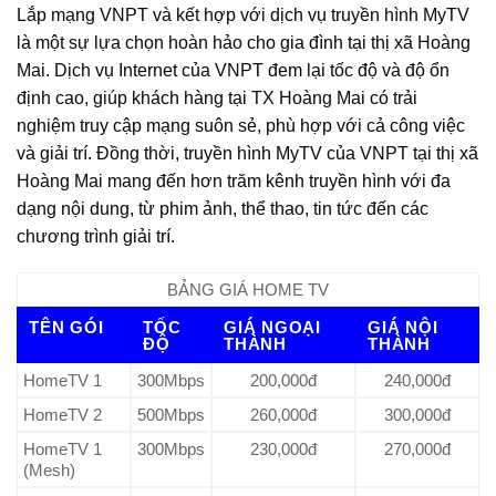
Lắp mạng VNPT và kết hợp với dịch vụ truyền hình MyTV
là một sự lựa chọn hoàn hảo cho gia đình tại thị xã Hoàng
Mai. Dịch vụ Internet của VNPT đem lại tốc độ và độ ổn
định cao, giúp khách hàng tại TX Hoàng Mai có trải
nghiệm truy cập mạng suôn sẻ, phù hợp với cả công việc
và giải trí. Đồng thời, truyền hình MyTV của VNPT tại thị xã
Hoàng Mai mang đến hơn trăm kênh truyền hình với đa
dạng nội dung, từ phim ảnh, thể thao, tin tức đến các
chương trình giải trí.
BẢNG GIÁ HOME TV
TÊN GÓI
TỐC
GIÁ NGOẠI
GIÁ NỘI
ĐỘ
THÀNH
THÀNH
HomeTV 1
300Mbps
200,000đ
240,000đ
HomeTV 2
500Mbps
260,000đ
300,000đ
HomeTV 1
300Mbps
230,000đ
270,000đ
(Mesh)