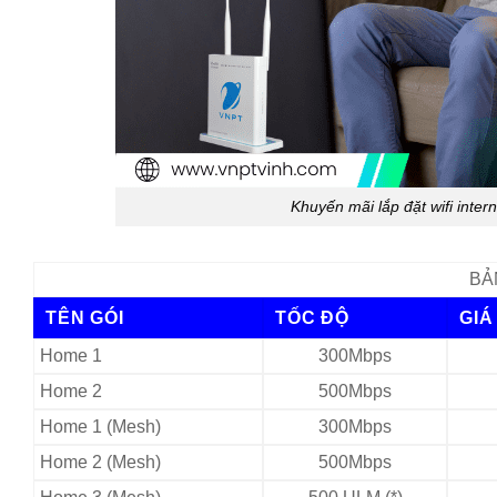
Khuyến mãi lắp đặt wifi inte
BẢ
TÊN GÓI
TỐC ĐỘ
GIÁ
Home 1
300Mbps
Home 2
500Mbps
Home 1 (Mesh)
300Mbps
Home 2 (Mesh)
500Mbps