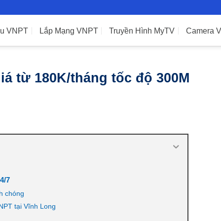
ệu VNPT
Lắp Mạng VNPT
Truyền Hình MyTV
Camera 
iá từ 180K/tháng tốc độ 300M
4/7
nh chóng
VNPT tại Vĩnh Long