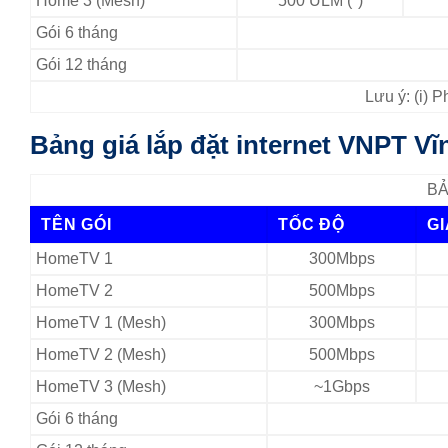
Home 3 (Mesh)
500 ULM (*)
Gói 6 tháng
Gói 12 tháng
Lưu ý: (i) 
Bảng giá lắp đặt internet VNPT V
BẢ
TÊN GÓI
TỐC ĐỘ
G
HomeTV 1
300Mbps
HomeTV 2
500Mbps
HomeTV 1 (Mesh)
300Mbps
HomeTV 2 (Mesh)
500Mbps
HomeTV 3 (Mesh)
~1Gbps
Gói 6 tháng