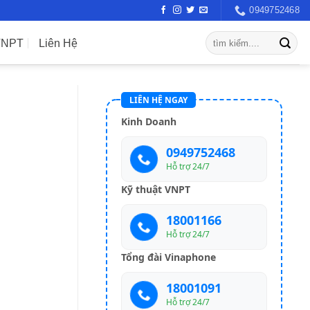
0949752468
VNPT
Liên Hệ
LIÊN HỆ NGAY
Kinh Doanh
0949752468
Hỗ trợ 24/7
Kỹ thuật VNPT
18001166
Hỗ trợ 24/7
Tổng đài Vinaphone
18001091
Hỗ trợ 24/7