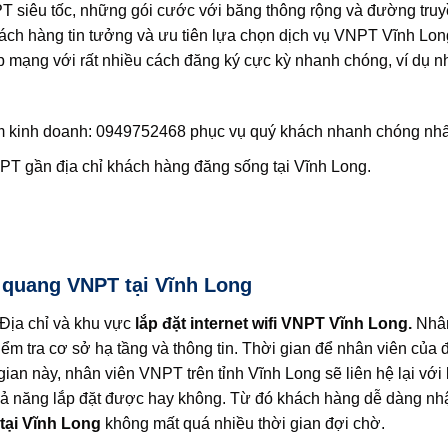
 siêu tốc, những gói cước với băng thông rộng và đường truy
khách hàng tin tưởng và ưu tiên lựa chọn dịch vụ VNPT Vĩnh Lo
 mạng với rất nhiều cách đăng ký cực kỳ nhanh chóng, ví dụ n
m kinh doanh: 0949752468 phục vụ quý khách nhanh chóng nhấ
PT gần địa chỉ khách hàng đăng sống tại Vĩnh Long.
p quang VNPT tại Vĩnh Long
 Địa chỉ và khu vực
lắp đặt internet wifi VNPT Vĩnh Long.
Nhân
iểm tra cơ sở hạ tầng và thông tin.
Thời gian để nhân viên của 
 gian này, nhân viên VNPT trên tỉnh Vĩnh Long sẽ liên hệ lại với
ả năng lắp đặt được hay không.
Từ đó khách hàng dễ dàng nh
 tại Vĩnh Long
không mất quá nhiều thời gian đợi chờ.