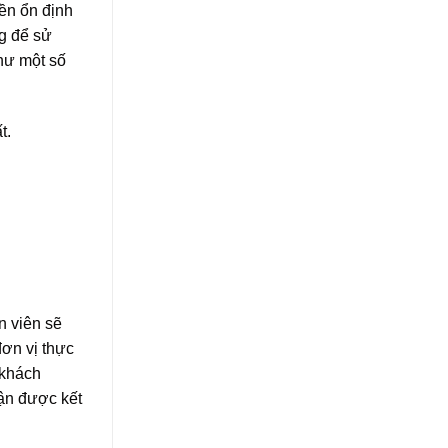
ền ổn định
ng để sử
hư một số
t.
 viên sẽ
đơn vị thực
 khách
ận được kết