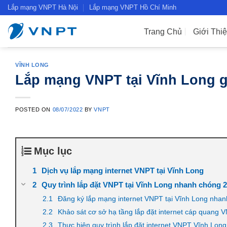
Skip
Lắp mạng VNPT Hà Nội
Lắp mạng VNPT Hồ Chí Minh
to
content
Trang Chủ
Giới Thi
VĨNH LONG
Lắp mạng VNPT tại Vĩnh Long g
POSTED ON
08/07/2022
BY
VNPT
Mục lục
Dịch vụ lắp mạng internet VNPT tại Vĩnh Long
Quy trình lắp đặt VNPT tại Vĩnh Long nhanh chóng 2
Đăng ký lắp mạng internet VNPT tại Vĩnh Long nha
Khảo sát cơ sở hạ tầng lắp đặt internet cáp quang 
Thực hiện quy trình lắp đặt internet VNPT Vĩnh Long