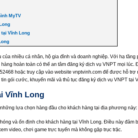
 hình MyTV
 Long
 tại Vĩnh Long
 Long
u của nhiều cá nhân, hộ gia đình và doanh nghiệp. Với hạ tầng
 hàng hoàn toàn có thể an tâm đăng ký dịch vụ VNPT mọi lúc. 
9752468 hoặc truy cập vào website vnptvinh.com để được hỗ trợ
 tin gói cước, khuyến mãi và thủ tục đăng ký dịch vụ VNPT tại 
ại Vĩnh Long
g những lựa chọn hàng đầu cho khách hàng tại địa phương này:
chóng và ổn định cho khách hàng tại Vĩnh Long. Điều này đảm 
em video, chơi game trực tuyến mà không gặp trục trặc.