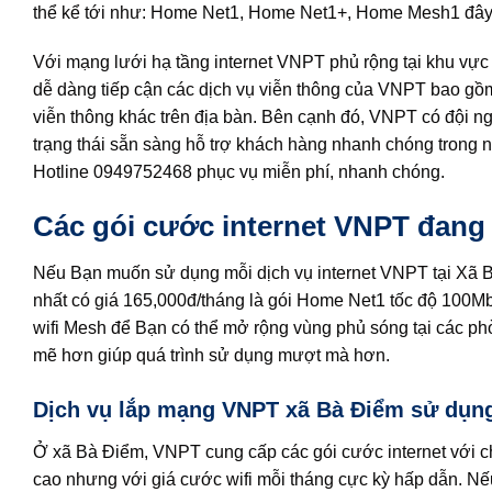
thể kể tới như: Home Net1, Home Net1+, Home Mesh1 đây là 
Với mạng lưới hạ tầng internet VNPT phủ rộng tại khu vự
dễ dàng tiếp cận các dịch vụ viễn thông của VNPT bao gồm: 
viễn thông khác trên địa bàn. Bên cạnh đó, VNPT có đội ng
trạng thái sẵn sàng hỗ trợ khách hàng nhanh chóng trong n
Hotline 0949752468 phục vụ miễn phí, nhanh chóng.
Các gói cước internet VNPT đang 
Nếu Bạn muốn sử dụng mỗi dịch vụ internet VNPT tại Xã 
nhất có giá 165,000đ/tháng là gói Home Net1 tốc độ 100Mb
wifi Mesh để Bạn có thể mở rộng vùng phủ sóng tại các ph
mẽ hơn giúp quá trình sử dụng mượt mà hơn.
Dịch vụ lắp mạng VNPT xã Bà Điểm sử dụng m
Ở xã Bà Điểm, VNPT cung cấp các gói cước internet với ch
cao nhưng với giá cước wifi mỗi tháng cực kỳ hấp dẫn. Nế