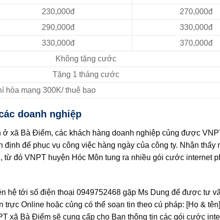
230,000đ
270,000đ
290,000đ
330,000đ
330,000đ
370,000đ
Không tặng cước
Tặng 1 tháng cước
Phí hòa mạng 300K/ thuê bao
 các doanh nghiệp
ình ở xã Bà Điểm, các khách hàng doanh nghiệp củng được VNPT
ổn định để phục vụ công việc hàng ngày của công ty. Nhận thấy 
au, từ đó VNPT huyện Hóc Môn tung ra nhiều gói cước internet 
ên hệ tới số điện thoại 0949752468 gặp Ms Dung để được tư vấ
n trực Online hoặc củng có thể soạn tin theo cú pháp: [Họ & tên]
 VNPT xã Bà Điểm sẽ cung cấp cho Bạn thông tin các gói cước int