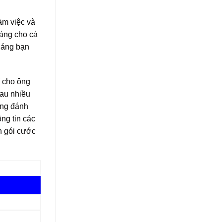
àm việc và
háng cho cả
tháng bạn
í cho ông
Sau nhiều
àng đánh
ông tin các
h gói cước