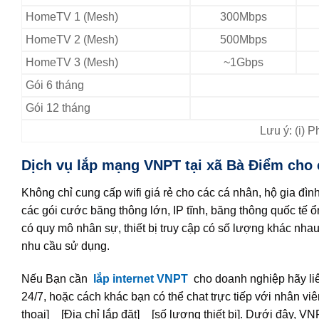
HomeTV 1 (Mesh)
300Mbps
HomeTV 2 (Mesh)
500Mbps
HomeTV 3 (Mesh)
~1Gbps
Gói 6 tháng
Gói 12 tháng
Lưu ý: (i) 
Dịch vụ lắp mạng VNPT tại xã Bà Điểm cho
Không chỉ cung cấp wifi giá rẻ cho các cá nhân, hộ gia đ
các gói cước băng thông lớn, IP tĩnh, băng thông quốc tế 
có quy mô nhân sự, thiết bị truy cập có số lượng khác nh
nhu cầu sử dụng.
Nếu Bạn cần
lắp internet VNPT
cho doanh nghiệp hãy li
24/7, hoặc cách khác bạn có thể chat trực tiếp với nhân viê
thoại] _ [Địa chỉ lắp đặt] _ [số lượng thiết bị]. Dưới đây,