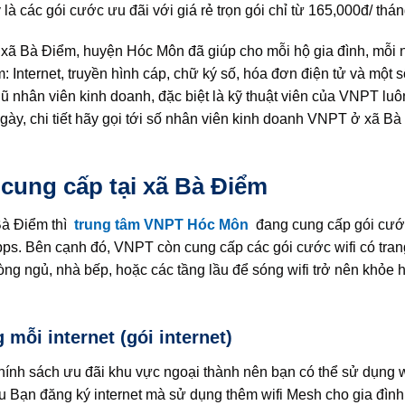
các gói cước ưu đãi với giá rẻ trọn gói chỉ từ 165,000đ/ thán
c xã Bà Điểm, huyện Hóc Môn đã giúp cho mỗi hộ gia đình, mỗi
Internet, truyền hình cáp, chữ ký số, hóa đơn điện tử và một s
ũ nhân viên kinh doanh, đặc biệt là kỹ thuật viên của VNPT luô
gày, chi tiết hãy gọi tới số nhân viên kinh doanh VNPT ở xã B
cung cấp tại xã Bà Điểm
Bà Điểm thì
trung tâm VNPT Hóc Môn
đang cung cấp gói cước
ps. Bên cạnh đó, VNPT còn cung cấp các gói cước wifi có tran
òng ngủ, nhà bếp, hoặc các tầng lầu để sóng wifi trở nên khỏe
ỗi internet (gói internet)
ính sách ưu đãi khu vực ngoại thành nên bạn có thể sử dụng wi
u Bạn đăng ký internet mà sử dụng thêm wifi Mesh cho gia đìn