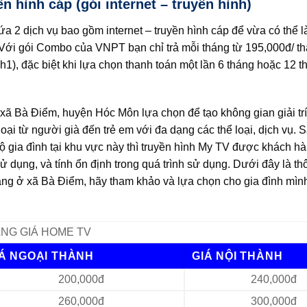
 hình cáp (gói internet – truyền hình)
 2 dịch vụ bao gồm internet – truyền hình cáp để vừa có thể l
à. Với gói Combo của VNPT bạn chỉ trả mỗi tháng từ 195,000đ/ t
sh1), đặc biệt khi lựa chọn thanh toán một lần 6 tháng hoặc 12 
ở xã Bà Điểm, huyện Hóc Môn lựa chọn để tạo không gian giải tr
ại từ người già đến trẻ em với đa dạng các thể loại, dịch vụ. 
ộ gia đình tại khu vực này thì truyền hình My TV được khách h
sử dụng, và tính ổn định trong quá trình sử dụng. Dưới đây là th
g ở xã Bà Điểm, hãy tham khảo và lựa chọn cho gia đình mìn
NG GIÁ HOME TV
IÁ NGOẠI THÀNH
GIÁ NỘI THÀNH
200,000đ
240,000đ
260,000đ
300,000đ