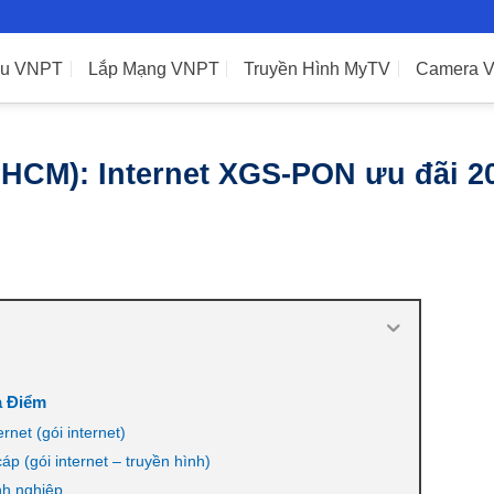
ệu VNPT
Lắp Mạng VNPT
Truyền Hình MyTV
Camera 
HCM): Internet XGS-PON ưu đãi 2
à Điểm
net (gói internet)
p (gói internet – truyền hình)
nh nghiệp