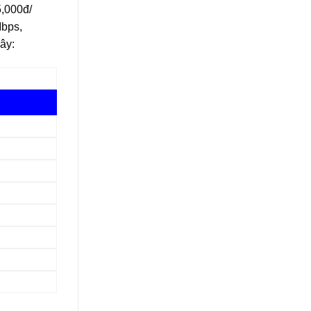
5,000đ/
Mbps,
ây: