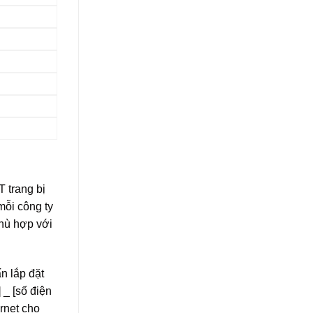
 trang bị
mỗi công ty
phù hợp với
n lắp đặt
 _ [số điện
ernet cho