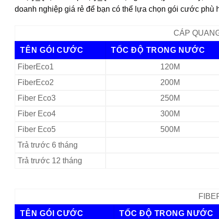
doanh nghiệp giá rẻ để bạn có thể lựa chọn gói cước phù
CÁP QUANG 
TÊN GÓI CƯỚC
TỐC ĐỘ TRONG NƯỚC
FiberEco1
120M
FiberEco2
200M
Fiber Eco3
250M
Fiber Eco4
300M
Fiber Eco5
500M
Trả trước 6 tháng
Trả trước 12 tháng
FIBER
TÊN GÓI CƯỚC
TỐC ĐỘ TRONG NƯỚC