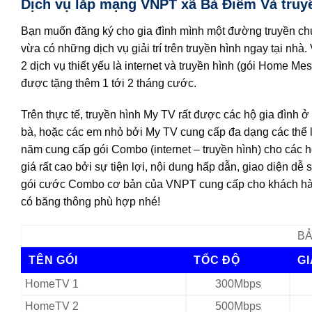
Dịch vụ lắp mạng VNPT xã Bà Điểm Và truyền
Bạn muốn đăng ký cho gia đình mình một đường truyền chứa
vừa có những dịch vụ giải trí trên truyền hình ngay tại nh
2 dịch vụ thiết yếu là internet và truyền hình (gói Home Me
được tặng thêm 1 tới 2 tháng cước.
Trên thực tế, truyền hình My TV rất được các hộ gia đình 
bà, hoặc các em nhỏ bởi My TV cung cấp đa dạng các thể lo
năm cung cấp gói Combo (internet – truyền hình) cho các h
giá rất cao bởi sự tiện lợi, nội dung hấp dẫn, giao diện dễ 
gói cước Combo cơ bản của VNPT cung cấp cho khách hàn
có băng thông phù hợp nhé!
BẢ
TÊN GÓI
TỐC ĐỘ
G
HomeTV 1
300Mbps
HomeTV 2
500Mbps