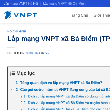
Skip
Lắp mạng VNPT Hà Nội
Lắp mạng VNPT Hồ Chí Minh
to
content
Trang Chủ
Giới Thi
HỒ CHÍ MINH
Lắp mạng VNPT xã Bà Điểm (TP
POSTED ON
24/03/2024
BY
VNPT
Mục lục
Tổng quan dịch vụ lắp mạng VNPT xã Bà Điểm?
Các gói cước internet VNPT đang cung cấp tại xã B
Dịch vụ lắp mạng VNPT xã Bà Điểm sử dụng mỗi inter
Dịch vụ lắp mạng VNPT xã Bà Điểm Và truyền hình cá
Dịch vụ lắp mạng VNPT tại xã Bà Điểm cho các doa