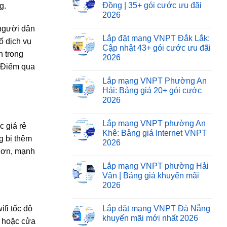
Đồng | 35+ gói cước ưu đãi
g.
2026
 người dân
Lắp đặt mạng VNPT Đắk Lắk:
ố dịch vụ
Cập nhật 43+ gói cước ưu đãi
n trong
2026
à Điểm qua
Lắp mạng VNPT Phường An
Hải: Bảng giá 20+ gói cước
2026
Lắp mạng VNPT phường An
 giá rẻ
Khê: Bảng giá Internet VNPT
g bị thêm
2026
 hơn, mạnh
Lắp mạng VNPT phường Hải
Vân | Bảng giá khuyến mãi
2026
Lắp đặt mạng VNPT Đà Nẵng
fi tốc độ
khuyến mãi mới nhất 2026
h hoặc cửa