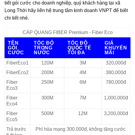
tiết gói cước cho doanh nghiệp, quý khách hàng tại xã
Long Thới hãy liên hệ trung tâm kinh doanh VNPT để biêt
chi tiết nhé.
CÁP QUANG FIBER Premium - Fiber Eco
TÊN
TỐC ĐỘ
TỐC ĐỘ
GIÁ
GÓI
TRONG
QUỐC TẾ
KHUYẾN
CƯỚC
NƯỚC
TỐI ĐA
MÃI
FiberEco1
120M
3M
320,000đ
FiberEco2
200M
4M
380,000đ
Fiber
250M
6M
780,000đ
Eco3
Fiber
300M
7M
1,000,000đ
Eco4
Fiber
500M
12M
3,200,000đ
Eco5
Trả trước
Phí hòa mạng 300.000đ, không tặng cước