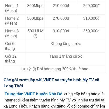
Home 1
300Mbps
210,000đ
250,000đ
(Mesh)
Home 2
500Mbps
270,000đ
310,000đ
(Mesh)
Home 3
500 ULM
310,000đ
350,000đ
(Mesh)
(*)
Gói 6
Không tặng cước
tháng
Gói 12
Tặng 1 tháng cước
tháng
Lưu ý: (i) Phí hòa mạng 300K/ thuê bao
Các gói cước lắp wifi VNPT và truyền hình My TV xã
Long Thới
Trung tâm VNPT huyện Nhà Bè
cung cấp bảng báo giá
internet đi kèm thêm truyền hình My TV với nhiều ưu đãi tại
xã Long Thới. Khách hàng khi đăng ký gói combo chỉ thêm