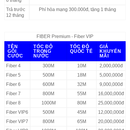
6 tháng
Trả trước
Phí hòa mạng 300.000đ, tặng 1 tháng
12 tháng
FIBER Premium - Fiber VIP
TÊN
TỐC ĐỘ
TỐC ĐỘ
GIÁ
GÓI
TRONG
QUỐC TẾ
KHUYẾN
CƯỚC
NƯỚC
MÃI
Fiber 4
300M
10M
2,000,000đ
Fiber 5
500M
18M
5,000,000đ
Fiber 6
600M
32M
9,000,000đ
Fiber 7
800M
55M
16,000,000đ
Fiber 8
1000M
80M
25,000,000đ
Fiber VIP6
500M
45M
12,000,000đ
Fiber VIP7
800M
65M
20,000,000đ