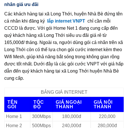
nhân giá ưu đãi
Các khách hàng tại xã Long Thới, huyện Nhà Bè đứng tên
cá nhân khi đăng ký
lắp internet VNPT
chỉ cần mỗi
CCCD là được. Với gói Home Net 1 đang cung cấp đến
quý khách hàng xã Long Thới siêu ưu đãi giá rẻ từ
165,000đ/ tháng. Ngoài ra, người dùng gói cá nhân trên xã
Long Thới còn có thể lựa chọn gói cước internet kèm theo
Wifi Mesh, giúp khả năng bắt sóng trong không gian rộng
được tốt nhất. Dưới đây là các gói cước VNPT với giá hấp
dẫn đến quý khách hàng tại xã Long Thới huyện Nhà Bè
cung cấp.
BẢNG GIÁ INTERNET
TÊN
TỐC
GIÁ NGOẠI
GIÁ NỘI
GÓI
ĐỘ
THÀNH
THÀNH
Home 1
300Mbps
180,000đ
220,000
Home 2
500Mbps
240,000đ
280,000đ