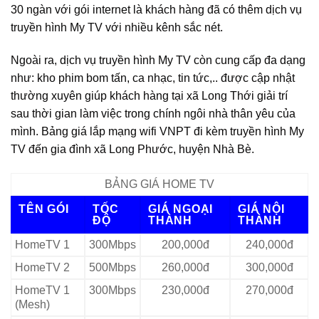
30 ngàn với gói internet là khách hàng đã có thêm dịch vụ
truyền hình My TV với nhiều kênh sắc nét.
Ngoài ra, dịch vụ truyền hình My TV còn cung cấp đa dạng
như: kho phim bom tấn, ca nhạc, tin tức,.. được cập nhật
thường xuyên giúp khách hàng tại xã Long Thới giải trí
sau thời gian làm việc trong chính ngôi nhà thân yêu của
mình. Bảng giá lắp mạng wifi VNPT đi kèm truyền hình My
TV đến gia đình xã Long Phước, huyện Nhà Bè.
BẢNG GIÁ HOME TV
TÊN GÓI
TỐC
GIÁ NGOẠI
GIÁ NỘI
ĐỘ
THÀNH
THÀNH
HomeTV 1
300Mbps
200,000đ
240,000đ
HomeTV 2
500Mbps
260,000đ
300,000đ
HomeTV 1
300Mbps
230,000đ
270,000đ
(Mesh)